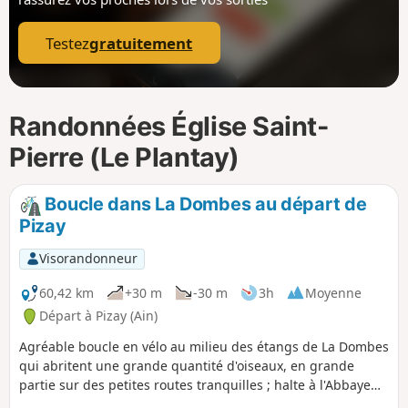
p
Testez
gratuitement
Randonnées Église Saint-
Pierre (Le Plantay)
Boucle dans La Dombes au départ de
Pizay
Visorandonneur
60,42 km
+30 m
-30 m
3h
Moyenne
Départ à Pizay (Ain)
Agréable boucle en vélo au milieu des étangs de La Dombes
qui abritent une grande quantité d'oiseaux, en grande
partie sur des petites routes tranquilles ; halte à l'Abbaye
Notre-Dame des Dombes, vues sur le Château du