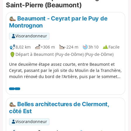
Saint-Pierre (Beaumont)
Beaumont - Ceyrat par le Puy de
Montrognon
Visorandonneur
8,02 km
+306 m
-224 m
3h 10
Facile
Départ à Beaumont (Puy-de-Dôme) (Puy-de-Dôme)
Une deuxième étape assez courte, entre Beaumont et
Ceyrat, passant par le joli site du Moulin de la Tranchère,
moulin rénové du bord de l'Artière, puis par le sommet
du Puy de Montrognon, couronné par une tour vestige
d'un château médiéval.
Belles architectures de Clermont,
côté Est
Visorandonneur