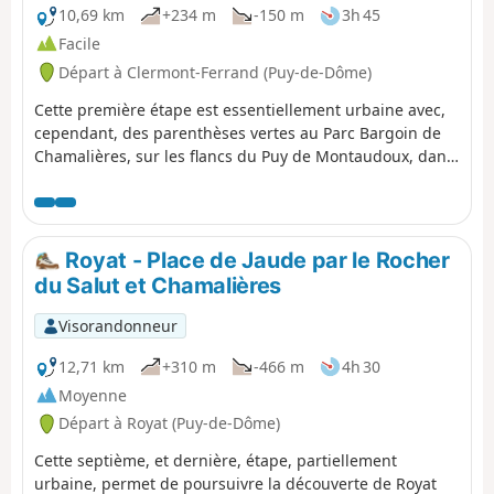
10,69 km
+234 m
-150 m
3h 45
Facile
Départ à Clermont-Ferrand (Puy-de-Dôme)
Cette première étape est essentiellement urbaine avec,
cependant, des parenthèses vertes au Parc Bargoin de
Chamalières, sur les flancs du Puy de Montaudoux, dans
la châtaigneraie de Beaumont et dans les petits parcs
traversés le long de l'Artière.
Royat - Place de Jaude par le Rocher
du Salut et Chamalières
Visorandonneur
12,71 km
+310 m
-466 m
4h 30
Moyenne
Départ à Royat (Puy-de-Dôme)
Cette septième, et dernière, étape, partiellement
urbaine, permet de poursuivre la découverte de Royat