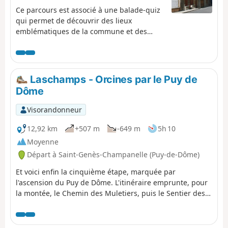
Ce parcours est associé à une balade-quiz
qui permet de découvrir des lieux
emblématiques de la commune et des
informations sur son histoire et son
patrimoine, de façon ludique. Trouvez
l'affiche ''Au fil de nos histoires'' sur le
parvis de l'église et scannez le QR Code
Laschamps - Orcines par le Puy de
pour démarrer le jeu (gratuit, pas
Dôme
d'inscription, ni d'application à
télécharger). Vous pouvez choisir le
Visorandonneur
parcours "adulte" ou le parcours "adulte +
enfant" (avec en plus des questions à
12,92 km
+507 m
-649 m
5h 10
destination des enfants de 6 à 11 ans). La
Moyenne
description ci-dessous fait uniquement
Départ à Saint-Genès-Champanelle (Puy-de-Dôme)
référence au parcours "adulte".
Et voici enfin la cinquième étape, marquée par
l'ascension du Puy de Dôme. L'itinéraire emprunte, pour
la montée, le Chemin des Muletiers, puis le Sentier des
Chèvres pour redescendre vers Orcines. Très vaste
panorama, bien sûr, depuis le point culminant de cette
étape, sur la métropole clermontoise, l'enfilade des puys