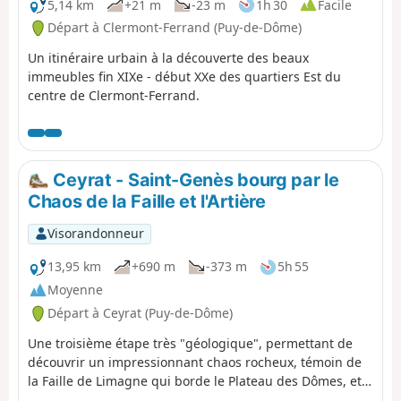
5,14 km
+21 m
-23 m
1h 30
Facile
Départ à Clermont-Ferrand (Puy-de-Dôme)
Un itinéraire urbain à la découverte des beaux
immeubles fin XIXe - début XXe des quartiers Est du
centre de Clermont-Ferrand.
Ceyrat - Saint-Genès bourg par le
Chaos de la Faille et l'Artière
Visorandonneur
13,95 km
+690 m
-373 m
5h 55
Moyenne
Départ à Ceyrat (Puy-de-Dôme)
Une troisième étape très "géologique", permettant de
découvrir un impressionnant chaos rocheux, témoin de
la Faille de Limagne qui borde le Plateau des Dômes, et
les petites gorges de l'Artière. L'itinéraire permet aussi