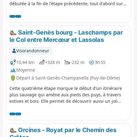
débutée à la fin de l'étape précédente, tout d'abord sur
les hauteurs boisées de la commune, en passant par le
promontoire du Rocher du Salut, puis à travers les rues
et le parc du quartier thermal, riche d'une belle
architecture balnéaire. Enfin, l'itinéraire de retour sur
Saint-Genès bourg - Laschamps par
Clermont permet de découvrir le centre de Chamalières.
le Col entre Mercœur et Lassolas
Visorandonneur
10,44 km
+328 m
-232 m
3h 55
Moyenne
Départ à Saint-Genès-Champanelle (Puy-de-Dôme)
Cette quatrième étape marque le début d'un itinéraire
plus sauvage qui amène aux pieds des puys, à travers
estives et bois. Elle permet de découvrir aussi un joli
village, Beaune le Chaud, qui possède un beau
patrimoine bâti ancien traditionnel.
Orcines - Royat par le Chemin des