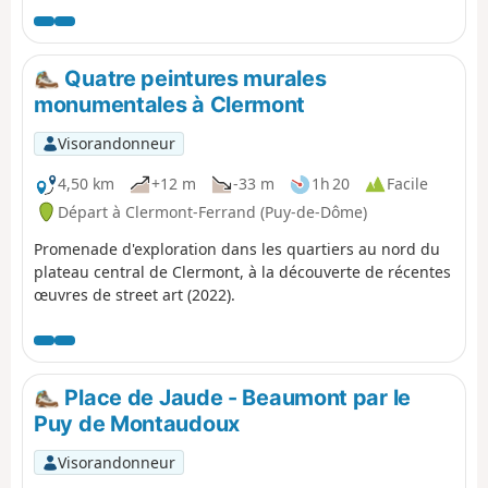
de poursuivre la découverte de Ceyrat par la visite de
son deuxième bourg ancien, Boisséjour.
Quatre peintures murales
monumentales à Clermont
Visorandonneur
4,50 km
+12 m
-33 m
1h 20
Facile
Départ à Clermont-Ferrand (Puy-de-Dôme)
Promenade d'exploration dans les quartiers au nord du
plateau central de Clermont, à la découverte de récentes
œuvres de street art (2022).
Place de Jaude - Beaumont par le
Puy de Montaudoux
Visorandonneur