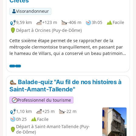
Crêtes
Visorandonneur
9,59 km
+123 m
-406 m
3h 05
Facile
Départ à Orcines (Puy-de-Dôme)
Cette sixième étape permet de se rapprocher de la
métropole clermontoise tranquillement, en passant par
le hameau de Villars, qui a conservé un beau patrimoine
bâti ancien, avant de suivre le très beau Chemin des
Crêtes, en balcon du la vallée de la Tiretaine, pour
rejoindre le vieux bourg de Royat.
Balade-quiz "Au fil de nos histoires à
Saint-Amant-Tallende"
Professionnel du tourisme
1,10 km
+25 m
-22 m
0h 25
Facile
Départ à Saint-Amant-Tallende (Puy-
de-Dôme)