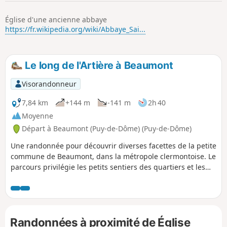
p
Église d'une ancienne abbaye
https://fr.wikipedia.org/wiki/Abbaye_Sai...
Le long de l'Artière à Beaumont
Visorandonneur
7,84 km
+144 m
-141 m
2h 40
Moyenne
Départ à Beaumont (Puy-de-Dôme) (Puy-de-Dôme)
Une randonnée pour découvrir diverses facettes de la petite
commune de Beaumont, dans la métropole clermontoise. Le
parcours privilégie les petits sentiers des quartiers et les
ruelles discrètes de l'ancien bourg vigneron et fait la part
belle à la petite rivière Artière qui traverse le village.
Randonnées à proximité de Église