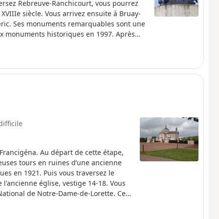
aversez Rebreuve-Ranchicourt, vous pourrez
VIIIe siècle. Vous arrivez ensuite à Bruay-
igéric. Ses monuments remarquables sont une
 aux monuments historiques en 1997. Après
 formés par déchets d’extraction du charbon
ù vous pourrez visiter non loin du GR®, le
ifficile
Francigéna. Au départ de cette étape,
ueuses tours en ruines d’une ancienne
es en 1921. Puis vous traversez le
e l'ancienne église, vestige 14-18. Vous
National de Notre-Dame-de-Lorette. Ce
ment Vimy, et le Mémorial Canadien pour
 longé la Forêt Domaniale d’Olhain, vous