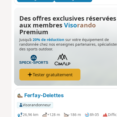
arrivez à Rebreuve-Ranchicourt, où vous pourrez admirer
château du XVIIIe siècle.
Des offres exclusives réservées
aux membres
Viso
rando
Premium
Jusqu’à
20% de réduction
sur votre équipement de
randonnée chez nos enseignes partenaires, spécialiste
des sports outdoor.
Tester gratuitement
Ferfay-Delettes
Visorandonneur
26,96 km
+128 m
-186 m
8h 05
Diffic