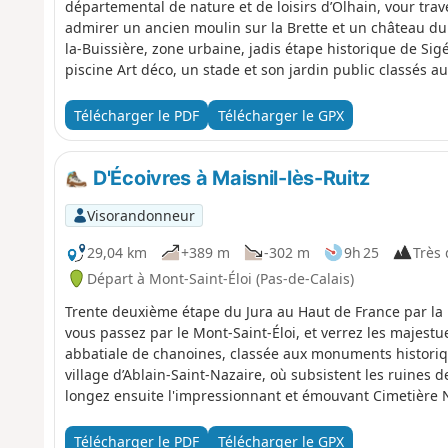
départemental de nature et de loisirs d’Olhain, vour tr
admirer un ancien moulin sur la Brette et un château du X
la-Buissière, zone urbaine, jadis étape historique de S
piscine Art déco, un stade et son jardin public classés
avoir traversé la ville vous poursuivez parmi les terrils,
du bassin houillier avant d'arriver à Marles-les-mines, o
Télécharger le PDF
Télécharger le GPX
musée de la mine.
D'Écoivres à Maisnil-lès-Ruitz
Visorandonneur
29,04 km
+389 m
-302 m
9h 25
Très d
Départ à Mont-Saint-Éloi (Pas-de-Calais)
Trente deuxième étape du Jura au Haut de France par la 
vous passez par le Mont-Saint-Éloi, et verrez les majest
abbatiale de chanoines, classée aux monuments historiqu
village d’Ablain-Saint-Nazaire, où subsistent les ruines d
longez ensuite l'impressionnant et émouvant Cimetière 
sanctuaire nous rappelle qu’à proximité se trouve égale
les victimes de la Première Guerre Mondiale. Après avoir
Télécharger le PDF
Télécharger le GPX