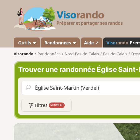
V
i
s
o
r
a
Outils
Randonnées
Aide ↗
Viso
rando
Pre
n
Visorando
Randonnées
Nord-Pas-de-Calais
Pas-de-Calais
Fres
d
o
Trouver une randonnée Église Saint-
Filtres
NOUVEAU