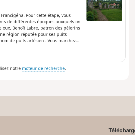
 Francigéna. Pour cette étape, vous
saints de différentes époques auxquels on
e eux, Benoît Labre, patron des pèlerins
une région réputée pour ses puits
e nom de puits artésien . Vous marchez
ne flore remarquables pour arriver à
orique sur la voie qui menait d’Arras à
Delettes, en surplomb de la vallée de la
es.
lisez notre
moteur de recherche
.
Télécharge