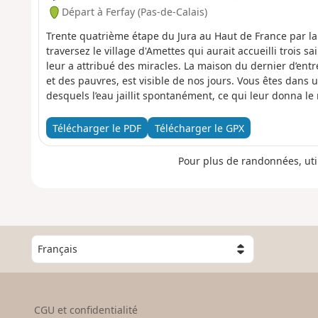
Départ à Ferfay (Pas-de-Calais)
Trente quatrième étape du Jura au Haut de France par la
traversez le village d'Amettes qui aurait accueilli trois 
leur a attribué des miracles. La maison du dernier d’entr
et des pauvres, est visible de nos jours. Vous êtes dans 
desquels l’eau jaillit spontanément, ce qui leur donna l
parmis les coteaux calcaires qui abritent une faune et u
Thérouanne, ancienne capitale de la Morinie et halte hist
Télécharger le PDF
Télécharger le GPX
Boulogne. Encore quelques kilomètres avant de rejoindre 
Lys, ou se trouvent les ruines de l’ancien moulin de Niell
Pour plus de randonnées, uti
C
h
o
i
s
CGU et confidentialité
i