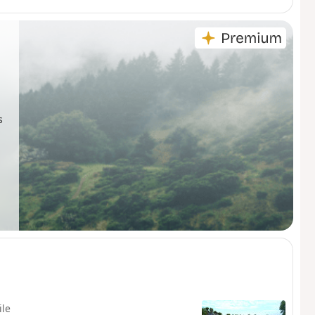
 un ancien moulin sur la Brette et un
s
ile