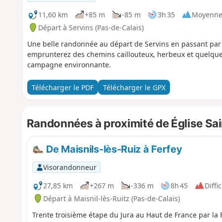
11,60 km
+85 m
-85 m
3h 35
Moyenn
Départ à Servins (Pas-de-Calais)
Une belle randonnée au départ de Servins en passant par 
emprunterez des chemins caillouteux, herbeux et quelques 
campagne environnante.
Télécharger le PDF
Télécharger le GPX
Randonnées à proximité de Église Sai
De Maisnils-lès-Ruiz à Ferfey
Visorandonneur
27,85 km
+267 m
-336 m
8h 45
Diffic
Départ à Maisnil-lès-Ruitz (Pas-de-Calais)
Trente troisième étape du Jura au Haut de France par la