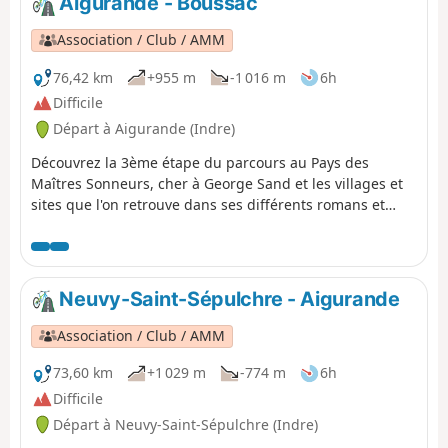
Aigurande - Boussac
Association / Club / AMM
76,42 km
+955 m
-1 016 m
6h
Difficile
Départ à Aigurande (Indre)
Découvrez la 3ème étape du parcours au Pays des
Maîtres Sonneurs, cher à George Sand et les villages et
sites que l'on retrouve dans ses différents romans et
écrits.
Neuvy-Saint-Sépulchre - Aigurande
Association / Club / AMM
73,60 km
+1 029 m
-774 m
6h
Difficile
Départ à Neuvy-Saint-Sépulchre (Indre)