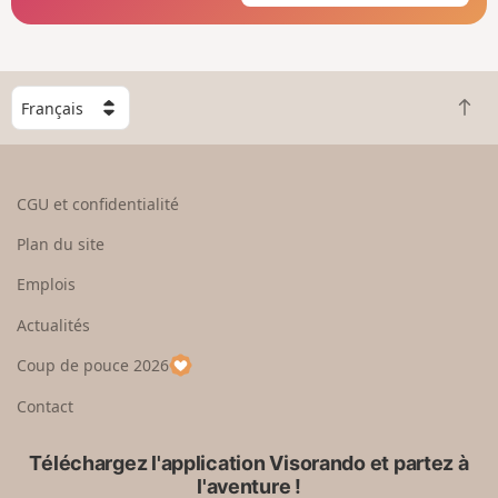
C
R
h
e
o
t
i
o
s
CGU et confidentialité
u
i
r
s
Plan du site
e
s
n
e
Emplois
h
z
Actualités
a
u
u
n
Coup de pouce 2026
t
p
a
Contact
y
s
Téléchargez l'application Visorando et partez à
l'aventure !