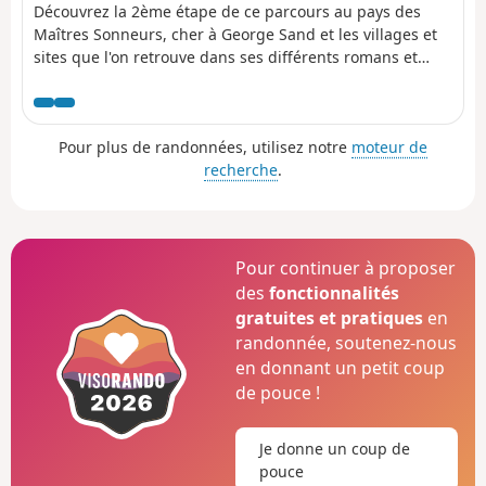
Découvrez la 2ème étape de ce parcours au pays des
Maîtres Sonneurs, cher à George Sand et les villages et
sites que l'on retrouve dans ses différents romans et
écrits entre autres : Promenade autour d'un village.
Pour plus de randonnées, utilisez notre
moteur de
recherche
.
Pour continuer à proposer
des
fonctionnalités
gratuites et pratiques
en
randonnée, soutenez-nous
en donnant un petit coup
de pouce !
Je donne un coup de
pouce