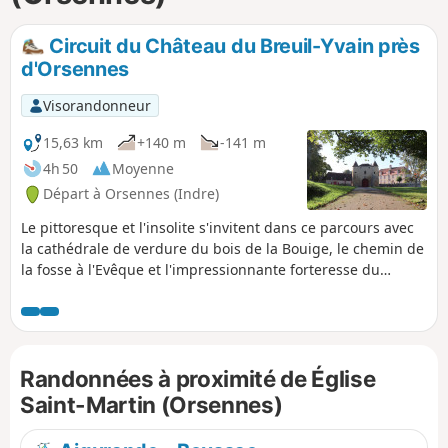
p
Circuit du Château du Breuil-Yvain près
d'Orsennes
Visorandonneur
15,63 km
+140 m
-141 m
4h 50
Moyenne
Départ à Orsennes (Indre)
Le pittoresque et l'insolite s'invitent dans ce parcours avec
la cathédrale de verdure du bois de la Bouige, le chemin de
la fosse à l'Evêque et l'impressionnante forteresse du
Château du Breuil-Yvain (privé).
Randonnées à proximité de Église
Saint-Martin (Orsennes)