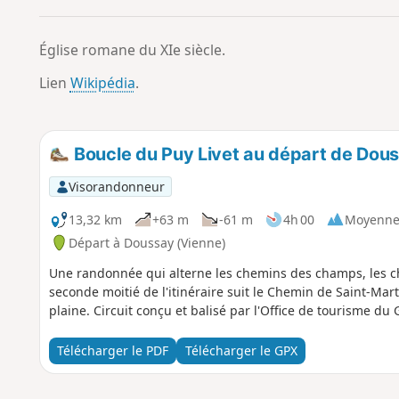
Église romane du XIe siècle.
Lien
Wikipédia
.
Boucle du Puy Livet au départ de Dou
Visorandonneur
13,32 km
+63 m
-61 m
4h 00
Moyenn
Départ à Doussay (Vienne)
Une randonnée qui alterne les chemins des champs, les ch
seconde moitié de l'itinéraire suit le Chemin de Saint-Mar
plaine. Circuit conçu et balisé par l'Office de tourisme du 
Télécharger le PDF
Télécharger le GPX