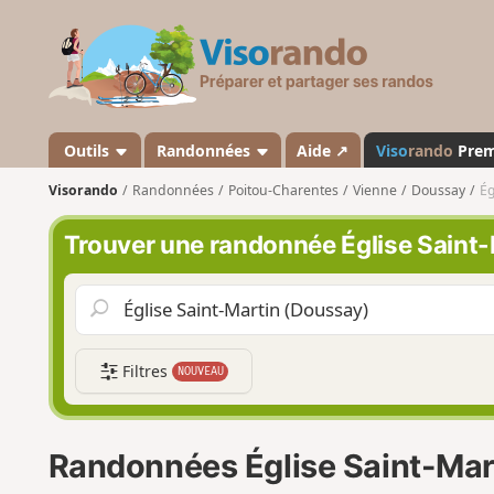
V
i
s
o
r
a
Outils
Randonnées
Aide ↗
Viso
rando
Pre
n
Visorando
Randonnées
Poitou-Charentes
Vienne
Doussay
Ég
d
o
Trouver une randonnée Église Saint
Filtres
NOUVEAU
Randonnées Église Saint-Mar