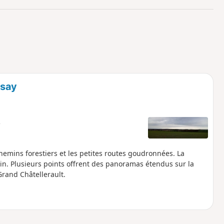
o
a
i
m
p
ssay
e
emins forestiers et les petites routes goudronnées. La
tin. Plusieurs points offrent des panoramas étendus sur la
Grand Châtellerault.