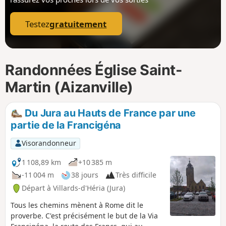
p
Testez
gratuitement
Randonnées Église Saint-
Martin (Aizanville)
Du Jura au Hauts de France par une
partie de la Francigéna
Visorandonneur
1 108,89 km
+10 385 m
-11 004 m
38 jours
Très difficile
Départ à Villards-d'Héria (Jura)
Tous les chemins mènent à Rome dit le
proverbe. C'est précisément le but de la Via