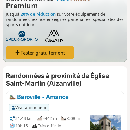
grand cloître en passant par les anciennes cellules de
Premium
détention, visitez ce trésor régional et faites tamponner
Jusqu’à
20% de réduction
sur votre équipement de
votre crédentiale !
randonnée chez nos enseignes partenaires, spécialistes des
sports outdoor.
Tester gratuitement
Randonnées à proximité de Église
Saint-Martin (Aizanville)
Baroville - Amance
Visorandonneur
31,43 km
+442 m
-508 m
10h 15
Très difficile