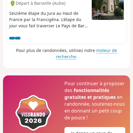
Départ à Baroville (Aube)
Seizième étape du Jura au Haut de
France par la Francigéna. L'étape du
jour vous fait traverser Le Pays de Bar-
sur-Aube qui s’étend autour de la ville
médiévale de Bar-sur-Aube et prend
de multiples visages : coteaux de
Pour plus de randonnées, utilisez notre
moteur de
vignes, plateaux et sommets boisés,
recherche
.
grandes étendues herbagées ou
cultivées participant à sa diversité. Des
rives de l’Aube, cap sur celles du
Landion qui borde le parc d’attractions
de Nigloland. Immanquable avec ses
Pour continuer à proposer
manèges dont les plus hauts émergent
des
fonctionnalités
des cimes des arbres. Le paysage de
gratuites et pratiques
en
collines calcaires s’estompe pour
randonnée, soutenez-nous
laisser place à la plaine argileuse
en donnant un petit coup
quand on approche d’Amance,
de pouce !
commune connue pour ses tuileries-
poteries-briqueteries. Le village a
donné son nom à l’un des grands lacs