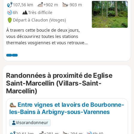
107,56 km
+902 m
-903 m
6h
Très difficile
Départ à Claudon (Vosges)
À travers cette boucle de deux jours,
vous découvrirez toutes les stations
thermales vosgiennes et vous retrouvez
le soir, à deux, dans une cabane insolite
au cœur de la forêt classée d'exception
de la Vôge. La première boucle est la
boucle Ouest : elle permet de découvrir
Randonnées à proximité de Eglise
Bourbonne-les-Bains, Martigny-les-
Bains, Contrexéville et Vittel.
Saint-Marcellin (Villars-Saint-
Marcellin)
Entre vignes et lavoirs de Bourbonne-
les-Bains à Arbigny-sous-Varennes
Visorandonneur
20,61 km
+281 m
-294 m
6h 40