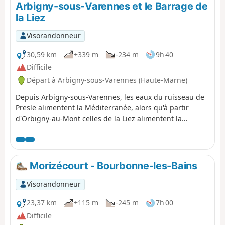
Arbigny-sous-Varennes et le Barrage de
vignobles de Côte d'Or, Côte Chalonnaise et Mâconnais.
la Liez
Visorandonneur
30,59 km
+339 m
-234 m
9h 40
Difficile
Départ à Arbigny-sous-Varennes (Haute-Marne)
Depuis Arbigny-sous-Varennes, les eaux du ruisseau de
Presle alimentent la Méditerranée, alors qu'à partir
d'Orbigny-au-Mont celles de la Liez alimentent la
Manche. Perchée sur sa butte, Langres nous sert de
point de mire.
Morizécourt - Bourbonne-les-Bains
Visorandonneur
23,37 km
+115 m
-245 m
7h 00
Difficile