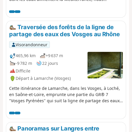
chevauchons la ligne de partage des eaux dès le début
de cette première étape. Après la fraîcheur d'une
hêtraie, nous découvrons nos premiers lavoirs pour
terminer devant les thermes de Bourbonne-les-Bains.
Traversée des forêts de la ligne de
partage des eaux des Vosges au Rhône
Visorandonneur
465,96 km
+9 637 m
-9 782 m
22 jours
Difficile
Départ à Lamarche (Vosges)
Cette itinérance de Lamarche, dans les Vosges, à Loché,
en Saône-et-Loire, emprunte une partie du GR® 7
"Vosges Pyrénées" qui suit la ligne de partage des eaux
Atlantique/Méditérranée sur plus de 1 500 kilomètres. Il
s'agit également d'un chemin de Saint-Jacques emprunté
par les pèlerins Allemands. C'est un livre de géographie
ouvert sur les trois régions et les cinq départements
Panoramas sur Langres entre
traversés, dont : - le Parc National de Forêts, - les