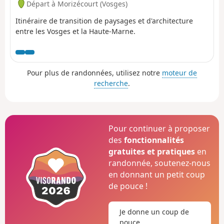
Départ à Morizécourt (Vosges)
Itinéraire de transition de paysages et d'architecture
entre les Vosges et la Haute-Marne.
Pour plus de randonnées, utilisez notre
moteur de
recherche
.
Pour continuer à proposer
des
fonctionnalités
gratuites et pratiques
en
randonnée, soutenez-nous
en donnant un petit coup
de pouce !
Je donne un coup de
pouce