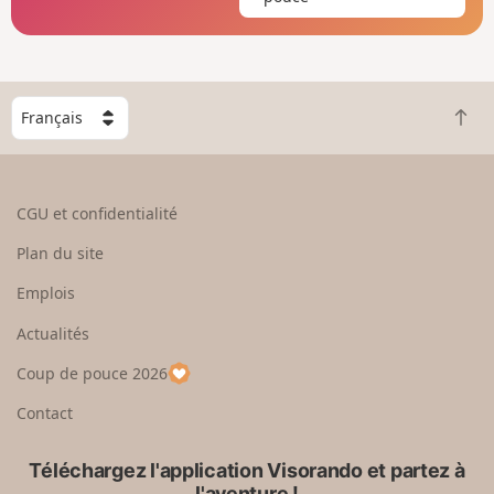
C
R
h
e
o
t
i
o
s
CGU et confidentialité
u
i
r
s
Plan du site
e
s
n
e
Emplois
h
z
Actualités
a
u
u
n
Coup de pouce 2026
t
p
a
Contact
y
s
Téléchargez l'application Visorando et partez à
l'aventure !