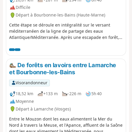
Difficile
Départ à Bourbonne-les-Bains (Haute-Marne)
Cette étape se déroule en intégralité sur le versant
méditerranéen de la ligne de partage des eaux
Atlantique/Méditerranée. Après une escapade en forêt,
on rejoint le bassin versant de la Petite Amance. On
côtoie les premières vignes de notre périple ainsi qu'un
marais. On poursuit la découverte des lavoirs de Haute-
Marne pour terminer par un musée à ciel ouvert.
De forêts en lavoirs entre Lamarche
et Bourbonne-les-Bains
Visorandonneur
18,52 km
+133 m
-226 m
5h 40
Moyenne
Départ à Lamarche (Vosges)
Entre le Mouzon dont les eaux alimentent la Mer du
Nord à travers la Meuse, et l'Apance, affluent de la Saône
dont les eaux alimentent la Méditerranée, nous