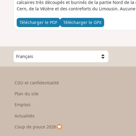
calcaires très découpés et burinés de la partie Nord de l
Cern, de la Vézère et des contreforts du Limousin. Aucune
Télécharger le PDF
Télécharger le GPX
C
h
o
i
s
CGU et confidentialité
i
s
Plan du site
s
e
Emplois
z
Actualités
u
n
Coup de pouce 2026
p