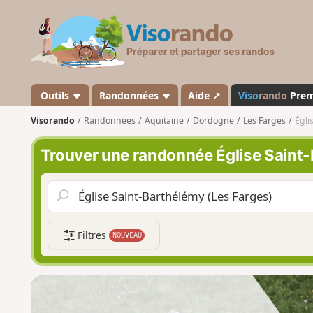
V
i
s
o
r
a
Outils
Randonnées
Aide ↗
Viso
rando
Pre
n
Visorando
Randonnées
Aquitaine
Dordogne
Les Farges
Égli
d
o
Trouver une randonnée Église Saint-
Filtres
NOUVEAU