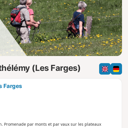
o
a
i
m
p
thélémy (Les Farges)
s Farges
n. Promenade par monts et par vaux sur les plateaux