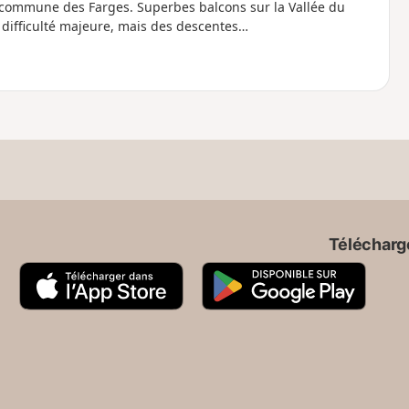
a commune des Farges. Superbes balcons sur la Vallée du
 difficulté majeure, mais des descentes…
Télécharge
A
G
p
o
p
o
S
g
t
l
o
e
r
P
e
l