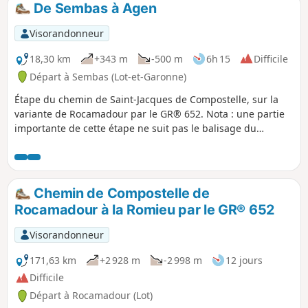
De Sembas à Agen
p
Visorandonneur
18,30 km
+343 m
-500 m
6h 15
Difficile
Départ à Sembas (Lot-et-Garonne)
Étape du chemin de Saint-Jacques de Compostelle, sur la
variante de Rocamadour par le GR® 652. Nota : une partie
importante de cette étape ne suit pas le balisage du
GR®652. Il s'agit d'un itinéraire alternatif, plus court et plus
bitumé, mieux adapté aux conditions humides.
Chemin de Compostelle de
Rocamadour à la Romieu par le GR® 652
Visorandonneur
171,63 km
+2 928 m
-2 998 m
12 jours
Difficile
Départ à Rocamadour (Lot)