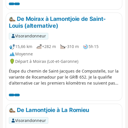
De Moirax à Lamontjoie de Saint-
Louis (alternative)
Visorandonneur
15,66 km
+282 m
-310 m
5h 15
Moyenne
Départ à Moirax (Lot-et-Garonne)
Étape du chemin de Saint-Jacques de Compostelle, sur la
variante de Rocamadour par le GR® 652. Je la qualifie
d'alternative car les premiers kilomètres ne suivent pas
le balisage du GR® 652, racourcissant le parcours certes,
mais évitant une partie des chemins difficilement
praticables de ce mois de mai 2024.
De Lamontjoie à La Romieu
Visorandonneur