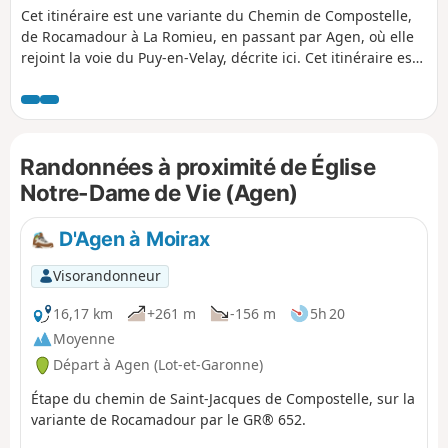
Cet itinéraire est une variante du Chemin de Compostelle,
de Rocamadour à La Romieu, en passant par Agen, où elle
rejoint la voie du Puy-en-Velay, décrite ici. Cet itinéraire est
très peu fréquenté, car la plupart des pélerins ou
randonneurs passant par Rocamadour préfèrent rejoindre
Cahors par le GR® 46. Attention, pour cette raison, les gîtes
sont peu nombreux et de faible capacité. Suite à des
Randonnées à proximité de Église
problèmes techniques, perte de l'enregistrement des deux
traces, il manque deux étapes : celle de Salviac à Pomarède
Notre-Dame de Vie (Agen)
(proche du GR®, où un hôtel-restaurant pratique pour nous
un tarif et un accueil gîte d'étape) et celle de Pomarède à
D'Agen à Moirax
Touzac. Malheureusement il ne me reste que mes notes.
Pour les mêmes raisons, l'étape de Tournon-d'Agenais à
Visorandonneur
Penne-d'Agenais est incomplète et s'arrête à Dausse.
16,17 km
+261 m
-156 m
5h 20
Moyenne
Départ à Agen (Lot-et-Garonne)
Étape du chemin de Saint-Jacques de Compostelle, sur la
variante de Rocamadour par le GR® 652.