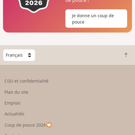
Je donne un coup de
pouce
C
R
h
e
o
t
i
o
s
CGU et confidentialité
u
i
r
s
Plan du site
e
s
n
e
Emplois
h
z
Actualités
a
u
u
n
Coup de pouce 2026
t
p
a