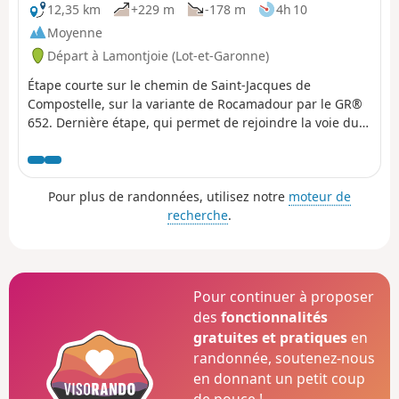
12,35 km
+229 m
-178 m
4h 10
Moyenne
Départ à Lamontjoie (Lot-et-Garonne)
Étape courte sur le chemin de Saint-Jacques de
Compostelle, sur la variante de Rocamadour par le GR®
652. Dernière étape, qui permet de rejoindre la voie du
Puy-en-Velay à La Romieu.
Pour plus de randonnées, utilisez notre
moteur de
recherche
.
Pour continuer à proposer
des
fonctionnalités
gratuites et pratiques
en
randonnée, soutenez-nous
en donnant un petit coup
de pouce !