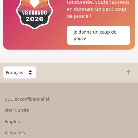
randonnée, soutenez-nous
en donnant un petit coup
de pouce !
Je donne un coup de
pouce
C
R
h
e
o
t
i
o
s
CGU et confidentialité
u
i
r
s
Plan du site
e
s
n
e
Emplois
h
z
Actualités
a
u