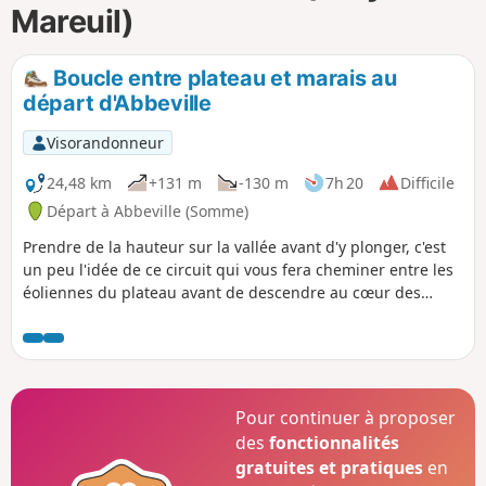
Mareuil)
i
m
p
Boucle entre plateau et marais au
départ d'Abbeville
Visorandonneur
24,48 km
+131 m
-130 m
7h 20
Difficile
Départ à Abbeville (Somme)
Prendre de la hauteur sur la vallée avant d'y plonger, c'est
un peu l'idée de ce circuit qui vous fera cheminer entre les
éoliennes du plateau avant de descendre au cœur des
marais entre Eaucourt-sur-Somme et Mareuil-Caubert. Un
parcours qui monte et qui descend, 2 fois !
Pour continuer à proposer
des
fonctionnalités
gratuites et pratiques
en