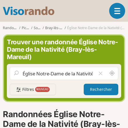
V
O
i
u
s
v
o
Randonnées
Picardie
Somme
Bray-lès-Mareuil
Église Notre-Dame de la Nativité (Bray-lès-Mareuil)
r
r
i
a
Trouver une randonnée Église Notre-
r
n
Dame de la Nativité (Bray-lès-
l
d
Mareuil)
a
o
n
a
A
V
v
u
i
i
t
d
g
Filtres
Rechercher
NOUVEAU
o
e
a
u
r
t
r
l
i
d
e
o
Randonnées Église Notre-
e
c
n
m
h
Dame de la Nativité (Bray-lès-
o
a