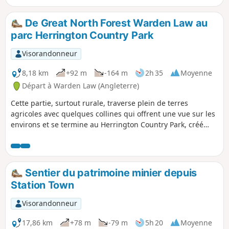
(Deaf Hill), Trimdon Colliery, Trimdon Village et se termine à
Trimdon Grange. Le chemin traverse maintenant des bois et
De Great North Forest Warden Law au
des champs verdoyants, mais tu pourras peut-être
parc Herrington Country Park
apercevoir des traces de l'activité minière dans la région
pendant ta balade.
Visorandonneur
8,18 km
+92 m
-164 m
2h 35
Moyenne
Départ à Warden Law (Angleterre)
Cette partie, surtout rurale, traverse plein de terres
agricoles avec quelques collines qui offrent une vue sur les
environs et se termine au Herrington Country Park, créé
quand les terrils de la mine ont été nettoyés.
Sentier du patrimoine minier depuis
Station Town
Visorandonneur
17,86 km
+78 m
-79 m
5h 20
Moyenne