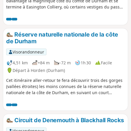
davantage la magnifique côte du comté de Durham et se
termine à Easington Colliery, où certains vestiges du passé
minier de la région sont encore visibles. La plage vaut le
détour, mais elle était autrefois le site de décharge des
déchets de la mine. Une cage d'extraction est visible dans la
réserve naturelle et l'ancien bureau de paiement est
Réserve naturelle nationale de la côte
aujourd'hui un café.
de Durham
Visorandonneur
4,51 km
+84 m
-72 m
1h 30
Facile
Départ à Horden (Durham)
Cet itinéraire aller-retour te fera découvrir trois des gorges
(vallées étroites) les moins connues de la réserve naturelle
nationale de la côte de Durham, en suivant un court
tronçon de l'England Coast Path/Durham Heritage Coast
Path qui offre une vue imprenable sur la côte.
Circuit de Denemouth à Blackhall Rocks
Visorandonneur