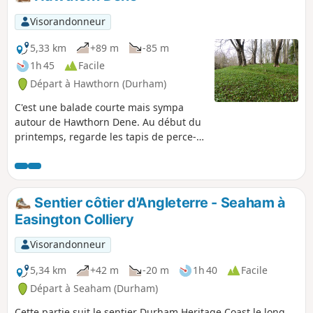
Visorandonneur
5,33 km
+89 m
-85 m
1h 45
Facile
Départ à Hawthorn (Durham)
C'est une balade courte mais sympa
autour de Hawthorn Dene. Au début du
printemps, regarde les tapis de perce-
neige dans les bois, puis plus tard, tu
verras de l'ail des ours et des jacinthes
des bois.
Sentier côtier d'Angleterre - Seaham à
Easington Colliery
Visorandonneur
5,34 km
+42 m
-20 m
1h 40
Facile
Départ à Seaham (Durham)
Cette partie suit le sentier Durham Heritage Coast le long