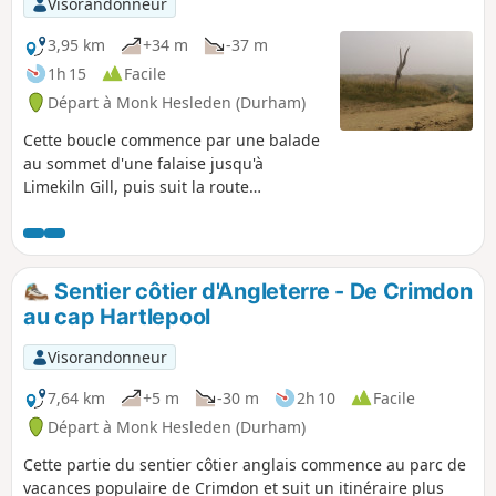
Visorandonneur
3,95 km
+34 m
-37 m
1h 15
Facile
Départ à Monk Hesleden (Durham)
Cette boucle commence par une balade
au sommet d'une falaise jusqu'à
Limekiln Gill, puis suit la route
principale pour revenir à Crimdon Dene
en passant sous le spectaculaire viaduc
et en suivant Crimdon Beck vers les
dunes, d'où l'on peut admirer le cap
Sentier côtier d'Angleterre - De Crimdon
Hartlepool et la jetée de Steetley.
au cap Hartlepool
Visorandonneur
7,64 km
+5 m
-30 m
2h 10
Facile
Départ à Monk Hesleden (Durham)
Cette partie du sentier côtier anglais commence au parc de
vacances populaire de Crimdon et suit un itinéraire plus