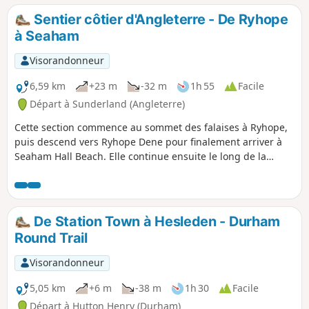
Sentier côtier d'Angleterre - De Ryhope
à Seaham
Visorandonneur
6,59 km
+23 m
-32 m
1h 55
Facile
Départ à Sunderland (Angleterre)
Cette section commence au sommet des falaises à Ryhope,
puis descend vers Ryhope Dene pour finalement arriver à
Seaham Hall Beach. Elle continue ensuite le long de la
promenade de Seaham jusqu'au terrain géré par le
National Trust à Noses Point. Cette promenade offre un
contraste saisissant entre les falaises escarpées et la ville
balnéaire traditionnelle.
De Station Town à Hesleden - Durham
Round Trail
Visorandonneur
5,05 km
+6 m
-38 m
1h 30
Facile
Départ à Hutton Henry (Durham)