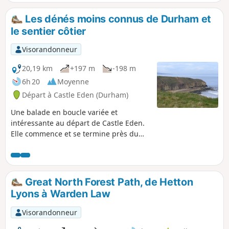
pas aussi pittoresque.
Les dénés moins connus de Durham et
le sentier côtier
Visorandonneur
20,19 km
+197 m
-198 m
6h 20
Moyenne
Départ à Castle Eden (Durham)
Une balade en boucle variée et
intéressante au départ de Castle Eden.
Elle commence et se termine près du
Castle Eden Inn, réputé pour sa bonne
bière et sa bonne cuisine. Explore les
vallons moins connus au sud du village
en empruntant l'ancienne voie ferrée,
Great North Forest Path, de Hetton
aujourd'hui transformée en chemin
Lyons à Warden Law
équestre et intégrée au réseau cyclable
national. Traverse le sentier côtier vers
Visorandonneur
le nord avant de descendre vers la