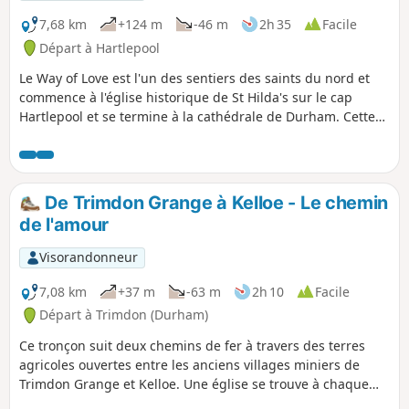
7,68 km
+124 m
-46 m
2h 35
Facile
Départ à Hartlepool
Le Way of Love est l'un des sentiers des saints du nord et
commence à l'église historique de St Hilda's sur le cap
Hartlepool et se termine à la cathédrale de Durham. Cette
deuxième partie de la promenade traverse quelques
villages ainsi que des terres agricoles et des bois, en
passant par Crimdon Beck et Bellows Burn.
De Trimdon Grange à Kelloe - Le chemin
de l'amour
Visorandonneur
7,08 km
+37 m
-63 m
2h 10
Facile
Départ à Trimdon (Durham)
Ce tronçon suit deux chemins de fer à travers des terres
agricoles ouvertes entre les anciens villages miniers de
Trimdon Grange et Kelloe. Une église se trouve à chaque
extrémité de la promenade, St Alban's à Trimdon Grange et