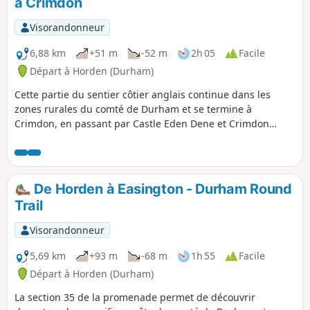
à Crimdon
Visorandonneur
6,88 km
+51 m
-52 m
2h 05
Facile
Départ à Horden (Durham)
Cette partie du sentier côtier anglais continue dans les
zones rurales du comté de Durham et se termine à
Crimdon, en passant par Castle Eden Dene et Crimdon
Dene, pour finir dans un parc de vacances très prisé. Tu
pourras explorer des réserves naturelles et des formations
rocheuses, ainsi que de longues plages de sable et des
dunes. Cette partie comporte quelques pentes raides et des
De Horden à Easington - Durham Round
marches et n'est donc pas accessible.
Trail
Visorandonneur
5,69 km
+93 m
-68 m
1h 55
Facile
Départ à Horden (Durham)
La section 35 de la promenade permet de découvrir