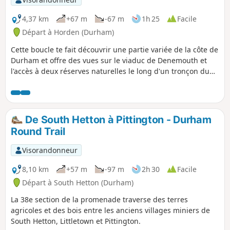
4,37 km
+67 m
-67 m
1h 25
Facile
Départ à Horden (Durham)
Cette boucle te fait découvrir une partie variée de la côte de
Durham et offre des vues sur le viaduc de Denemouth et
l'accès à deux réserves naturelles le long d'un tronçon du
sentier côtier de Durham.
De South Hetton à Pittington - Durham
Round Trail
Visorandonneur
8,10 km
+57 m
-97 m
2h 30
Facile
Départ à South Hetton (Durham)
La 38e section de la promenade traverse des terres
agricoles et des bois entre les anciens villages miniers de
South Hetton, Littletown et Pittington.