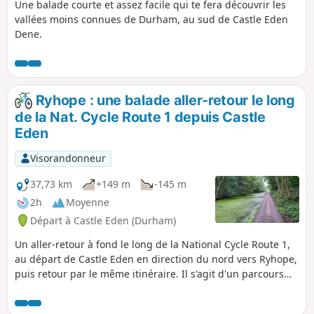
Une balade courte et assez facile qui te fera découvrir les
vallées moins connues de Durham, au sud de Castle Eden
Dene.
Ryhope : une balade aller-retour le long
de la Nat. Cycle Route 1 depuis Castle
Eden
Visorandonneur
37,73 km
+149 m
-145 m
2h
Moyenne
Départ à Castle Eden (Durham)
Un aller-retour à fond le long de la National Cycle Route 1,
au départ de Castle Eden en direction du nord vers Ryhope,
puis retour par le même itinéraire. Il s'agit d'un parcours
complémentaire à la Castle Eden Walkway :
https://www.visorando.co.uk/walk-castle-... bien qu'il ne soit