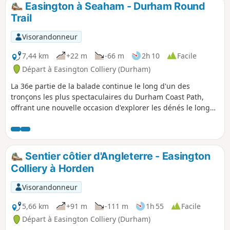
Easington à Seaham - Durham Round
p
Trail
Visorandonneur
7,44 km
+22 m
-66 m
2h 10
Facile
Départ à Easington Colliery (Durham)
La 36e partie de la balade continue le long d'un des
tronçons les plus spectaculaires du Durham Coast Path,
offrant une nouvelle occasion d'explorer les dénés le long
de la côte, en passant par le viaduc de Hawthorn et en
terminant dans la ville côtière de Seaham, où tu pourras
explorer le port et le front de mer.
Sentier côtier d'Angleterre - Easington
Colliery à Horden
Visorandonneur
5,66 km
+91 m
-111 m
1h 55
Facile
Départ à Easington Colliery (Durham)