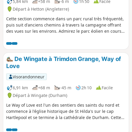
plage, puis reviens par le Castle Eden
5,84 km
+58 m
-6 m
1h 50
Facile
Dene, plus connu.
Départ à Hetton (Angleterre)
Cette section commence dans un parc rural très fréquenté,
puis suit d'anciens chemins à travers la campagne offrant
des vues sur les environs. Admirez le parc éolien en cours
de route.
De Wingate à Trimdon Grange, Way of
Love
Visorandonneur
6,91 km
+68 m
-45 m
2h 10
Facile
Départ à Wingate (Durham)
Le Way of Love est l'un des sentiers des saints du nord et
commence à l'église historique de St Hilda's sur le cap
Hartlepool et se termine à la cathédrale de Durham. Cette
troisième partie du parcours traverse les anciennes
communautés minières des Trimdons, Trimdon Station