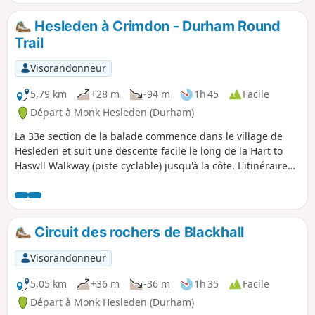
Hesleden à All Saint's à Wingate.
Hesleden à Crimdon - Durham Round
Trail
Visorandonneur
5,79 km
+28 m
-94 m
1h 45
Facile
Départ à Monk Hesleden (Durham)
La 33e section de la balade commence dans le village de
Hesleden et suit une descente facile le long de la Hart to
Haswll Walkway (piste cyclable) jusqu'à la côte. L'itinéraire
suit ensuite le Durham Coast Path, ce qui laisse tout le
temps nécessaire pour explorer les dunes de Crimdon ou
Crimdon Dene.
Circuit des rochers de Blackhall
Visorandonneur
5,05 km
+36 m
-36 m
1h 35
Facile
Départ à Monk Hesleden (Durham)