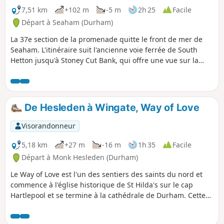
7,51 km
+102 m
-5 m
2h 25
Facile
Départ à Seaham (Durham)
La 37e section de la promenade quitte le front de mer de
Seaham. L'itinéraire suit l'ancienne voie ferrée de South
Hetton jusqu'à Stoney Cut Bank, qui offre une vue sur la
mer du Nord depuis le sommet. L'itinéraire traverse ensuite
de nouveaux lotissements en suivant toujours l'ancienne
voie ferrée jusqu'à South Hetton. Un itinéraire alternatif,
plus pittoresque, est possible via Dalton-le-Dale.
De Hesleden à Wingate, Way of Love
Visorandonneur
5,18 km
+27 m
-16 m
1h 35
Facile
Départ à Monk Hesleden (Durham)
Le Way of Love est l'un des sentiers des saints du nord et
commence à l'église historique de St Hilda's sur le cap
Hartlepool et se termine à la cathédrale de Durham. Cette
section relie Hesleden à Wingate, l'un des plus grands
villages de l'est de Durham, reliant l'église St Mary's à