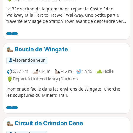
La 32e section de la promenade rejoint la Castle Eden
Walkway et la Hart to Haswell Walkway. Une petite partie
traverse le village de Station Town avant de descendre vers
Hope Heads Dene. Il y a plein de denes le long de la côte de
Durham. Ce sont des vallées escarpées, souvent avec un
ruisseau au fond. Après avoir traversé le village de Castle
Eden, l'itinéraire suit une piste cyclable bien aménagée. Un
Boucle de Wingate
autre itinéraire accessible est indiqué dans la description.
Visorandonneur
5,77 km
+44 m
-45 m
1h 45
Facile
Départ à Hutton Henry (Durham)
Promenade facile dans les environs de Wingate. Cherche
les sculptures du Miner's Trail.
Circuit de Crimdon Dene