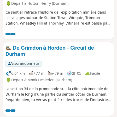
Départ à Hutton Henry (Durham)
Ce sentier retrace l'histoire de l'exploitation minière dans
les villages autour de Station Town, Wingate, Trimdon
Station, Wheatley Hill et Thornley. L'itinéraire est balisé par
des disques.
De Crimdon à Horden - Circuit de
Durham
Visorandonneur
6,64 km
+77 m
-79 m
2h 05
Facile
Départ à Monk Hesleden (Durham)
La section 34 de la promenade suit la côte patrimoniale de
Durham le long d'une partie du sentier côtier de Durham.
Regarde bien, tu verras peut-être des traces de l'industrie
minière qui était très présente le long de cette partie de la
côte. En chemin, tu devras traverser plusieurs dénettes et
gills côtiers.