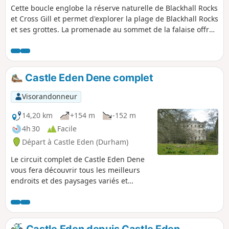
Cette boucle englobe la réserve naturelle de Blackhall Rocks
et Cross Gill et permet d'explorer la plage de Blackhall Rocks
et ses grottes. La promenade au sommet de la falaise offre
une vue spectaculaire sur la côte de Durham.
Castle Eden Dene complet
Visorandonneur
14,20 km
+154 m
-152 m
4h 30
Facile
Départ à Castle Eden (Durham)
Le circuit complet de Castle Eden Dene
vous fera découvrir tous les meilleurs
endroits et des paysages variés et
intéressants : vieux bâtiments,
campagne ouverte, bois anciens, côte
nord-est, vallon calcaire magnésien avec
ses affleurements rocheux, une rivière
Castle Eden depuis Castle Eden