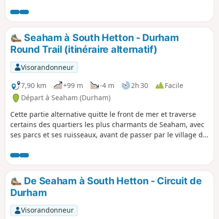
Seaham à South Hetton - Durham
Round Trail (itinéraire alternatif)
Visorandonneur
7,90 km
+99 m
-4 m
2h 30
Facile
Départ à Seaham (Durham)
Cette partie alternative quitte le front de mer et traverse
certains des quartiers les plus charmants de Seaham, avec
ses parcs et ses ruisseaux, avant de passer par le village de
Dalton-le-Dale. L'itinéraire continue après Dalton Park, ce
qui te permet d'explorer ses boutiques, ses restaurants et
ses sentiers avant de rejoindre l'itinéraire initial.
De Seaham à South Hetton - Circuit de
Durham
Visorandonneur