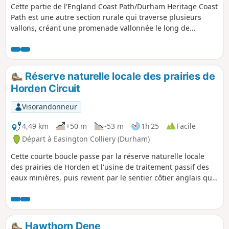
Cette partie de l'England Coast Path/Durham Heritage Coast
Path est une autre section rurale qui traverse plusieurs
vallons, créant une promenade vallonnée le long de
sentiers en terre battue.
Réserve naturelle locale des prairies de
Horden Circuit
Visorandonneur
4,49 km
+50 m
-53 m
1h 25
Facile
Départ à Easington Colliery (Durham)
Cette courte boucle passe par la réserve naturelle locale
des prairies de Horden et l'usine de traitement passif des
eaux minières, puis revient par le sentier côtier anglais qui
offre des vues sur la mer.
Hawthorn Dene