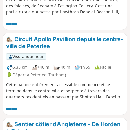
des falaises, de Seaham à Easington Colliery. C'est une
partie rurale qui passe par Hawthorn Dene et Beacon Hill,
offrant une vue imprenable sur la mer, et se termine par
une visite du Pit Cage Monument à Easington Colliery.
Circuit Apollo Pavillion depuis le centre-
ville de Peterlee
Visorandonneur
6,35 km
+40 m
-40 m
1h 55
Facile
Départ à Peterlee (Durham)
Cette balade entièrement accessible commence et se
termine dans le centre-ville et serpente à travers des
quartiers résidentiels en passant par Shotton Hall, l'Apollo
Pavillion de Victor Pasmore et plusieurs parcs.
Sentier côtier d'Angleterre - De Horden