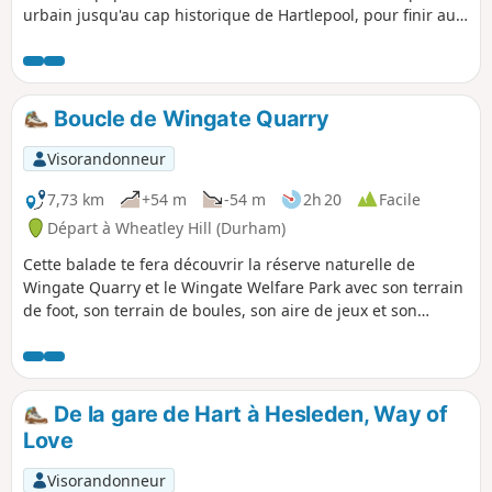
urbain jusqu'au cap historique de Hartlepool, pour finir aux
remparts de la vieille ville.
Boucle de Wingate Quarry
Visorandonneur
7,73 km
+54 m
-54 m
2h 20
Facile
Départ à Wheatley Hill (Durham)
Cette balade te fera découvrir la réserve naturelle de
Wingate Quarry et le Wingate Welfare Park avec son terrain
de foot, son terrain de boules, son aire de jeux et son
sentier forestier. La balade commence par une voie verte et
passe par le site de la mine Wingate Grange, puis, au
retour, suit l'ancienne voie ferrée de Wingate.
De la gare de Hart à Hesleden, Way of
Love
Visorandonneur