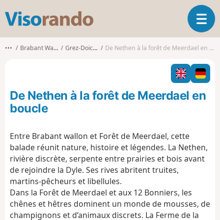
V
O
i
u
s
v
o
•••
Brabant Wallon
Grez-Doiceau
De Nethen à la forêt de Meerdael en boucle
r
r
i
a
r
n
l
d
De Nethen à la forêt de Meerdael en
a
o
n
boucle
a
v
Entre Brabant wallon et Forêt de Meerdael, cette
i
balade réunit nature, histoire et légendes. La Nethen,
g
a
rivière discrète, serpente entre prairies et bois avant
t
de rejoindre la Dyle. Ses rives abritent truites,
i
martins-pêcheurs et libellules.
o
Dans la Forêt de Meerdael et aux 12 Bonniers, les
n
chênes et hêtres dominent un monde de mousses, de
champignons et d’animaux discrets. La Ferme de la