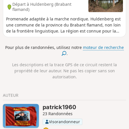
Départ à Huldenberg (Brabant
flamand)
Promenade adaptée à la marche nordique. Huldenberg est
une commune de la province du Brabant flamand, non loin
de la frontière linguistique. La région est connue pour la
culture de son raisin de table et la réserve naturelle De
Doode Bemde. Doode, signifiant mort (nature du sol
Pour plus de randonnées, utilisez notre
moteur de recherche
inadapté à l'agriculture) et Bemde, prairie humide.
.
Les descriptions et la trace GPS de ce circuit restent la
propriété de leur auteur. Ne pas les copier sans son
autorisation.
AUTEUR
patrick1960
23 Randonnées
Visorandonneur