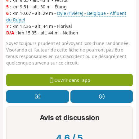
4
: km 9.05 - alt. 43 m - Pécrot
5
: km 9.51 - alt. 30 m - Étang
6
: km 10.67 - alt. 29 m -
Dyle (rivière) - Belgique - Affluent
du Rupel
7
: km 12.36 - alt. 44 m - Florival
D/A
: km 15.35 - alt. 44 m - Nethen
Soyez toujours prudent et prévoyant lors d'une randonnée.
Visorando et l'auteur de cette fiche ne pourront pas être
tenus responsables en cas d'accident ou de désagrément
quelconque survenu sur ce circuit.
Ouvrir dans l'app
Avis et discussion
4.6
/
5