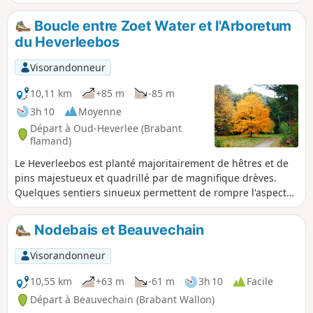
tronçon dans le zoning nord de Wavre en passant à côté de
l'incontournable GSK, l'un des plus gros employeurs de
Boucle entre Zoet Water et l'Arboretum
Wallonie.
du Heverleebos
Visorandonneur
10,11 km
+85 m
-85 m
3h 10
Moyenne
Départ à Oud-Heverlee (Brabant
flamand)
Le Heverleebos est planté majoritairement de hêtres et de
pins majestueux et quadrillé par de magnifique drèves.
Quelques sentiers sinueux permettent de rompre l'aspect
parfois trop rectiligne de ce domaine forestier.
Nodebais et Beauvechain
Visorandonneur
10,55 km
+63 m
-61 m
3h 10
Facile
Départ à Beauvechain (Brabant Wallon)