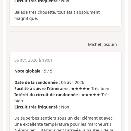
Circuit très fréquenté
: Non
Balade très chouette, tout était absolument
magnifique.
Michel josquin
06 avr. 2026 à 19:01
Note globale
:
5
/
5
Date de la randonnée
: 06 avr. 2026
Facilité à suivre l'itinéraire
: ★★★★★ Très bien
Intérêt du circuit de randonnée
: ★★★★★ Très
bien
Circuit très fréquenté
: Non
De superbes sentiers sous un ciel clément et avec
une excellente température pour les marcheurs !
A épingler ... 3 kms avant l'arrivée, à hauteur de la