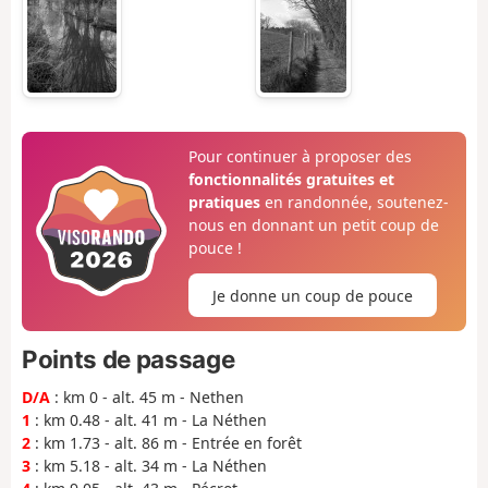
Pour continuer à proposer des
fonctionnalités gratuites et
pratiques
en randonnée, soutenez-
nous en donnant un petit coup de
pouce !
Je donne un coup de pouce
Points de passage
D/A
: km 0 - alt. 45 m - Nethen
1
: km 0.48 - alt. 41 m - La Néthen
2
: km 1.73 - alt. 86 m - Entrée en forêt
3
: km 5.18 - alt. 34 m - La Néthen