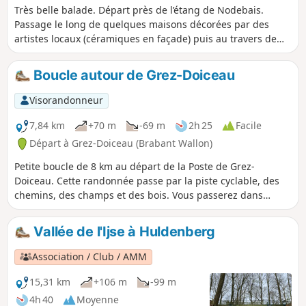
Très belle balade. Départ près de l’étang de Nodebais.
Passage le long de quelques maisons décorées par des
artistes locaux (céramiques en façade) puis au travers de
sentiers dans la campagne. Peu de routes sur cette balade
et essentiellement des chemins campagnards.
Boucle autour de Grez-Doiceau
Visorandonneur
7,84 km
+70 m
-69 m
2h 25
Facile
Départ à Grez-Doiceau (Brabant Wallon)
Petite boucle de 8 km au départ de la Poste de Grez-
Doiceau. Cette randonnée passe par la piste cyclable, des
chemins, des champs et des bois. Vous passerez dans
quelques rues à Grez-Doiceau mais le parcours est souvent
à l'abri du trafic, sauf sur une section en ligne droite vers
Vallée de l'Ijse à Huldenberg
Biez. Parcours simple mais varié qui permet une pratique
quotidienne de la marche au départ de Grez.
Association / Club / AMM
15,31 km
+106 m
-99 m
4h 40
Moyenne