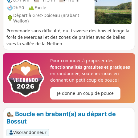
2h 50
Facile
Départ à Grez-Doiceau (Brabant
Wallon)
Promenade sans difficulté, qui traverse des bois et longe la
forêt de Meerdaal et des zones de prairies avec de belles
vues la vallée de la Nethen.
Pour continuer à proposer des
fonctionnalités gratuites et pratiques
en randonnée, soutenez-nous en
donnant un petit coup de pouce !
Je donne un coup de pouce
Boucle en brabant(s) au départ de
Bossut
Visorandonneur