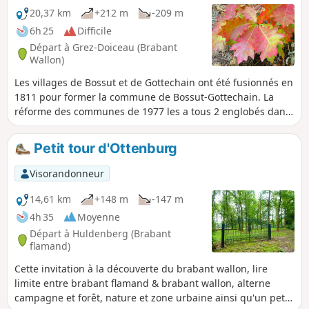
20,37 km
+212 m
-209 m
6h 25
Difficile
Départ à Grez-Doiceau (Brabant
Wallon)
Les villages de Bossut et de Gottechain ont été fusionnés en
1811 pour former la commune de Bossut-Gottechain. La
réforme des communes de 1977 les a tous 2 englobés dans
l'entité de Grez-Doiceau.Cette petite page d'histoire belge
tournée, la balade démarre de la place de Bossut pour un
Petit tour d'Ottenburg
parcours plutôt campagnard en Wallonie et plutôt forestier
en Flandre (Meerdaalbos), une autre histoire belge puisque
Visorandonneur
le parcours se déroule à cheval sur les deux provinces
brabançonnes limitrophes.
14,61 km
+148 m
-147 m
4h 35
Moyenne
Départ à Huldenberg (Brabant
flamand)
Cette invitation à la découverte du brabant wallon, lire
limite entre brabant flamand & brabant wallon, alterne
campagne et forêt, nature et zone urbaine ainsi qu'un petit