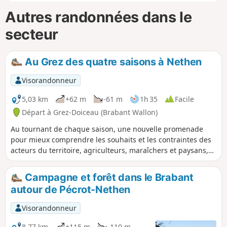
Autres randonnées dans le
secteur
Au Grez des quatre saisons à Nethen
Visorandonneur
5,03 km
+62 m
-61 m
1h 35
Facile
Départ à Grez-Doiceau (Brabant Wallon)
Au tournant de chaque saison, une nouvelle promenade
pour mieux comprendre les souhaits et les contraintes des
acteurs du territoire, agriculteurs, maraîchers et paysans,
producteurs et transformateurs, actuels ou potentiels. En
famille et/ou entre amis et voisins, découvrez ces nouveaux
Campagne et forêt dans le Brabant
itinéraires tracés en boucle, seuls ou lors d'une des balades
autour de Pécrot-Nethen
accompagnées. Ceci est la promenade au travers de notre
beau village de Nethen.
Visorandonneur
8,77 km
+115 m
-110 m