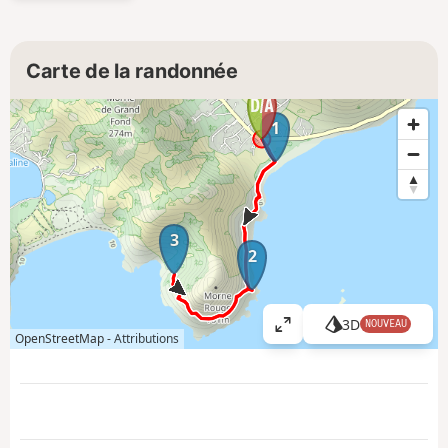
Carte de la randonnée
1
3
2
3D
NOUVEAU
A
OpenStreetMap -
Attributions
ff
i
c
h
e