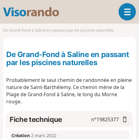
V
O
i
u
s
v
o
De Grand-Fond à Saline en passant par les piscines naturelles
r
r
i
a
r
n
De Grand-Fond à Saline en passant
l
d
a
par les piscines naturelles
o
n
a
Probablement le seul chemin de randonnée en pleine
v
i
nature de Saint-Barthélemy. Ce chemin mène de la
g
Plage de Grand-Fond à Saline, le long du Morne
a
rouge.
t
i
Fiche technique
n°
19825377
o
n
Création
2 mars 2022