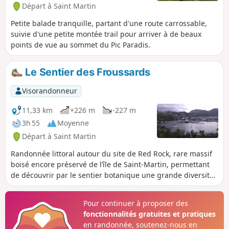
Départ à Saint Martin
Petite balade tranquille, partant d'une route carrossable,
suivie d'une petite montée trail pour arriver à de beaux
points de vue au sommet du Pic Paradis.
Le Sentier des Froussards
Visorandonneur
11,33 km
+226 m
-227 m
3h 55
Moyenne
Départ à Saint Martin
Randonnée littoral autour du site de Red Rock, rare massif
boisé encore préservé de l’île de Saint-Martin, permettant
de découvrir par le sentier botanique une grande diversité
d'espèces végétales et profiter de belles plages.
Pour continuer à proposer des
fonctionnalités gratuites et pratiques
en randonnée, soutenez-nous en