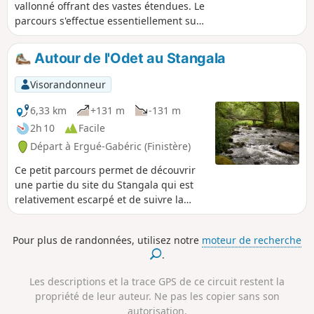
vallonné offrant des vastes étendues. Le
parcours s'effectue essentiellement sur
des petites routes peu fréquentées.
Découverte de panoramas pittoresques
Autour de l'Odet au Stangala
dont le Ménez Hom (330m) qui termine
la Chaîne des Montagnes Noires à
Visorandonneur
l'Ouest.
6,33 km
+131 m
-131 m
2h 10
Facile
Départ à Ergué-Gabéric (Finistère)
Ce petit parcours permet de découvrir
une partie du site du Stangala qui est
relativement escarpé et de suivre la
rivière Odet. Le retour par une petite
route permet d'effectuer une boucle en
Pour plus de randonnées, utilisez notre
moteur de recherche
évitant des portions plus difficiles.
.
Les descriptions et la trace GPS de ce circuit restent la
propriété de leur auteur. Ne pas les copier sans son
autorisation.