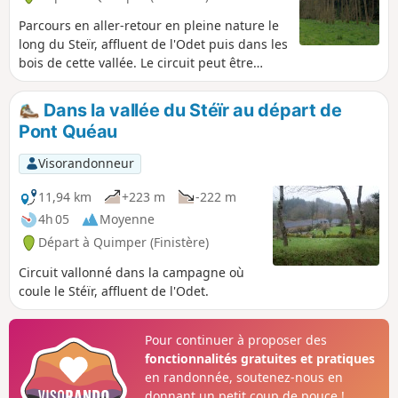
Parcours en aller-retour en pleine nature le
long du Steïr, affluent de l'Odet puis dans les
bois de cette vallée. Le circuit peut être
ponctué par le passage sur deux ponts du
TER reliant Quimper à Landerneau. Sur le
Dans la vallée du Stéïr au départ de
parcours, la Chapelle de Menfouest et la
Pont Quéau
Manoir de Kergadou.
Visorandonneur
11,94 km
+223 m
-222 m
4h 05
Moyenne
Départ à Quimper (Finistère)
Circuit vallonné dans la campagne où
coule le Stéïr, affluent de l'Odet.
Pour continuer à proposer des
fonctionnalités gratuites et pratiques
en randonnée, soutenez-nous en
donnant un petit coup de pouce !