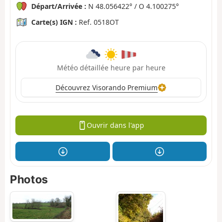
Départ/Arrivée :
N 48.056422° / O 4.100275°
Carte(s) IGN :
Ref. 0518OT
Météo détaillée heure par heure
Découvrez Visorando Premium
Ouvrir dans l'app
Photos