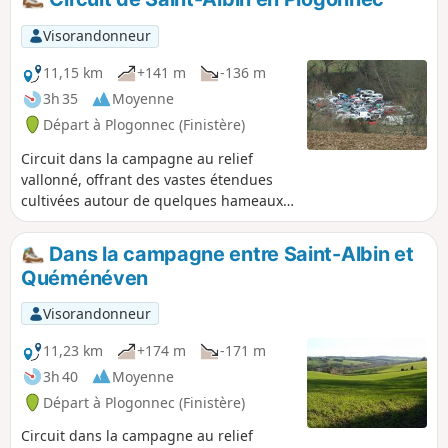
Visorandonneur
11,15 km
+141 m
-136 m
3h 35
Moyenne
Départ à Plogonnec (Finistère)
Circuit dans la campagne au relief
vallonné, offrant des vastes étendues
cultivées autour de quelques hameaux.
Le parcours s'effectue essentiellement
sur des petites routes peu fréquentées.
Dans la campagne entre Saint-Albin et
Découverte de panoramas pittoresques
Quéménéven
au sommet de collines, le tout dominé
par la Montagne du Prieuré de
Visorandonneur
Locronan.
11,23 km
+174 m
-171 m
3h 40
Moyenne
Départ à Plogonnec (Finistère)
Circuit dans la campagne au relief