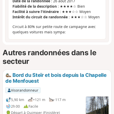
Date de la randonnée
: 26 août 2017
Fiabilité de la description
: ★★★★☆ Bien
Facilité à suivre l'itinéraire
: ★★★☆☆ Moyen
Intérêt du circuit de randonnée
: ★★★☆☆ Moyen
Circuit à 80% sur petite route de campagne avec
quelques voitures mais sympa:
Autres randonnées dans le
secteur
Bord du Steïr et bois depuis la Chapelle
de Menfouest
Visorandonneur
5,90 km
+121 m
-117 m
2h 00
Facile
Départ à Quimper (Finistère)