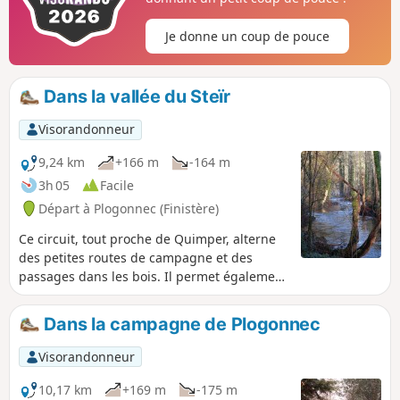
Je donne un coup de pouce
Dans la vallée du Steïr
Visorandonneur
9,24 km
+166 m
-164 m
3h 05
Facile
Départ à Plogonnec (Finistère)
Ce circuit, tout proche de Quimper, alterne
des petites routes de campagne et des
passages dans les bois. Il permet également
de longer la rive droite de la rivière Le Steïr
et de découvrir ce fond de vallée et les
Dans la campagne de Plogonnec
aménagements pour la voie ferrée Quimper-
Brest. Au départ, la petite chapelle Seznec,
Visorandonneur
datant de 1673 avec son calvaire dans
l'enclos.
10,17 km
+169 m
-175 m