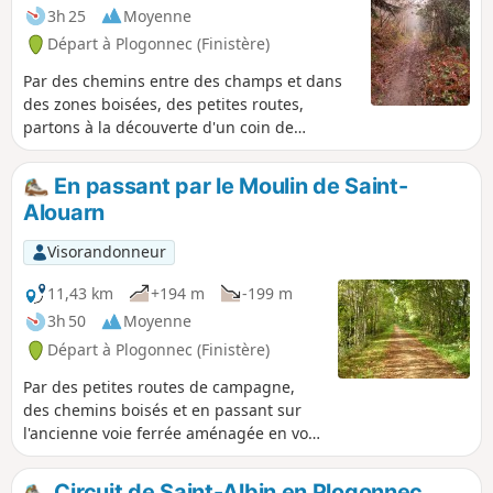
3h 25
Moyenne
Départ à Plogonnec (Finistère)
Par des chemins entre des champs et dans
des zones boisées, des petites routes,
partons à la découverte d'un coin de
campagne avec son patrimoine religieux.
En passant par le Moulin de Saint-
Alouarn
Visorandonneur
11,43 km
+194 m
-199 m
3h 50
Moyenne
Départ à Plogonnec (Finistère)
Par des petites routes de campagne,
des chemins boisés et en passant sur
l'ancienne voie ferrée aménagée en voie
verte, allons voir le vieux moulin féodal
de Saint-Alouarn.
Circuit de Saint-Albin en Plogonnec