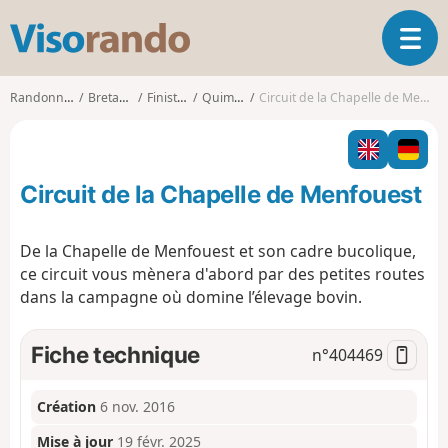
V
O
i
u
s
v
o
Randonnées
Bretagne
Finistère
Quimper
Circuit de la Chapelle de Menfouest
r
r
i
a
r
n
l
d
Circuit de la Chapelle de Menfouest
a
o
n
a
De la Chapelle de Menfouest et son cadre bucolique,
v
ce circuit vous mènera d'abord par des petites routes
i
dans la campagne où domine l’élevage bovin.
g
a
t
Fiche technique
n°
404469
i
o
n
Création
6 nov. 2016
Mise à jour
19 févr. 2025