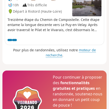
10h
Très difficile
Départ à Riotord (Haute-Loire)
Treizième étape du Chemin de Compostelle. Cette étape
entame la longue descente vers Le Puy-en-Velay. Après
avoir traversé le Pilat et le Vivarais, c’est désormais le
Velay qui vous accompagnera pour les prochaines
étapes. Ce parcours d’un peu plus de 25 km est un éloge
à la nature tant dans l’ambiance que dans les paysages.
Pour plus de randonnées, utilisez notre
moteur de
recherche
.
Pour continuer à proposer
des
fonctionnalités
gratuites et pratiques
en
randonnée, soutenez-nous
en donnant un petit coup
de pouce !