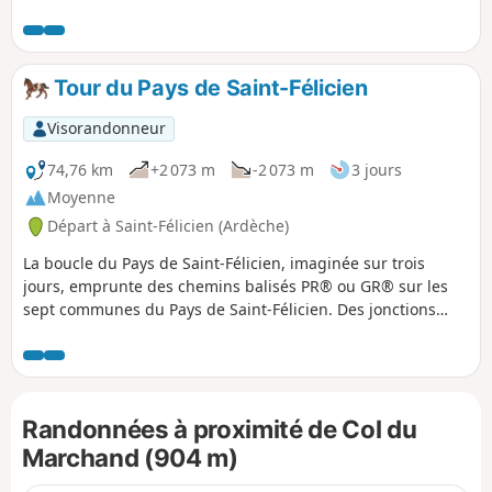
du Pèlerin à Lalouvesc que l'on rejoint en contournant le
Mont Besset par l'Est.
Tour du Pays de Saint-Félicien
Visorandonneur
74,76 km
+2 073 m
-2 073 m
3 jours
Moyenne
Départ à Saint-Félicien (Ardèche)
La boucle du Pays de Saint-Félicien, imaginée sur trois
jours, emprunte des chemins balisés PR® ou GR® sur les
sept communes du Pays de Saint-Félicien. Des jonctions
avec les boucles existantes du Comité départemental de
Tourisme équestre (Mont du Vivarais et Circuit des
Châtaignes) sont possibles pour permettre à des
randonneurs au long cours de rallonger leur périple.
Randonnées à proximité de Col du
Marchand (904 m)