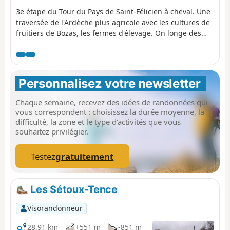
3e étape du Tour du Pays de Saint-Félicien à cheval. Une
traversée de l'Ardèche plus agricole avec les cultures de
fruitiers de Bozas, les fermes d'élevage. On longe des
belles demeures et châteaux : Bozas, le Boze et son mur
d'enceinte, le Château de Corsas et on finit par le
charmant hameau de Montplot.
Personnalisez votre newsletter 
Chaque semaine, recevez des idées de randonnées qui
vous correspondent : choisissez la durée moyenne, la
difficulté, la zone et le type d’activités que vous
souhaitez privilégier.
Testez
gratuitement
Les Sétoux-Tence
Visorandonneur
28,91 km
+551 m
-851 m