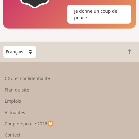
Je donne un coup de
pouce
C
R
h
e
o
t
i
o
s
CGU et confidentialité
u
i
r
s
Plan du site
e
s
n
e
Emplois
h
z
Actualités
a
u
u
n
Coup de pouce 2026
t
p
a
Contact