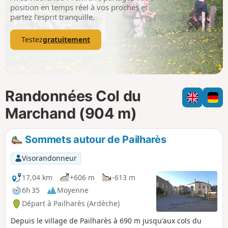
p
position en temps réel à vos proches et
partez l’esprit tranquille.
Testez
gratuitement
Randonnées Col du
Marchand (904 m)
Sommets autour de Pailharès
Visorandonneur
17,04 km
+606 m
-613 m
6h 35
Moyenne
Départ à Pailharès (Ardèche)
Depuis le village de Pailharès à 690 m jusqu'aux cols du