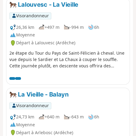
Lalouvesc - La Vieille
Visorandonneur
26,36 km
+497 m
-994 m
6h
Moyenne
Départ à Lalouvesc (Ardèche)
2e étape du Tour du Pays de Saint-Félicien à cheval. Une
vue depuis le Sardier et La Chaux à couper le souffle.
Cette journée plutôt, en descente vous offrira des
panoramas de crêtes, des passages dans des forêts de
hêtres et sapins sans compter de beaux châtaigniers.
La Vieille - Balayn
Visorandonneur
24,73 km
+640 m
-643 m
6h
Moyenne
Départ à Arlebosc (Ardèche)