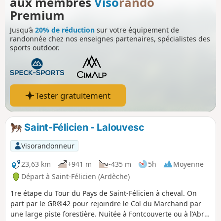
aux membres
Viso
rando
authentique au parcours. C’est une randonnée à la fois
agréable, bien équilibrée et particulièrement remarquable
Premium
pour ses nombreux points de vue.
Jusqu’à
20% de réduction
sur votre équipement de
randonnée chez nos enseignes partenaires, spécialistes des
sports outdoor.
Tester gratuitement
Saint-Félicien - Lalouvesc
Visorandonneur
23,63 km
+941 m
-435 m
5h
Moyenne
Départ à Saint-Félicien (Ardèche)
1re étape du Tour du Pays de Saint-Félicien à cheval. On
part par le GR®42 pour rejoindre le Col du Marchand par
une large piste forestière. Nuitée à Fontcouverte ou à l’Abri