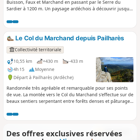
Buisson, Faux et Marchand en passant par le Serre du
Sardier à 1200 m. Un paysage ardéchois à découvrir jusque
aux confins du massif du Mézenc et du Gerbier de Jonc.
Le Col du Marchand depuis Pailharès
Collectivité territoriale
10,55 km
+430 m
-433 m
4h 15
Moyenne
Départ à Pailharès (Ardèche)
Randonnée très agréable et remarquable pour ses points
de vue. La montée vers le Col du Marchand s'effectue sur de
beaux sentiers serpentant entre forêts denses et pâturages
ouverts, offrant une atmosphère paisible et variée. Une fois
arrivé au col, l'itinéraire se poursuit vers le massif du
Sardier, où un superbe panorama s’ouvre sur tout le
territoire environnant. La descente passe par les hameaux
Des offres exclusives réservées
des Bauds et Nectardechois, ajoutant une touche