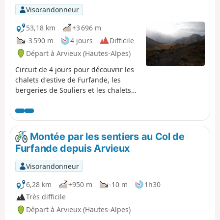
Visorandonneur
53,18 km
+3 696 m
-3 590 m
4 jours
Difficile
Départ à Arvieux (Hautes-Alpes)
Circuit de 4 jours pour découvrir les
chalets d'estive de Furfande, les
bergeries de Souliers et les chalets
de Clapeyto.
Montée par les sentiers au Col de
Furfande depuis Arvieux
Visorandonneur
6,28 km
+950 m
-10 m
1h30
Très difficile
Départ à Arvieux (Hautes-Alpes)