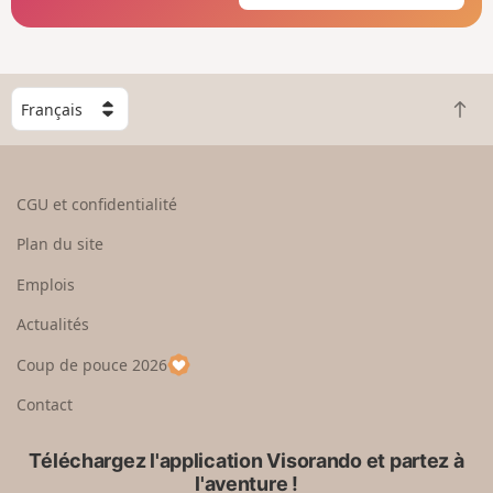
C
R
h
e
o
t
i
o
s
CGU et confidentialité
u
i
r
s
Plan du site
e
s
n
e
Emplois
h
z
Actualités
a
u
u
n
Coup de pouce 2026
t
p
a
Contact
y
s
Téléchargez l'application Visorando et partez à
l'aventure !