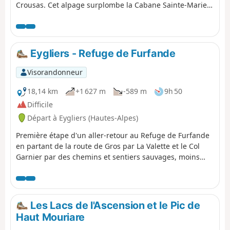
Crousas. Cet alpage surplombe la Cabane Sainte-Marie
où sont, les nuits, parqués les brebis.
Eygliers - Refuge de Furfande
Visorandonneur
18,14 km
+1 627 m
-589 m
9h 50
Difficile
Départ à Eygliers (Hautes-Alpes)
Première étape d'un aller-retour au Refuge de Furfande
en partant de la route de Gros par La Valette et le Col
Garnier par des chemins et sentiers sauvages, moins
utilisés que le GR®. Gîte au refuge qui a été
complètement réhabilité et modernisé. Le retour se fera
par un itinéraire différent et tout aussi intéressant
Les Lacs de l'Ascension et le Pic de
Haut Mouriare