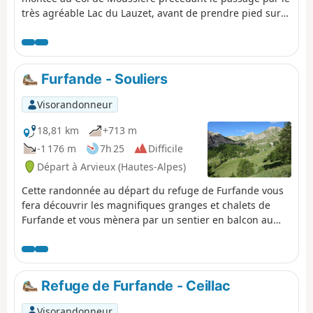
très agréable Lac du Lauzet, avant de prendre pied sur
la longue piste forestière ramenant au parking de
Moussière.
Furfande - Souliers
Visorandonneur
18,81 km
+713 m
-1 176 m
7h 25
Difficile
Départ à Arvieux (Hautes-Alpes)
Cette randonnée au départ du refuge de Furfande vous
fera découvrir les magnifiques granges et chalets de
Furfande et vous mènera par un sentier en balcon au
dessus de la combe du Queyras où serpente le Guil, puis
à Souliers par une montée à partir du lieudit Les
Moullins dans la vallée d'Arvieux.
Refuge de Furfande - Ceillac
Visorandonneur