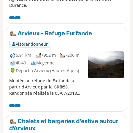
Durance.
Arvieux - Refuge Furfande
Visorandonneur
6,91 km
+952 m
-206 m
4h 40
Moyenne
Départ à Arvieux (Hautes-Alpes)
Montée au refuge de Furfande à
partir d'Arvieux par le GR®58.
Randonnée réalisée le 05/07/2018
dans le cadre d'un circuit.
Chalets et bergeries d'estive autour
d'Arvieux