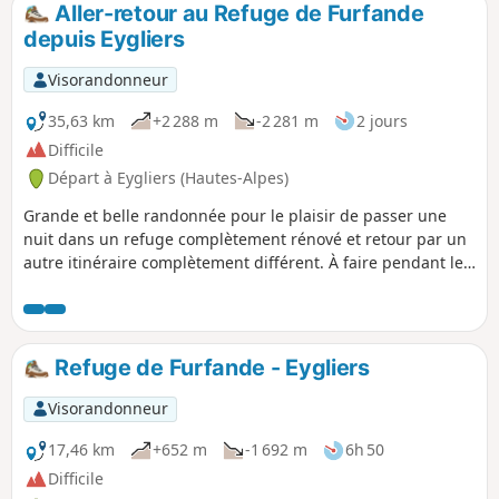
Aller-retour au Refuge de Furfande
p
depuis Eygliers
Visorandonneur
35,63 km
+2 288 m
-2 281 m
2 jours
Difficile
Départ à Eygliers (Hautes-Alpes)
Grande et belle randonnée pour le plaisir de passer une
nuit dans un refuge complètement rénové et retour par un
autre itinéraire complètement différent. À faire pendant les
grandes et belles journées d'été. Réserver par téléphone au
mois d'Août, je pense.
Refuge de Furfande - Eygliers
Visorandonneur
17,46 km
+652 m
-1 692 m
6h 50
Difficile