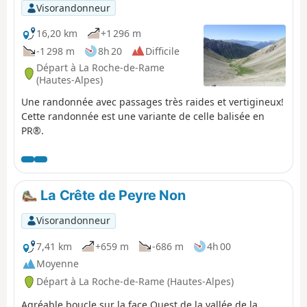
Visorandonneur
16,20 km
+1 296 m
-1 298 m
8h 20
Difficile
Départ à La Roche-de-Rame
(Hautes-Alpes)
Une randonnée avec passages très raides et vertigineux!
Cette randonnée est une variante de celle balisée en
PR®.
La Crête de Peyre Non
Visorandonneur
7,41 km
+659 m
-686 m
4h 00
Moyenne
Départ à La Roche-de-Rame (Hautes-Alpes)
Agréable boucle sur la face Ouest de la vallée de la