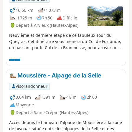
16,66 km
+1 073 m
-1 725 m
7h 50
Difficile
Départ à Arvieux (Hautes-Alpes)
Neuvième et dernière étape de ce fabuleux Tour du
Queyras. Cet itinéraire vous mènera du Col de Furfande,
en passant par le Col de la Bramousse, pour arriver au
village de Ceillac et au gite des Baladins. Le dénivelé
négatif est particulièrement éprouvant, notamment la
descente jusqu'à la Combe du Queyras. Le dénivelé
positif est tout aussi important, mais sans difficulté
Moussière - Alpage de la Selle
technique. La vue du col vous permet d'avoir une
splendide vue sur les Pics de la Font-Sancte.
Visorandonneur
3,04 km
+391 m
-18 m
2h 00
Moyenne
Départ à Saint-Crépin (Hautes-Alpes)
Accès depuis le hameau d'alpage de Moussière à la zone
de bivouac située entre les alpages de la Selle et des