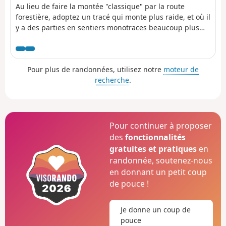
Au lieu de faire la montée "classique" par la route
forestière, adoptez un tracé qui monte plus raide, et où il
y a des parties en sentiers monotraces beaucoup plus
techniques, ce qui vous fera un bon échauffement pour
la descente vers les Granges de Furfande, puis le
Queyron et enfin le retour sur Arvieux. Je n'ai décrit ici
Pour plus de randonnées, utilisez notre
moteur de
que la variante de montée. Pour la descente, vous servir
recherche
.
du topo du Col de Furfande, décrit par morgiou13, à
partir du (2). Vu la difficulté de montée (passages raides
et épingles serrées et raides), ce trajet s'adresse plutôt
aux VTTae.
Pour continuer à proposer
des
fonctionnalités
gratuites et pratiques
en
randonnée, soutenez-nous
en donnant un petit coup
de pouce !
Je donne un coup de
pouce