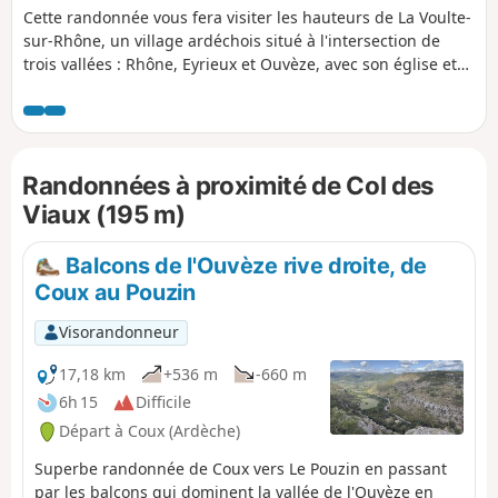
Cette randonnée vous fera visiter les hauteurs de La Voulte-
sur-Rhône, un village ardéchois situé à l'intersection de
trois vallées : Rhône, Eyrieux et Ouvèze, avec son église et
son château perchés. Aucune difficulté sur ce parcours,
phase montante en début et descendante en fin de
promenade. Les crêtes offrent de belles vues notamment
sur les Trois Becs, le Vercors et le Rhône.Le retour se fait
Randonnées à proximité de Col des
essentiellement sur de petites routes goudronnées très peu
fréquentées, ce qui facile la descente mais peu rebuter
Viaux (195 m)
certains randonneurs.
Balcons de l'Ouvèze rive droite, de
Coux au Pouzin
Visorandonneur
17,18 km
+536 m
-660 m
6h 15
Difficile
Départ à Coux (Ardèche)
Superbe randonnée de Coux vers Le Pouzin en passant
par les balcons qui dominent la vallée de l'Ouvèze en