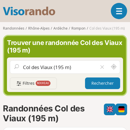
V
O
i
u
s
v
o
Randonnées
Rhône-Alpes
Ardèche
Rompon
Col des Viaux (195 m)
r
r
i
a
Trouver une randonnée Col des Viaux
r
n
(195 m)
l
d
a
o
n
A
V
a
u
i
v
t
d
i
Filtres
Rechercher
NOUVEAU
o
e
g
u
r
a
r
l
t
d
e
i
Randonnées Col des
e
c
o
m
h
Viaux (195 m)
n
o
a
i
m