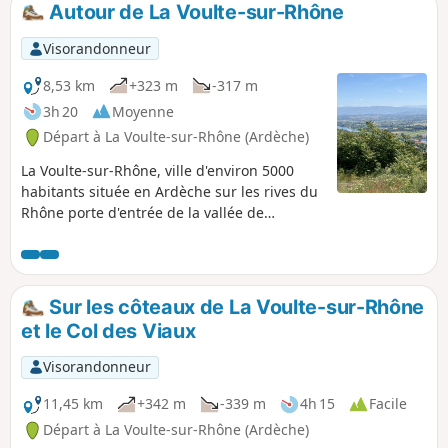
Autour de La Voulte-sur-Rhône
p
Visorandonneur
8,53 km
+323 m
-317 m
3h 20
Moyenne
Départ à La Voulte-sur-Rhône (Ardèche)
La Voulte-sur-Rhône, ville d'environ 5000
habitants située en Ardèche sur les rives du
Rhône porte d'entrée de la vallée de
l'Eyrieux, possède des vestiges classés, le
château, la Chapelle des Princes, la Fontaine
Giroud, le site des fonderies avec 4 hauts
fourneaux.Des biens architecturaux, le
Sur les côteaux de La Voulte-sur-Rhône
premier viaduc ferroviaire en béton
et le Col des Viaux
précontraint construit en France. Le pont
suspendu enjambant le Rhône liaison avec
Visorandonneur
Livron.Ici vous êtes au croisement des voies
douces, la Via Rhôna et la Dolce Via.
11,45 km
+342 m
-339 m
4h 15
Facile
Départ à La Voulte-sur-Rhône (Ardèche)