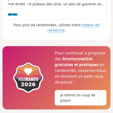
rive droite - le plateau des Gras. un peu de goudron vers
le milieu de la randonnée rien de bien mléchant. (!)
Obligation d'avoir deux véhicules : laisser une voiture à
Le Pouzin pour le retour et aller au cimetière de Coux
Pour plus de randonnées, utilisez notre
moteur de
avec le second véhicule, environ 15 minutes de route.
recherche
.
Pour continuer à proposer
des
fonctionnalités
gratuites et pratiques
en
randonnée, soutenez-nous
en donnant un petit coup
de pouce !
Je donne un coup de
pouce