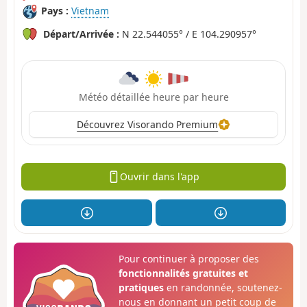
Pays :
Vietnam
Départ/Arrivée :
N 22.544055° / E 104.290957°
Météo détaillée heure par heure
Découvrez Visorando Premium
Ouvrir dans l'app
Pour continuer à proposer des
fonctionnalités gratuites et
pratiques
en randonnée, soutenez-
nous en donnant un petit coup de