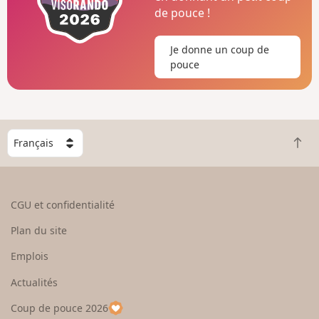
de pouce !
Je donne un coup de
pouce
C
R
h
e
o
t
i
o
s
CGU et confidentialité
u
i
r
s
Plan du site
e
s
n
e
Emplois
h
z
Actualités
a
u
u
n
Coup de pouce 2026
t
p