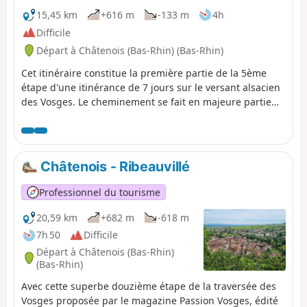
15,45 km
+616 m
-133 m
4h
Difficile
Départ à Châtenois (Bas-Rhin) (Bas-Rhin)
Cet itinéraire constitue la première partie de la 5ème
étape d'une itinérance de 7 jours sur le versant alsacien
des Vosges. Le cheminement se fait en majeure partie
sur des routes forestières en bon état. Le balisage,
excellent, est constitué de plaquettes sur lesquelles
figurent un logo VTT Orange ou Rouge accompagné de
la mention TMV (Traversée du Massif Vosgien).
Châtenois - Ribeauvillé
Professionnel du tourisme
20,59 km
+682 m
-618 m
7h 50
Difficile
Départ à Châtenois (Bas-Rhin)
(Bas-Rhin)
Avec cette superbe douzième étape de la traversée des
Vosges proposée par le magazine Passion Vosges, édité