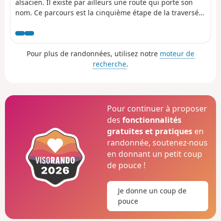
alsacien. Il existe par ailleurs une route qui porte son
nom. Ce parcours est la cinquième étape de la traversée
des vignes et permet de relier Dambach-la-Ville à
Obernai. Les points de vue sont très nombreux voire
même omniprésents en dehors des villages. Ces
Pour plus de randonnées, utilisez notre
moteur de
derniers sont très typiques avec de jolies maisons à
recherche
.
colombages et ont un charme indéniable. Le patrimoine
est lui aussi tout aussi bien représenté.
Pour continuer à proposer
des
fonctionnalités
gratuites et pratiques
en
randonnée, soutenez-nous
en donnant un petit coup
de pouce !
Je donne un coup de
pouce