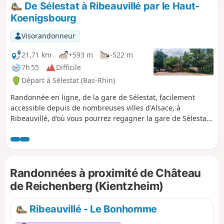
De Sélestat à Ribeauvillé par le Haut-
Koenigsbourg
Visorandonneur
21,71 km
+593 m
-522 m
7h 55
Difficile
Départ à Sélestat (Bas-Rhin)
Randonnée en ligne, de la gare de Sélestat, facilement
accessible depuis de nombreuses villes d'Alsace, à
Ribeauvillé, d’où vous pourrez regagner la gare de Sélestat
par bus. Le trajet vous fera découvrir un magnifique
panorama sur les Vosges, depuis la sortie de Sélestat, avec
le château de Kintzheim et le Haut-Koenigsbourg sur votre
gauche, le village de Châtenois en face de vous, les
Randonnées à proximité de Château
châteaux du Ramstein et de l'Ortenbourg, au-dessus de
Scherwiller, à votre droite. Vous traverserez une partie de
de Reichenberg (Kientzheim)
Châtenois, avant d'attaquer la montée au Château du Haut-
Koenigsbourg, haut-lieu touristique en Alsace. Vous
Ribeauvillé - Le Bonhomme
terminerez enfin votre trajet au milieu des vignes, entre
Bergheim, charmant village fortifié du piémont des Vosges,