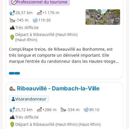
Professionnel du tourisme
et Ribeauvillé, votre destination.
28,57 km
+1 176 m
-745 m
11h 30
Très difficile
Départ à Ribeauvillé (Haut-Rhin)
(Haut-Rhin)
CompL'étape treize, de Ribeauvillé au Bonhomme, est
très longue et comporte un dénivelé important. Elle
marque l'entrée du randonneur dans les Hautes-Vosges
et ses premiers grands sommets : Hirzberg, Brézouard,
via la vallée de Lapoutroie. Avec une ambiance
montagnarde et de superbes vues en perspective.
Ribeauvillé - Dambach-la-Ville
Visorandonneur
25,72 km
+286 m
-334 m
8h 10
Très difficile
Départ à Ribeauvillé (Haut-Rhin) (Haut-Rhin)