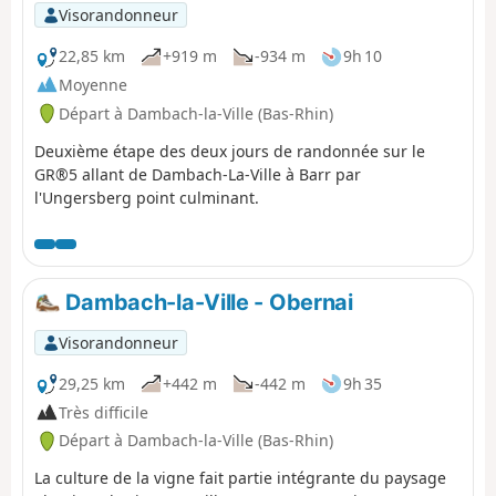
Visorandonneur
22,85 km
+919 m
-934 m
9h 10
Moyenne
Départ à Dambach-la-Ville (Bas-Rhin)
Deuxième étape des deux jours de randonnée sur le
GR®5 allant de Dambach-La-Ville à Barr par
l'Ungersberg point culminant.
Dambach-la-Ville - Obernai
Visorandonneur
29,25 km
+442 m
-442 m
9h 35
Très difficile
Départ à Dambach-la-Ville (Bas-Rhin)
La culture de la vigne fait partie intégrante du paysage