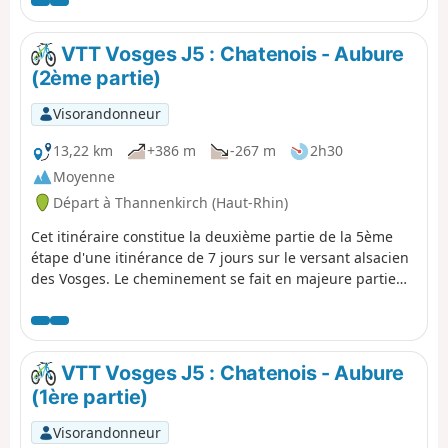
VTT Vosges J5 : Chatenois - Aubure
(2ème partie)
Visorandonneur
13,22 km
+386 m
-267 m
2h30
Moyenne
Départ à Thannenkirch (Haut-Rhin)
Cet itinéraire constitue la deuxième partie de la 5ème
étape d'une itinérance de 7 jours sur le versant alsacien
des Vosges. Le cheminement se fait en majeure partie
sur des routes forestières en bon état. Le balisage,
excellent, est constitué de plaquettes sur lesquelles
figurent un logo VTT Orange ou Rouge accompagné de
la mention TMV (Traversée du Massif Vosgien).
VTT Vosges J5 : Chatenois - Aubure
(1ère partie)
Visorandonneur