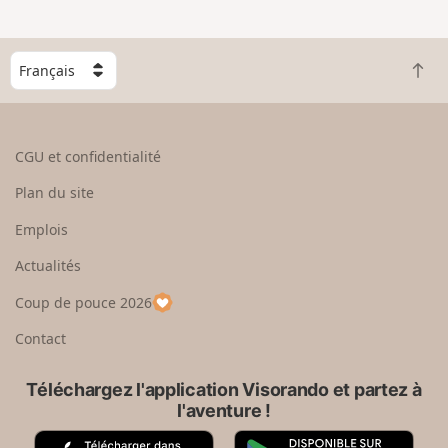
C
R
h
e
o
t
i
o
s
CGU et confidentialité
u
i
r
s
Plan du site
e
s
n
e
Emplois
h
z
Actualités
a
u
u
n
Coup de pouce 2026
t
p
a
Contact
y
s
Téléchargez l'application Visorando et partez à
l'aventure !
A
G