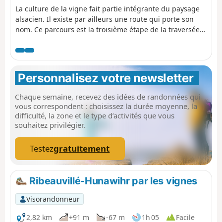
La culture de la vigne fait partie intégrante du paysage
alsacien. Il existe par ailleurs une route qui porte son
nom. Ce parcours est la troisième étape de la traversée
des vignes et permet de relier Ribeauvillé à Dambach-la-
Ville. Les points de vue sont très nombreux voire même
omniprésents en dehors des villages. Ces derniers sont
très typiques avec de jolies maisons à colombages et ont
Personnalisez votre newsletter 
un charme indéniable. Le patrimoine est lui aussi tout
aussi bien représenté.
Chaque semaine, recevez des idées de randonnées qui
vous correspondent : choisissez la durée moyenne, la
difficulté, la zone et le type d’activités que vous
souhaitez privilégier.
Testez
gratuitement
Ribeauvillé-Hunawihr par les vignes
Visorandonneur
2,82 km
+91 m
-67 m
1h 05
Facile