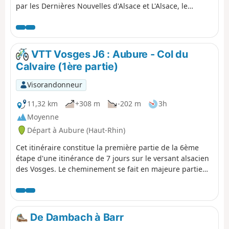
par les Dernières Nouvelles d'Alsace et L'Alsace, le
randonneur enchaine la visite de châteaux, à
commencer par l'emblématique Haut-Koenigsbourg.
Après une belle incursion dans la combe du village
montagnard de Thannenkirch, une ultime remontée
VTT Vosges J6 : Aubure - Col du
permet d'accéder au site escarpé et spectaculaire des
Calvaire (1ère partie)
trois châteaux qui dominent la charmante cité viticole de
Ribeauvillé, terme de ces 20 kilomètres.
Visorandonneur
11,32 km
+308 m
-202 m
3h
Moyenne
Départ à Aubure (Haut-Rhin)
Cet itinéraire constitue la première partie de la 6ème
étape d'une itinérance de 7 jours sur le versant alsacien
des Vosges. Le cheminement se fait en majeure partie
sur des routes forestières en bon état. Le balisage,
excellent, est constitué de plaquettes sur lesquelles
figurent un logo VTT Orange ou Rouge accompagné de
la mention TMV (Traversée du Massif Vosgien).
De Dambach à Barr