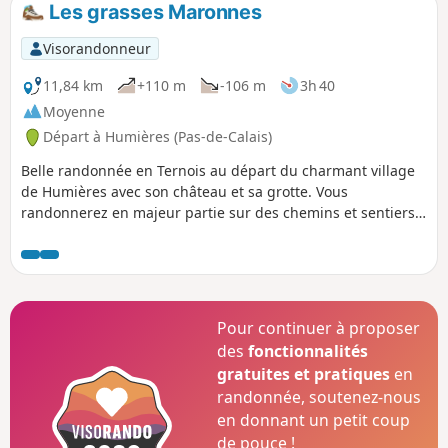
Les grasses Maronnes
p
Visorandonneur
11,84 km
+110 m
-106 m
3h 40
Moyenne
Départ à Humières (Pas-de-Calais)
Belle randonnée en Ternois au départ du charmant village
de Humières avec son château et sa grotte. Vous
randonnerez en majeur partie sur des chemins et sentiers
qui peuvent s'avérer boueux par temps humide mais le
paysage fait vite oublier ce détail.
Pour continuer à proposer
des
fonctionnalités
gratuites et pratiques
en
randonnée, soutenez-nous
en donnant un petit coup
de pouce !