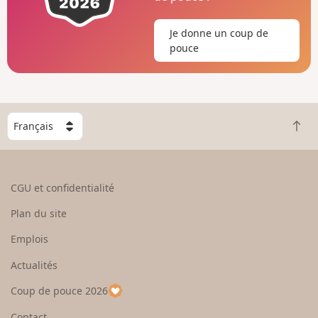
Je donne un coup de
pouce
C
R
h
e
o
t
i
o
s
CGU et confidentialité
u
i
r
s
Plan du site
e
s
n
e
Emplois
h
z
Actualités
a
u
u
n
Coup de pouce 2026
t
p
a
Contact