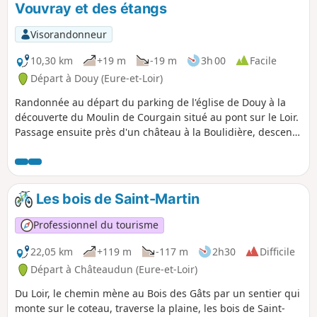
Vouvray et des étangs
Visorandonneur
10,30 km
+19 m
-19 m
3h 00
Facile
Départ à Douy (Eure-et-Loir)
Randonnée au départ du parking de l'église de Douy à la
découverte du Moulin de Courgain situé au pont sur le Loir.
Passage ensuite près d'un château à la Boulidière, descente
sur la route entre les étangs puis sur un chemin vers la
passerelle de Vouvray jusqu'au vieux lavoir et la Chapelle
Saint-Pierre. Le retour s'effectue en partie par le même
itinéraire puis s'en écarte pour contourner les étangs de la
Les bois de Saint-Martin
Basse Plaine où nous pouvons découvrir des foulques ainsi
que des hérons cendrés. La fin de la randonnée conduit à
Professionnel du tourisme
un autre pont sur le Loir puis à proximité du Château du
Prieuré avant de regagner l'église de Douy.
22,05 km
+119 m
-117 m
2h30
Difficile
Départ à Châteaudun (Eure-et-Loir)
Du Loir, le chemin mène au Bois des Gâts par un sentier qui
monte sur le coteau, traverse la plaine, les bois de Saint-