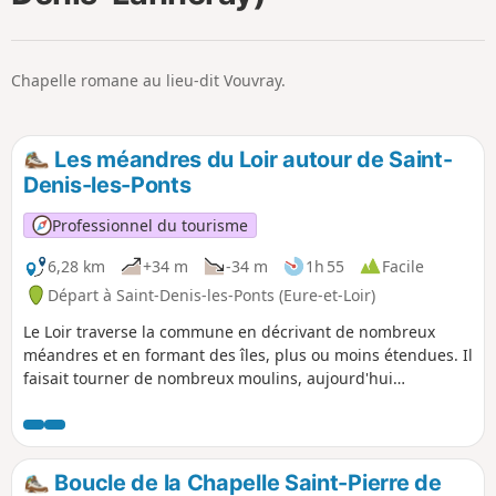
p
Chapelle romane au lieu-dit Vouvray.
Les méandres du Loir autour de Saint-
Denis-les-Ponts
Professionnel du tourisme
6,28 km
+34 m
-34 m
1h 55
Facile
Départ à Saint-Denis-les-Ponts (Eure-et-Loir)
Le Loir traverse la commune en décrivant de nombreux
méandres et en formant des îles, plus ou moins étendues. Il
faisait tourner de nombreux moulins, aujourd'hui
propriétés privées
Boucle de la Chapelle Saint-Pierre de