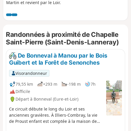
Martin et revient par le Loir.
Randonnées à proximité de Chapelle
Saint-Pierre (Saint-Denis-Lanneray)
De Bonneval à Manou par le Bois
Guibert et la Forêt de Senonches
Visorandonneur
79,55 km
+293 m
-198 m
7h
Difficile
Départ à Bonneval (Eure-et-Loir)
Ce circuit débute le long du Loir et ses
anciennes gravières. À Illiers-Combray, la vie
de Proust enfant est comptée à la maison de
tante Léonie, où il vécu son enfance. Les