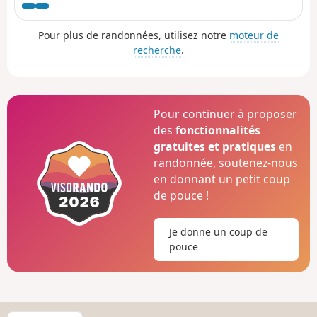
chemins dits Proustiens sont agrémentés de
panneaux d'informations sur la faune et la
Pour plus de randonnées, utilisez notre
moteur de
flore. La partie privée de la Forêt de
recherche
.
Champrond, dans le Parc Naturel Régional du
Perche, impose un détour pour rejoindre la
Forêt Domaniale de Montécot, où il est possible
d'y rencontrer chevreuils et sangliers.
Pour continuer à proposer
des
fonctionnalités
gratuites et pratiques
en
randonnée, soutenez-nous
en donnant un petit coup
de pouce !
Je donne un coup de
pouce