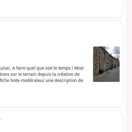
ol élève sa masse ronde au milieu des terres, comme son
ontée vers la cathédrale de Dol achève le périple.
liac. A faire quel que soit le temps ! Mise
ons sur le terrain depuis la création de
odérateur une description de
c