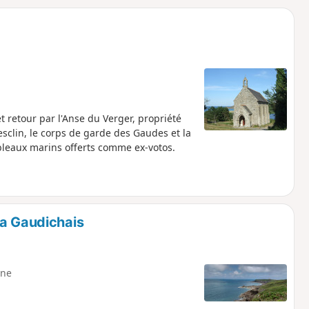
o
a
i
m
p
et retour par l'Anse du Verger, propriété
uesclin, le corps de garde des Gaudes et la
leaux marins offerts comme ex-votos.
La Gaudichais
ne