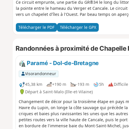
Ce circuit emprunte, une partie du GR®34 le long du littor
la pointe entre le hameau du Verger et Cancale. Le circuit 
vers un chapelet d'îles à l'Ouest. Par beau temps on aperço
Télécharger le PDF
Télécharger le GPX
Randonnées à proximité de Chapelle 
Paramé - Dol-de-Bretagne
Visorandonneur
45,38 km
+190 m
-193 m
5h
Difficile
Départ à Saint-Malo (Ille-et-Vilaine)
Changement de décor pour la troisième étape en pays ma
Havre du Lupin, on longe la côte sauvage qui précède la 
criques et baies plus ravissantes les unes que les autr
petites routes vers la ville haute de Cancale, puis le port
en bordure de l'immense baie du Mont-Saint-Michel, jusq