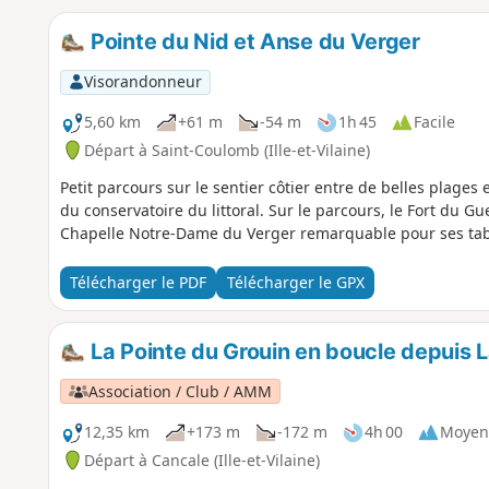
Pointe du Nid et Anse du Verger
Visorandonneur
5,60 km
+61 m
-54 m
1h 45
Facile
Départ à Saint-Coulomb (Ille-et-Vilaine)
Petit parcours sur le sentier côtier entre de belles plages 
du conservatoire du littoral. Sur le parcours, le Fort du G
Chapelle Notre-Dame du Verger remarquable pour ses tab
Télécharger le PDF
Télécharger le GPX
La Pointe du Grouin en boucle depuis 
Association / Club / AMM
12,35 km
+173 m
-172 m
4h 00
Moyen
Départ à Cancale (Ille-et-Vilaine)