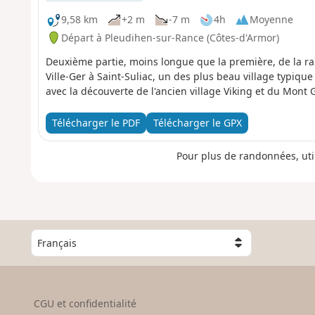
9,58 km
+2 m
-7 m
4h
Moyenne
Départ à Pleudihen-sur-Rance (Côtes-d'Armor)
Deuxième partie, moins longue que la première, de la r
Ville-Ger à Saint-Suliac, un des plus beau village typiq
avec la découverte de l'ancien village Viking et du Mon
Télécharger le PDF
Télécharger le GPX
Pour plus de randonnées, uti
C
h
o
i
s
CGU et confidentialité
i