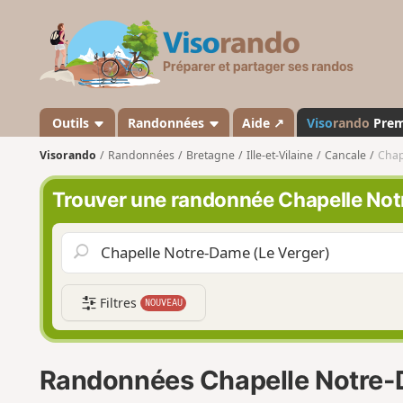
V
i
s
o
r
a
Outils
Randonnées
Aide ↗
Viso
rando
Pre
n
Visorando
Randonnées
Bretagne
Ille-et-Vilaine
Cancale
Chap
d
o
Trouver une randonnée Chapelle Not
Filtres
NOUVEAU
Randonnées Chapelle Notre-