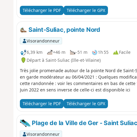
Dol. Seul écueil au milieu de cette platitude, le Mont D
pointu cousin normand le fait au milieu de la mer. La rem
Télécharger le PDF
Télécharger le GPX
Saint-Suliac, pointe Nord
Visorandonneur
6,39 km
+46 m
-51 m
1h 55
Facile
Départ à Saint-Suliac (Ille-et-Vilaine)
Très jolie promenade autour de la pointe Nord de Saint-Su
en garde modérateur au 06/04/2021 : Quelques modificati
cette randonnée : voir les commentaires en bas de cette fiche Note m
Juin 2022 en sens inverse de celle-ci est disponible ici
Télécharger le PDF
Télécharger le GPX
Plage de la Ville de Ger - Saint Sulia
Visorandonneur