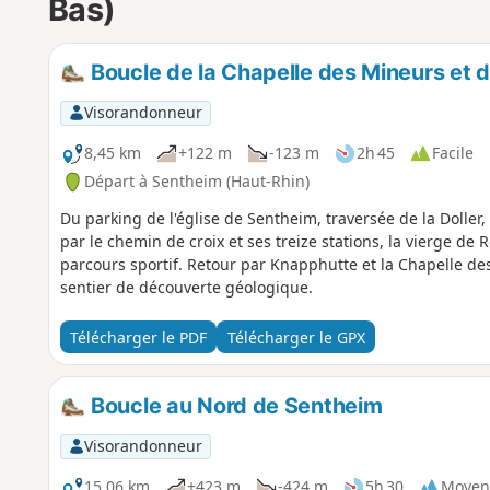
Bas)
Boucle de la Chapelle des Mineurs et 
Visorandonneur
8,45 km
+122 m
-123 m
2h 45
Facile
Départ à Sentheim (Haut-Rhin)
Du parking de l'église de Sentheim, traversée de la Doller,
par le chemin de croix et ses treize stations, la vierge de R
parcours sportif. Retour par Knapphutte et la Chapelle d
sentier de découverte géologique.
Télécharger le PDF
Télécharger le GPX
Boucle au Nord de Sentheim
Visorandonneur
15,06 km
+423 m
-424 m
5h 30
Moyen