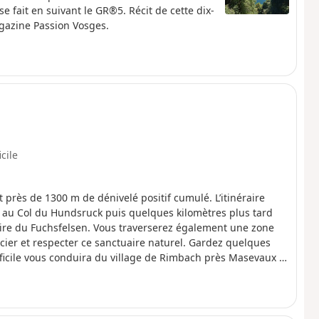
 se fait en suivant le GR®5. Récit de cette dix-
agazine Passion Vosges.
icile
et près de 1300 m de dénivelé positif cumulé. L’itinéraire
 au Col du Hundsruck puis quelques kilomètres plus tard
oire du Fuchsfelsen. Vous traverserez également une zone
ier et respecter ce sanctuaire naturel. Gardez quelques
ifficile vous conduira du village de Rimbach près Masevaux à
Vous profiterez depuis ce lieu d’un magnifique point de vue