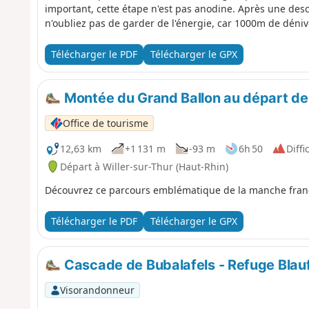
important, cette étape n'est pas anodine. Après une des
n'oubliez pas de garder de l'énergie, car 1000m de dénivel
Vosges”.
Télécharger le PDF
Télécharger le GPX
Montée du Grand Ballon au départ de 
Office de tourisme
12,63 km
+1 131 m
-93 m
6h 50
Diffic
Départ à Willer-sur-Thur (Haut-Rhin)
Découvrez ce parcours emblématique de la manche fran
Télécharger le PDF
Télécharger le GPX
Cascade de Bubalafels - Refuge Blauf
Visorandonneur