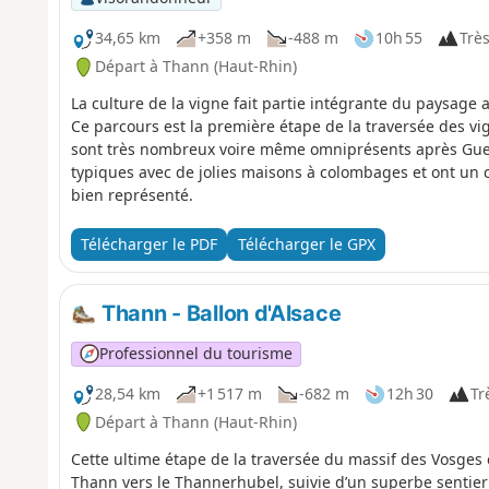
34,65 km
+358 m
-488 m
10h 55
Très
Départ à Thann (Haut-Rhin)
La culture de la vigne fait partie intégrante du paysage a
Ce parcours est la première étape de la traversée des vi
sont très nombreux voire même omniprésents après Guebw
typiques avec de jolies maisons à colombages et ont un c
bien représenté.
Télécharger le PDF
Télécharger le GPX
Thann - Ballon d'Alsace
Professionnel du tourisme
28,54 km
+1 517 m
-682 m
12h 30
Trè
Départ à Thann (Haut-Rhin)
Cette ultime étape de la traversée du massif des Vosge
Thann vers le Thannerhubel, suivie d’un superbe sentier