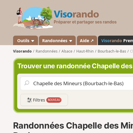
V
i
s
o
r
a
Outils
Randonnées
Aide ↗
Viso
rando
Pre
n
Visorando
Randonnées
Alsace
Haut-Rhin
Bourbach-le-Bas
C
d
o
Trouver une randonnée Chapelle des
Filtres
NOUVEAU
Randonnées Chapelle des Mi