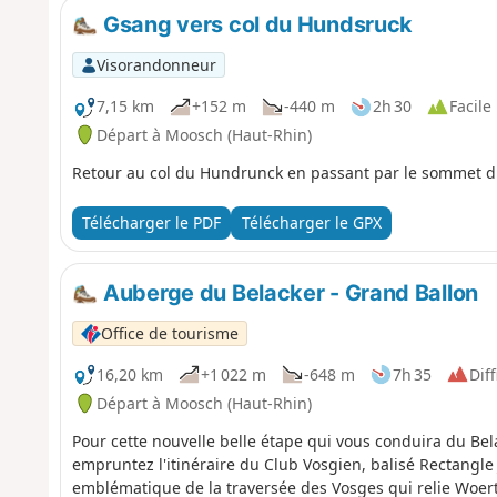
Gsang vers col du Hundsruck
Visorandonneur
7,15 km
+152 m
-440 m
2h 30
Facile
Départ à Moosch (Haut-Rhin)
Retour au col du Hundrunck en passant par le sommet d
Télécharger le PDF
Télécharger le GPX
Auberge du Belacker - Grand Ballon
Office de tourisme
16,20 km
+1 022 m
-648 m
7h 35
Diff
Départ à Moosch (Haut-Rhin)
Pour cette nouvelle belle étape qui vous conduira du Be
empruntez l'itinéraire du Club Vosgien, balisé Rectangle
emblématique de la traversée des Vosges qui relie Woert