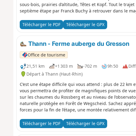
sous-bois, prairies d’altitude, Têtes et Kopf. Tout le trajet
septième étape par Franck Buchy à retrouver dans le m
Télécharger le PDF
Télécharger le GPX
Thann - Ferme auberge du Gresson
Office de tourisme
21,51 km
+1 303 m
-702 m
9h 50
Diff
Départ à Thann (Haut-Rhin)
C’est une étape difficile qui vous attend : plus de 22 km 
vous permettra de profiter de magnifiques points de vue
sur les chaumes du Rossberg et au niveau de l’observat
naturelle protégée en Forêt de Wegscheid. Sachez appréc
forces pour la fin de l’étape, une montée relativement d
la ferme-auberge du Gresson, point d’arrivée de l’étape. 
sur les montagnes et prairies aux alentours.
Télécharger le PDF
Télécharger le GPX