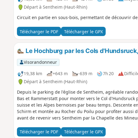
Départ à Sentheim (Haut-Rhin)
Circuit en partie en sous-bois, permettant de découvrir 
Télécharger le PDF
Télécharger le GPX
Le Hochburg par les Cols d'Hundsruck, 
Visorandonneur
19,38 km
+643 m
-639 m
7h 20
Difficil
Départ à Sentheim (Haut-Rhin)
Depuis le parking de l'église de Sentheim, agréable rand
Bas et Rammerstatt pour monter vers le Col d'Hundsruck par
suisse et les Alpes bernoises par beau temps. Descente en
Schirm et montée au Rocher du Poilu pour profiter aussi 
avant de revenir vers Sentheim par la Chapelle des Mineu
Télécharger le PDF
Télécharger le GPX