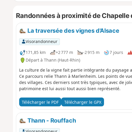
Randonnées à proximité de Chapelle
La traversée des vignes d'Alsace
Visorandonneur
171,85 km
+2 777 m
-2 915 m
7 jours
Départ à Thann (Haut-Rhin)
La culture de la vigne fait partie intégrante du paysage a
Ce parcours relie Thann à Marlenheim. Les points de v
des villages. Ces derniers sont très typiques, avec de j
patrimoine est lui aussi tout aussi bien représenté.
Télécharger le PDF
Télécharger le GPX
Thann - Rouffach
Visorandonneur