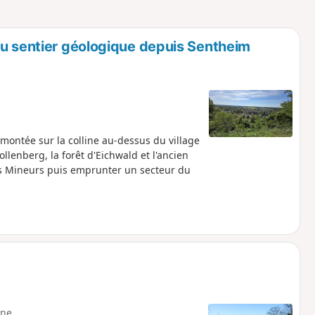
o
a
i
m
p
du sentier géologique depuis Sentheim
 montée sur la colline au-dessus du village
ollenberg, la forêt d'Eichwald et l'ancien
es Mineurs puis emprunter un secteur du
ne