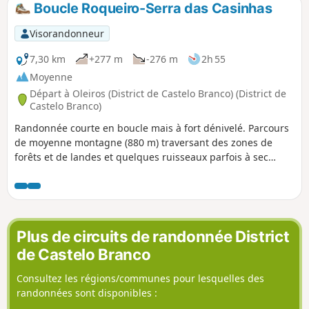
Boucle Roqueiro-Serra das Casinhas
p
Visorandonneur
7,30 km
+277 m
-276 m
2h 55
Moyenne
Départ à Oleiros (District de Castelo Branco) (District de
Castelo Branco)
Randonnée courte en boucle mais à fort dénivelé. Parcours
de moyenne montagne (880 m) traversant des zones de
forêts et de landes et quelques ruisseaux parfois à sec
selon la saison. Vues sur les villages de Roqueiro,
Ameixoeira et Estreito notamment à partir des hauteurs de
la Serra das Casinhas.
Plus de circuits de randonnée District
de Castelo Branco
Consultez les régions/communes pour lesquelles des
randonnées sont disponibles :