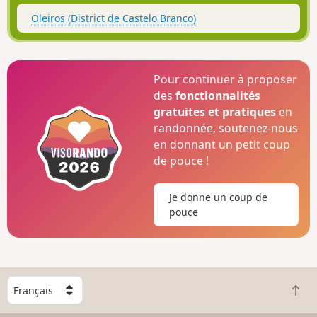
Oleiros (District de Castelo Branco)
Pour continuer à proposer
des
fonctionnalités
gratuites et pratiques
en
randonnée, soutenez-nous
en donnant un petit coup
de pouce !
Je donne un coup de
pouce
C
R
h
e
o