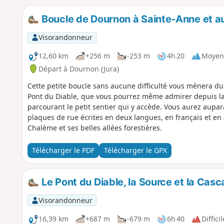
Boucle de Dournon à Sainte-Anne et au
Visorandonneur
12,60 km
+256 m
-253 m
4h 20
Moyen
Départ à Dournon (Jura)
Cette petite boucle sans aucune difficulté vous mènera du
Pont du Diable, que vous pourrez même admirer depuis la
parcourant le petit sentier qui y accède. Vous aurez aupara
plaques de rue écrites en deux langues, en français et en arp
Chalème et ses belles allées forestières.
Télécharger le PDF
Télécharger le GPX
Le Pont du Diable, la Source et la Casc
Visorandonneur
16,39 km
+687 m
-679 m
6h 40
Difficil