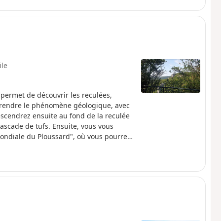
 culminant de cette étape. Vous descendez
s, avec quelques ouvertures paysagères sur
bs.
ile
permet de découvrir les reculées,
prendre le phénomène géologique, avec
escendrez ensuite au fond de la reculée
cascade de tufs. Ensuite, vous vous
 Mondiale du Ploussard", où vous pourrez
toire Saint-Léger et ses belles fontaines.