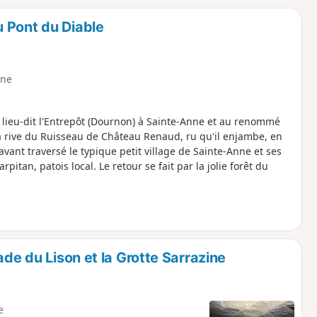
o
a
 Pont du Diable
i
m
p
ne
 lieu-dit l'Entrepôt (Dournon) à Sainte-Anne et au renommé
 rive du Ruisseau de Château Renaud, ru qu'il enjambe, en
vant traversé le typique petit village de Sainte-Anne et ses
itan, patois local. Le retour se fait par la jolie forêt du
ade du Lison et la Grotte Sarrazine
e