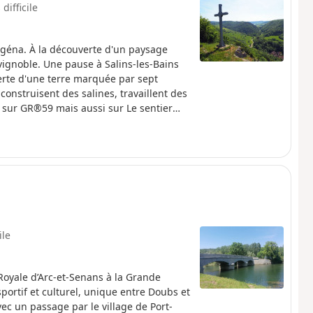
 difficile
igéna. À la découverte d'un paysage
et vignoble. Une pause à Salins-les-Bains
erte d'une terre marquée par sept
 construisent des salines, travaillent des
z sur GR®59 mais aussi sur Le sentier
rique du saumoduc, double conduite de
 recevoir la saumure extraite depuis la
sées au patrimoine mondial de l'UNESCO.
u vous pourrez croquer la pomme des
ile
Royale d’Arc-et-Senans à la Grande
portif et culturel, unique entre Doubs et
vec un passage par le village de Port-