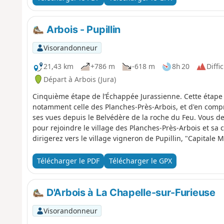
parcours forestier vous conduit au Signal (467 m), point
ensuite par de beaux chemins forestiers assez vallonné
l'immense forêt domaniale voisine, vers la vallée du Dou
Arbois - Pupillin
Visorandonneur
21,43 km
+786 m
-618 m
8h 20
Diffic
Départ à Arbois (Jura)
Cinquième étape de l’Échappée Jurassienne. Cette étape 
notamment celle des Planches-Près-Arbois, et d'en com
ses vues depuis le Belvédère de la roche du Feu. Vous d
pour rejoindre le village des Planches-Près-Arbois et sa 
dirigerez vers le village vigneron de Pupillin, "Capitale
explorer son belvédère, son église du XIXe siècle, son ora
Télécharger le PDF
Télécharger le GPX
D'Arbois à La Chapelle-sur-Furieuse
Visorandonneur