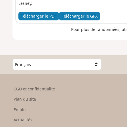
Lesney.
Télécharger le PDF
Télécharger le GPX
Pour plus de randonnées, uti
C
h
o
i
s
CGU et confidentialité
i
s
Plan du site
s
e
Emplois
z
Actualités
u
n