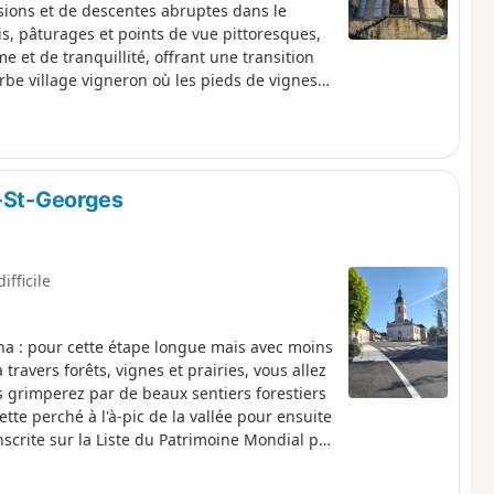
ions et de descentes abruptes dans le
is, pâturages et points de vue pittoresques,
 et de tranquillité, offrant une transition
rbe village vigneron où les pieds de vignes
es vous mèneront à Arbois, la capitale des
ujours ouverte aux visites. Cette ville haute
u Jura et de bonnes adresses pour les
s-St-Georges
ifficile
na : pour cette étape longue mais avec moins
ravers forêts, vignes et prairies, vous allez
s grimperez par de beaux sentiers forestiers
tte perché à l'à-pic de la vallée pour ensuite
Inscrite sur la Liste du Patrimoine Mondial par
est une ancienne manufacture destinée à la
s XV, entre 1775 et 1779. S'en suit ensuite un