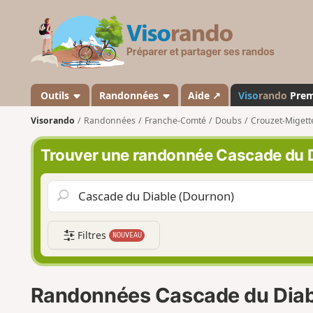
V
i
s
o
r
a
Outils
Randonnées
Aide ↗
Viso
rando
Pre
n
Visorando
Randonnées
Franche-Comté
Doubs
Crouzet-Migett
d
o
Trouver une randonnée Cascade du D
Filtres
NOUVEAU
Randonnées Cascade du Diab