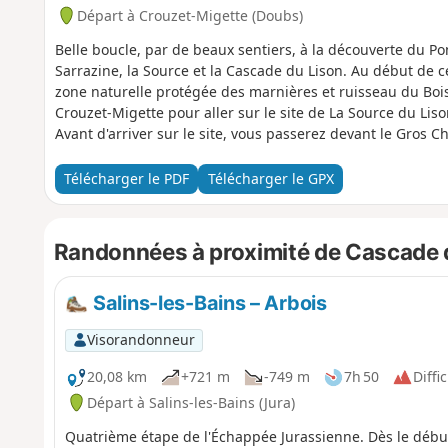
Départ à Crouzet-Migette (Doubs)
Belle boucle, par de beaux sentiers, à la découverte du Pon
Sarrazine, la Source et la Cascade du Lison. Au début de c
zone naturelle protégée des marnières et ruisseau du Boi
Crouzet-Migette pour aller sur le site de La Source du Li
Avant d'arriver sur le site, vous passerez devant le Gros
5,5 m, grandiose. Arrivé sur le site : un aller-retour au C
la Source est interdit) puis pause à la Cascade du Lison, et
Télécharger le PDF
Télécharger le GPX
(lampe frontale nécessaire). Puis retour en longeant le Lis
montée pour rejoindre Crouzet-Migette.
Randonnées à proximité de Cascade 
Salins-les-Bains – Arbois
Visorandonneur
20,08 km
+721 m
-749 m
7h 50
Diffic
Départ à Salins-les-Bains (Jura)
Quatrième étape de l'Échappée Jurassienne. Dès le début