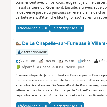
commencent avec un parcours exigeant, jalonné d’ascens
massif calcaire du Revermont. Ensuite, à travers sous-bo
la deuxième partie du parcours se révèle pleine de charme
parfaite avant d’atteindre Montigny-les-Arsures, un supe
font leur apparition. Quelques kilomètres supplémentair
Vins du Jura. Louis Pasteur y avait sa maison familiale, to
Télécharger le PDF
Télécharger le GPX
en couleur regorge de caveaux de dégustation de Vins d
amateurs de gastronomie.
De La Chapelle-sur-Furieuse à Villar
Visorandonneur
27,40 km
+368 m
-393 m
8h 55
Très d
Départ à La Chapelle-sur-Furieuse (Jura)
Sixième étape du Jura au Haut de France par la Francigé
de dénivelé vous démarrez de la chapelle-sur-Furieuse, à t
atteindre Port-Lesney. Du Vieux-Pont de Port-Lesney, vou
sillonnant les buis vers l'Ermitage de Notre-Dame-de-Lore
rejoindre le village d'Arc et Senans et sa Salines Royale 
l’UNESCO depuis 1982, la Saline royale d’Arc-et-Senans 
production de sel, construite sous l’impulsion du roi Loui
Télécharger le PDF
Télécharger le GPX