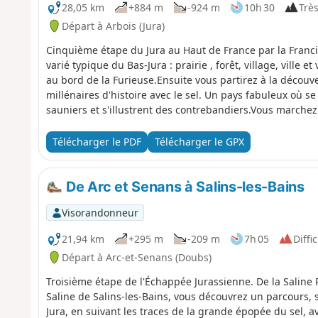
28,05 km
+884 m
-924 m
10h 30
Très
Départ à Arbois (Jura)
Cinquième étape du Jura au Haut de France par la Franc
varié typique du Bas-Jura : prairie , forêt, village, ville 
au bord de la Furieuse.Ensuite vous partirez à la découv
millénaires d'histoire avec le sel. Un pays fabuleux où se
sauniers et s'illustrent des contrebandiers.Vous marche
des Gabelous qui suit approximativement le tracé histo
bois qui permettait à la Saline Royale d'Arc et Senans de
Télécharger le PDF
Télécharger le GPX
Saline de Salins les Bains, aujourd'hui toutes deux clas
Pour cette étape, vous arrêtez à la Chapelle Furieuse o
vergers des alentours appelée « la belle fille de Salins ».
De Arc et Senans à Salins-les-Bains
Visorandonneur
21,94 km
+295 m
-209 m
7h 05
Diffic
Départ à Arc-et-Senans (Doubs)
Troisième étape de l'Échappée Jurassienne. De la Saline 
Saline de Salins-les-Bains, vous découvrez un parcours, s
Jura, en suivant les traces de la grande épopée du sel, a