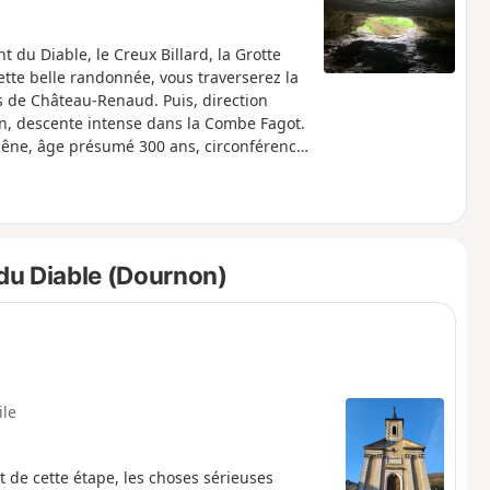
t du Diable, le Creux Billard, la Grotte
ette belle randonnée, vous traverserez la
s de Château-Renaud. Puis, direction
son, descente intense dans la Combe Fagot.
 Chêne, âge présumé 300 ans, circonférence
reux Billard (malheureusement le sentier de
 un aller-retour à la Grotte Sarrazine
on, bel instant de repos avant une forte
du Diable (Dournon)
ile
 de cette étape, les choses sérieuses