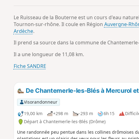
Le Ruisseau de la Bouterne est un cours d'eau nature
Tournon-sur-rhône. Il coule en Région
Auvergne-Rhô
Ardèche
.
Il prend sa source dans la commune de Chantemerle-l
Il a une longueur de 11,08 km.
Fiche SANDRE
De Chantemerle-les-Blés à Mercurol e
Visorandonneur
19,00 km
+298 m
-293 m
6h 15
Difficil
Départ à Chantemerle-les-Blés (Drôme)
Une randonnée peu pentue dans les collines drômoises da
plantations est un plaisir des yeux pour les fleurs au print