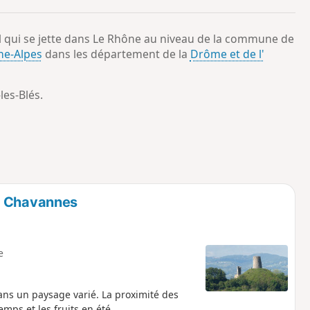
o
a
i
m
l qui se jette dans Le Rhône au niveau de la commune de
p
ne-Alpes
dans les département de la
Drôme et de l'
es-Blés.
t Chavannes
e
ns un paysage varié. La proximité des
emps et les fruits en été.