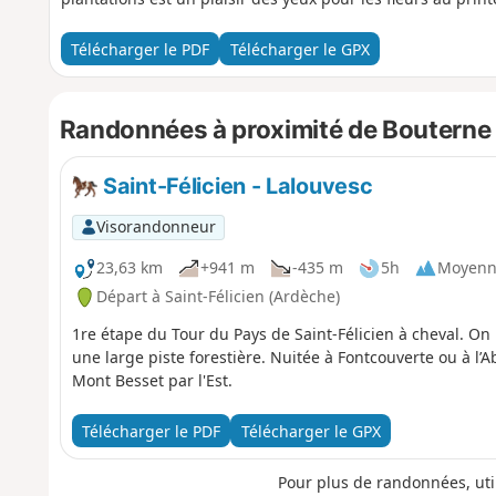
Télécharger le PDF
Télécharger le GPX
Randonnées à proximité de Bouterne 
Saint-Félicien - Lalouvesc
Visorandonneur
23,63 km
+941 m
-435 m
5h
Moyenn
Départ à Saint-Félicien (Ardèche)
1re étape du Tour du Pays de Saint-Félicien à cheval. O
une large piste forestière. Nuitée à Fontcouverte ou à l’A
Mont Besset par l'Est.
Télécharger le PDF
Télécharger le GPX
Pour plus de randonnées, uti