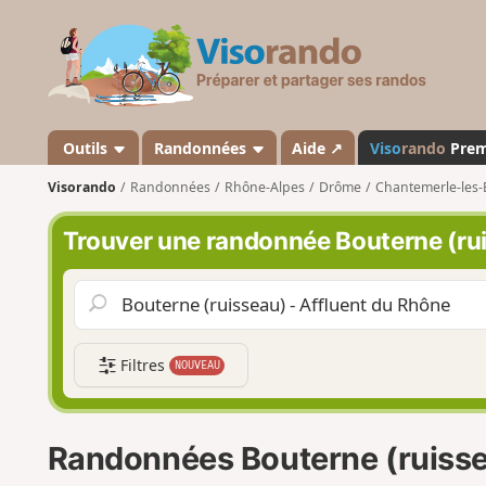
V
i
s
o
r
a
Outils
Randonnées
Aide ↗
Viso
rando
Pre
n
Visorando
Randonnées
Rhône-Alpes
Drôme
Chantemerle-les-
d
o
Trouver une randonnée Bouterne (rui
Filtres
NOUVEAU
Randonnées Bouterne (ruisse