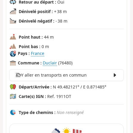
Retour au départ :
Oui
Dénivelé positif :
+ 38 m
Dénivelé négatif :
- 38 m
Point haut :
44 m
Point bas :
0 m
Pays :
France
Commune :
Duclair
(76480)
Y aller en transports en commun
Départ/Arrivée :
N 49.482121° / E 0.871485°
Carte(s) IGN :
Ref. 1911OT
Type de chemins :
Non renseigné