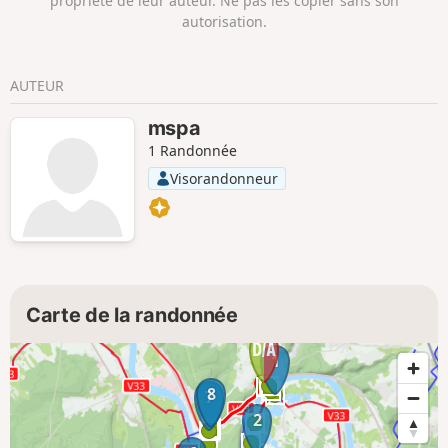
propriété de leur auteur. Ne pas les copier sans son
autorisation.
AUTEUR
mspa
1 Randonnée
Visorandonneur
Carte de la randonnée
1
8
7
2