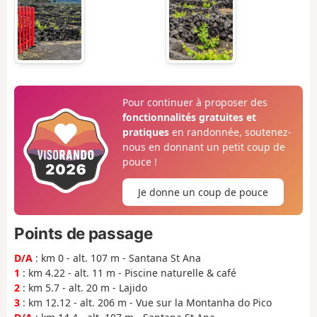
Pour continuer à proposer des
fonctionnalités gratuites et
pratiques
en randonnée, soutenez-
nous en donnant un petit coup de
pouce !
Je donne un coup de pouce
Points de passage
D/A
: km 0 - alt. 107 m - Santana St Ana
1
: km 4.22 - alt. 11 m - Piscine naturelle & café
2
: km 5.7 - alt. 20 m - Lajido
3
: km 12.12 - alt. 206 m - Vue sur la Montanha do Pico