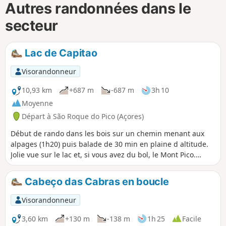
Autres randonnées dans le
secteur
Lac de Capitao
Visorandonneur
10,93 km
+687 m
-687 m
3h 10
Moyenne
Départ à São Roque do Pico (Açores)
Début de rando dans les bois sur un chemin menant aux
alpages (1h20) puis balade de 30 min en plaine d altitude.
Jolie vue sur le lac et, si vous avez du bol, le Mont Pico.
Niveau facile pour une rando (mais ce n est pas une
balade). Evidemment, retour possible par le même chemin
Cabeço das Cabras en boucle
mais ca peut être glissouille par moment.
Visorandonneur
3,60 km
+130 m
-138 m
1h 25
Facile