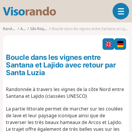
V
O
i
u
s
v
o
Randonnées
Açores
São Roque do Pico
Boucle dans les vignes entre Santana et Lajido avec retour par Santa Luzia
r
r
i
a
r
n
l
d
Boucle dans les vignes entre
a
o
n
Santana et Lajido avec retour par
a
Santa Luzia
v
i
g
Randonnée à travers les vignes de la côte Nord entre
a
Santana et Lajido (classées UNESCO)
t
i
La partie littorale permet de marcher sur les coulées
o
de lave et leur paysage iconique ainsi que de
n
traverser les très beaux hameaux de Arcos et Lajido.
Le trajet offre également de très belles vues sur les