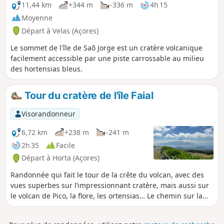
prendre un bain dans les piscines naturelles en bord de
11,44 km
+344 m
-336 m
4h 15
mer à Velas.
Moyenne
Départ à Velas (Açores)
Le sommet de l'île de Saõ Jorge est un cratère volcanique
facilement accessible par une piste carrossable au milieu
des hortensias bleus.
Tour du cratère de l'île Faial
Visorandonneur
6,72 km
+238 m
-241 m
2h 35
Facile
Départ à Horta (Açores)
Randonnée qui fait le tour de la crête du volcan, avec des
vues superbes sur l’impressionnant cratère, mais aussi sur
le volcan de Pico, la flore, les ortensias… Le chemin sur la
crête est parfois très étroit, deux personnes ne pouvant se
croiser.