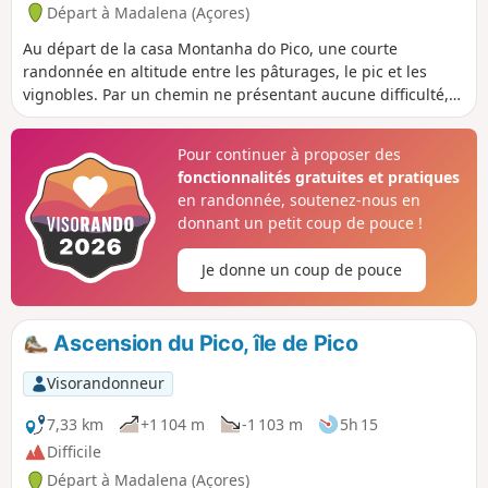
Départ à Madalena (Açores)
Au départ de la casa Montanha do Pico, une courte
randonnée en altitude entre les pâturages, le pic et les
vignobles. Par un chemin ne présentant aucune difficulté,
on se promène dans la partie haute des pâturages avec une
vue extraordinaire sur Madalena, ses environs et l’ile de
Pour continuer à proposer des
Faial et sa caldeira.
fonctionnalités gratuites et pratiques
en randonnée, soutenez-nous en
donnant un petit coup de pouce !
Je donne un coup de pouce
Ascension du Pico, île de Pico
Visorandonneur
7,33 km
+1 104 m
-1 103 m
5h 15
Difficile
Départ à Madalena (Açores)