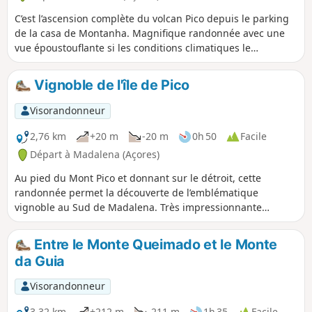
C’est l’ascension complète du volcan Pico depuis le parking
de la casa de Montanha. Magnifique randonnée avec une
vue époustouflante si les conditions climatiques le
permettent. Points d'attention :- bien suivre les traces dans
les cailloux pour repérer les passages les plus empruntées
Vignoble de l'île de Pico
au milieu des pierres et ne pas chercher nécessairement à
relier chacune des 51 bornes en bois qui balisent le circuit
Visorandonneur
.- attention a la redescente plus éprouvante que la montée :
dans les pierres, les coulées de lave, pas de vrai sentier
2,76 km
+20 m
-20 m
0h 50
Facile
aménagé.- l’ascension du Piquinjo est assez
Départ à Madalena (Açores)
impressionnante, le sentier est étroit et pentu, se fait en
Au pied du Mont Pico et donnant sur le détroit, cette
s’aidant des mains, mais c'est le prix à payer pour atteindre
randonnée permet la découverte de l’emblématique
le point le plus haut du Portugal à 2351m
vignoble au Sud de Madalena. Très impressionnante
culture de la vigne dans de petites parcelles, cloisonnées
par des murs en lave, face a l’ile de Faial.
Entre le Monte Queimado et le Monte
da Guia
Visorandonneur
3,32 km
+212 m
-211 m
1h 35
Facile