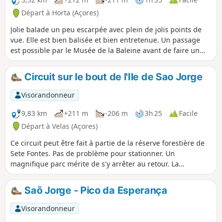
Départ à Horta (Açores)
Jolie balade un peu escarpée avec plein de jolis points de
vue. Elle est bien balisée et bien entretenue. Un passage
est possible par le Musée de la Baleine avant de faire un
petit plouf en fin de rando dans une jolie baie.
Circuit sur le bout de l'Ile de Sao Jorge
Visorandonneur
9,83 km
+211 m
-206 m
3h 25
Facile
Départ à Velas (Açores)
Ce circuit peut être fait à partie de la réserve forestière de
Sete Fontes. Pas de problème pour stationner. Un
magnifique parc mérite de s'y arrêter au retour. La
randonnée se fait sur une piste forestière, que certains
empruntent en voiture, hélas, et qui mène au phare. Au
Saõ Jorge - Pico da Esperança
bout, l'accès au phare ne donne rien, par contre, juste
avant, une vigie permet la vue sur le Pico et ... les baleines.
Visorandonneur
La randonnée peut se faire en matinée, cela permet de