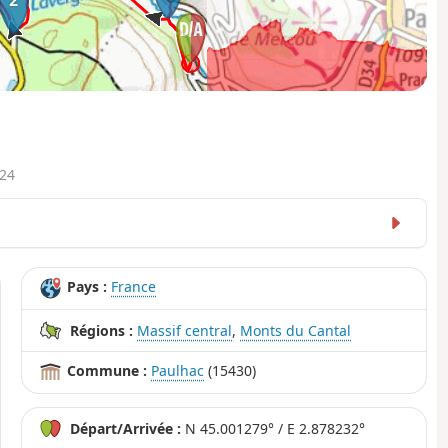
3km
9km
13km
024
Pays :
France
Régions :
Massif central
,
Monts du Cantal
Commune :
Paulhac
(15430)
Départ/Arrivée :
N 45.001279° / E 2.878232°