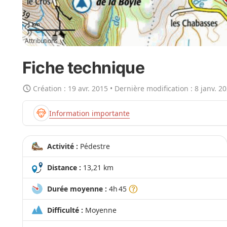
r
t
1 km
e
Attributions
e
n
Fiche technique
g
r
Création :
19 avr. 2015
• Dernière modification :
8 janv. 2
a
n
Information importante
d
Activité :
Pédestre
Distance :
13,21 km
Durée moyenne :
4h 45
Difficulté :
Moyenne