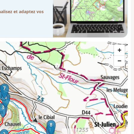
lisez et adaptez vos
7
5
4
3
8
1
2