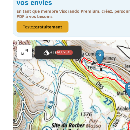
vos envies
En tant que membre Visorando Premium, créez, personna
PDF à vos besoins
Testez
gratuitement
3D
NOUVEAU
6
A
ff
i
c
h
e
r
l
a
c
a