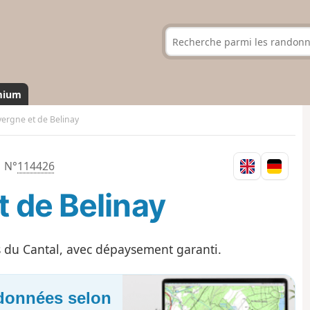
mium
vergne et de Belinay
N°
114426
t de Belinay
 du Cantal, avec dépaysement garanti.
ndonnées selon