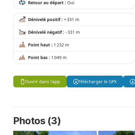
Retour au départ :
Oui
Dénivelé positif :
+ 331 m
Dénivelé négatif :
- 331 m
Point haut :
1 232 m
Point bas :
1 049 m
Ouvrir dans l'app
Télécharger le GPX
Photos (3)