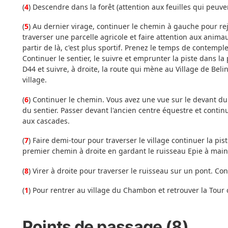
(
4
) Descendre dans la forêt (attention aux feuilles qui peuve
(
5
) Au dernier virage, continuer le chemin à gauche pour re
traverser une parcelle agricole et faire attention aux animau
partir de là, c'est plus sportif. Prenez le temps de contempl
Continuer le sentier, le suivre et emprunter la piste dans la
D44 et suivre, à droite, la route qui mène au Village de Bel
village.
(
6
) Continuer le chemin. Vous avez une vue sur le devant du
du sentier. Passer devant l'ancien centre équestre et contin
aux cascades.
(
7
) Faire demi-tour pour traverser le village continuer la pi
premier chemin à droite en gardant le ruisseau Epie à main 
(
8
) Virer à droite pour traverser le ruisseau sur un pont. Con
(
1
) Pour rentrer au village du Chambon et retrouver la Tour 
Points de passage (8)