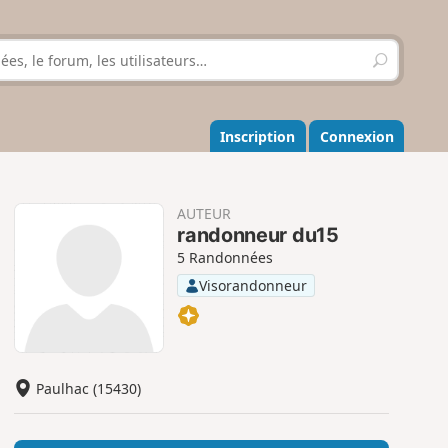
R
e
c
h
e
Inscription
Connexion
r
c
h
e
AUTEUR
r
randonneur du15
5 Randonnées
Visorandonneur
Paulhac (15430)