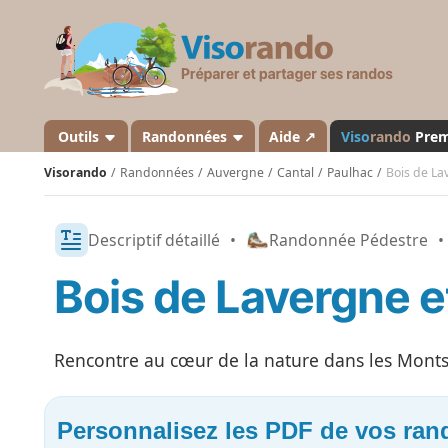
V
i
s
o
r
a
Outils
Randonnées
Aide ↗
Viso
rando
Pre
n
Visorando
Randonnées
Auvergne
Cantal
Paulhac
Bois de La
d
o
Descriptif détaillé
•
Randonnée Pédestre
•
Bois de Lavergne e
Rencontre au cœur de la nature dans les Monts
Personnalisez les PDF de vos ra