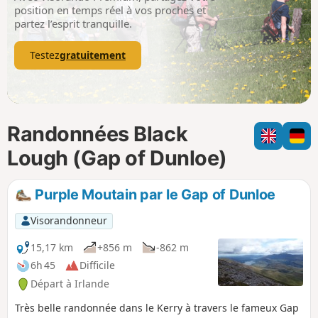
p
position en temps réel à vos proches et
partez l’esprit tranquille.
Testez
gratuitement
Randonnées Black
Lough (Gap of Dunloe)
Purple Moutain par le Gap of Dunloe
Visorandonneur
15,17 km
+856 m
-862 m
6h 45
Difficile
Départ à Irlande
Très belle randonnée dans le Kerry à travers le fameux Gap