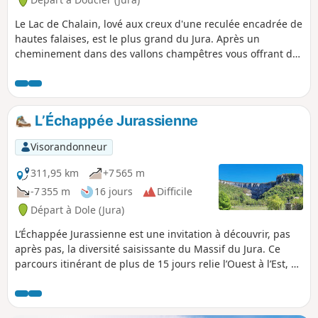
Le Lac de Chalain, lové aux creux d'une reculée encadrée de
hautes falaises, est le plus grand du Jura. Après un
cheminement dans des vallons champêtres vous offrant de
belles vues sur le Lac de Chambly et les monts jurassiens,
vous parcourrez les corniches, surplombant ses eaux
turquoises.
L’Échappée Jurassienne
Visorandonneur
311,95 km
+7 565 m
-7 355 m
16 jours
Difficile
Départ à Dole (Jura)
L’Échappée Jurassienne est une invitation à découvrir, pas
après pas, la diversité saisissante du Massif du Jura. Ce
parcours itinérant de plus de 15 jours relie l’Ouest à l’Est, de
la plaine à la montagne, en traversant les paysages
préservés du Parc Naturel Régional du Haut-Jura, loin des
frontières, proches de l’essentiel. Depuis les canaux