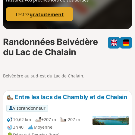
p
Testez
gratuitement
Randonnées Belvédère
du Lac de Chalain
Belvédère au sud-est du Lac de Chalain.
Entre les lacs de Chambly et de Chalain
Visorandonneur
10,62 km
+207 m
-207 m
3h 40
Moyenne
Départ à Doucier (Jura)