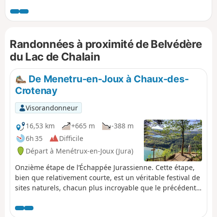
Véritable écrin bleuté entouré de roches calcaires, le lac
s’offre à vous dans toute sa splendeur depuis le plateau,
offrant des panoramas à couper le souffle. Vous marcherez
ensuite à travers des paysages naturels époustouflants
Randonnées à proximité de Belvédère
avant d'atteindre Menétrux-en-Joux, situé à proximité des
célèbres Cascades du Hérisson. Une aventure où chaque
du Lac de Chalain
pas vous dévoilera des décors enchanteurs et variés !
De Menetru-en-Joux à Chaux-des-
Crotenay
Visorandonneur
16,53 km
+665 m
-388 m
6h 35
Difficile
Départ à Menétrux-en-Joux (Jura)
Onzième étape de l’Échappée Jurassienne. Cette étape,
bien que relativement courte, est un véritable festival de
sites naturels, chacun plus incroyable que le précédent.
Elle débute par le sentier des cascades du Hérisson, une
escapade rafraîchissante sur un chemin pittoresque,