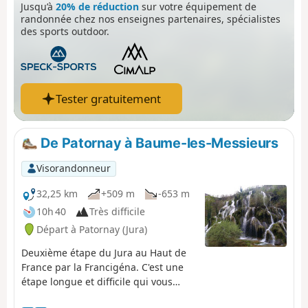
Jusqu’à
20% de réduction
sur votre équipement de
Tram en direction de Foncine-le-Bas, offrant des
randonnée chez nos enseignes partenaires, spécialistes
paysages naturels époustouflants. Enfin, franchissez le
des sports outdoor.
Mont Bayard à plus de 1000 m d'altitude pour une vue
remarquable sur le relief de moyenne montagne
alentour. Terminez votre journée par une descente vers
le village de Foncine-le-Haut, idéale pour une nuit
reposante et ressourçante.
Tester gratuitement
De Patornay à Baume-les-Messieurs
Visorandonneur
32,25 km
+509 m
-653 m
10h 40
Très difficile
Départ à Patornay (Jura)
Deuxième étape du Jura au Haut de
France par la Francigéna. C'est une
étape longue et difficile qui vous
mène jusqu'au village de Baume-les-