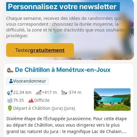
paisibles de Dole, le sentier serpente à travers les sites les
Personnalisez votre newsletter 
plus emblématiques du Jura : le Cirque de Baume, les lacs,
reculées, belvédères, et forêts profondes, avant de
Chaque semaine, recevez des idées de randonnées qui
s’achever majestueusement à Saint-Claude, cité nichée au
vous correspondent : choisissez la durée moyenne, la
cœur des montagnes. Au fil de ces 311 km, cette itinérance
difficulté, la zone et le type d’activités que vous souhaitez
devient bien plus qu’une randonnée : un véritable
privilégier.
condensé de ce que le Jura a de plus exceptionnel à offrir.
La richesse des paysages, les contrastes d’altitude et
Testez
gratuitement
l’authenticité des villages rencontrés permettent à chacun
de se dépasser, de s’immerger pleinement dans la beauté
sauvage, et de renouer avec l’essentiel.
De Châtillon à Menétrux-en-Joux
Visorandonneur
22,34 km
+417 m
-374 m
7h 35
Difficile
Départ à Châtillon (Jura) (Jura)
Dixième étape de l’Échappée Jurassienne. Pour cette étape
au départ de Châtillon, vous vous dirigerez vers le plus
grand lac naturel du Jura : le magnifique Lac de Chalain.