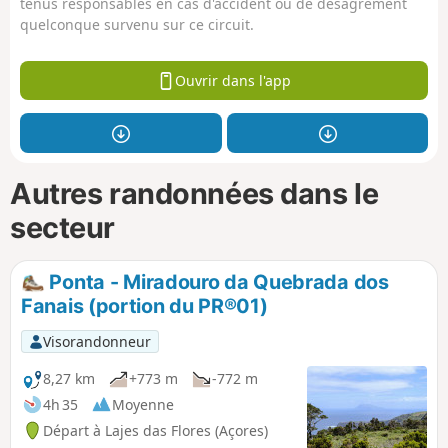
tenus responsables en cas d'accident ou de désagrément
quelconque survenu sur ce circuit.
Ouvrir dans l'app
Autres randonnées dans le
secteur
Ponta - Miradouro da Quebrada dos
Fanais (portion du PR®01)
Visorandonneur
8,27 km
+773 m
-772 m
4h 35
Moyenne
Départ à Lajes das Flores (Açores)