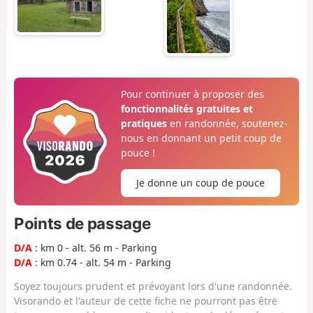
Pour continuer à proposer des
fonctionnalités gratuites et
pratiques
en randonnée, soutenez-
nous en donnant un petit coup de
pouce !
Je donne un coup de pouce
Points de passage
D/A
: km 0 - alt. 56 m - Parking
D/A
: km 0.74 - alt. 54 m - Parking
Soyez toujours prudent et prévoyant lors d'une randonnée.
Visorando et l'auteur de cette fiche ne pourront pas être