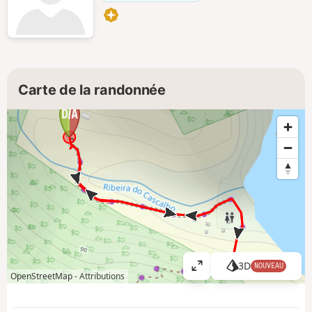
Carte de la randonnée
3D
NOUVEAU
A
OpenStreetMap -
Attributions
ff
i