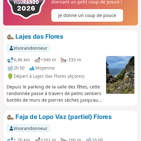
donnant un petit coup de pouce !
descente.
Je donne un coup de pouce
Lajes das Flores
Visorandonneur
6,46 km
+340 m
-333 m
2h 50
Moyenne
Départ à Lajes das Flores (Açores)
Depuis le parking de la salle des fêtes, cette
randonnée passe à travers de petits sentiers
bordés de murs de pierres sèches jusqu'au
parking où débute la descente du PRC04
vers une plage de sable noir. Ensuite, la
Faja de Lopo Vaz (partiel) Flores
randonnée passe près de quelques petites
maisons avant d’atteindre le bout du sentier
Visorandonneur
avec une vue magnifique sur l’océan et les
cascades qui se jettent de la falaise !
1,76 km
+161 m
-166 m
1h 00