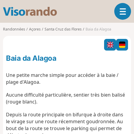
V
O
i
u
s
v
o
Randonnées
Açores
Santa Cruz das Flores
Baia da Alagoa
r
r
i
a
r
n
l
d
Baia da Alagoa
a
o
n
a
Une petite marche simple pour accéder à la baie /
v
plage d'Alagoa.
i
g
Aucune difficulté particulière, sentier très bien balisé
a
(rouge blanc).
t
i
Depuis la route principale on bifurque à droite dans
o
le virage sur une route récemment goudronnée. Au
n
bout de la route se trouve le parking qui permet de