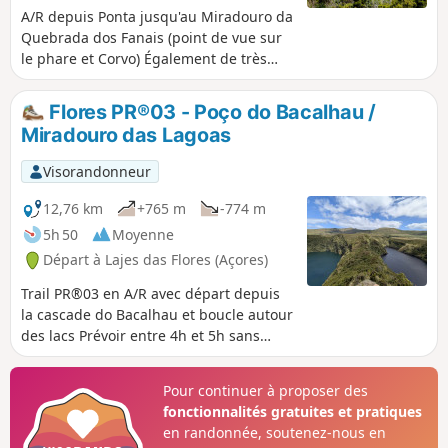
A/R depuis Ponta jusqu'au Miradouro da
Quebrada dos Fanais (point de vue sur
le phare et Corvo) Également de très
beaux points de vue sur Ponta, Faja
Grande et la côte Ouest de l'île. Départ
Flores PR®03 - Poço do Bacalhau /
depuis le parking derrière l'église de
Miradouro das Lagoas
Ponta, chemin balisé rouge/jaune
comme tous les chemins de randonnée
Visorandonneur
des Açores. Le chemin longe d'abord la
côte avant de bifurquer à droite par un
12,76 km
+765 m
-774 m
petit escalier discret qui lance
5h 50
Moyenne
l'ascension. La montée est sans difficulté
Départ à Lajes das Flores (Açores)
mais est surtout animée par la très
dense végétation et les vues sur l'océan.
Trail PR®03 en A/R avec départ depuis
Quelques passages aménagés avec
la cascade do Bacalhau et boucle autour
main-courante ou escalier de bois. Une
des lacs Prévoir entre 4h et 5h sans
fois en haut le chemin suit les murs de
pause Nombreux points de vues
pierre jusqu'au point de vue sur le
iconiques de l'île (côte Ouest, cascades,
Pour continuer à proposer des
phare et Corvo. Le sentier peut se
lacs) avec une première partie raide
fonctionnalités gratuites et pratiques
poursuivre jusqu'à Ponta Delgada,
(pente : 30% avant de suivre une crête
en randonnée, soutenez-nous en
compter 5-6km principalement en
et d'arriver à la réserve des lacs.