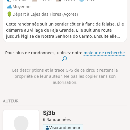
Moyenne
Départ à Lajes das Flores (Açores)
Cette randonnée suit un sentier côtier à flanc de falaise. Elle
démarre au village de Faja Grande. Elle suit une route
jusqu’à l’église de Nostra Senhora do Carmo. Ensuite elle
emprunte un sentier avec une vue imprenable sur l’océan et
la falaise qui surplombe Faja Geande.Attention : à un
Pour plus de randonnées, utilisez notre
moteur de recherche
moment donné, le sentier entre dans un champ clôturé, il
.
faut passé à gauche sous une rubalise pendant 200m pour
rejoindre l'itinéraire initial.Par la suite le sentier, censé
Les descriptions et la trace GPS de ce circuit restent la
longer la côte jusqu’au phare de Albarnaz, est à flanc de
propriété de leur auteur. Ne pas les copier sans son
falaise sans protection au bord du vide : faire alors demi
autorisation.
tour.
AUTEUR
Sj3b
6 Randonnées
Visorandonneur