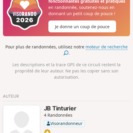
fonctionnalités gratuites et pratiques
avant, une vigie permet la vue sur le Pico et ... les baleines.
en randonnée, soutenez-nous en
La randonnée peut se faire en matinée, cela permet de
donnant un petit coup de pouce !
prendre un bain dans les piscines naturelles en bord de
mer à Velas.
Je donne un coup de pouce
Pour plus de randonnées, utilisez notre
moteur de recherche
.
Les descriptions et la trace GPS de ce circuit restent la
propriété de leur auteur. Ne pas les copier sans son
autorisation.
AUTEUR
JB Tinturier
4 Randonnées
Visorandonneur