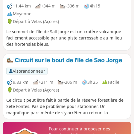
11,44 km
+344 m
-336 m
4h 15
Moyenne
Départ à Velas (Açores)
Le sommet de l'île de Saõ Jorge est un cratère volcanique
facilement accessible par une piste carrossable au milieu
des hortensias bleus.
Circuit sur le bout de l'Ile de Sao Jorge
Visorandonneur
9,83 km
+211 m
-206 m
3h 25
Facile
Départ à Velas (Açores)
Ce circuit peut être fait à partie de la réserve forestière de
Sete Fontes. Pas de problème pour stationner. Un
magnifique parc mérite de s'y arrêter au retour. La
randonnée se fait sur une piste forestière, que certains
empruntent en voiture, hélas, et qui mène au phare. Au
Pour continuer à proposer des
bout, l'accès au phare ne donne rien, par contre, juste