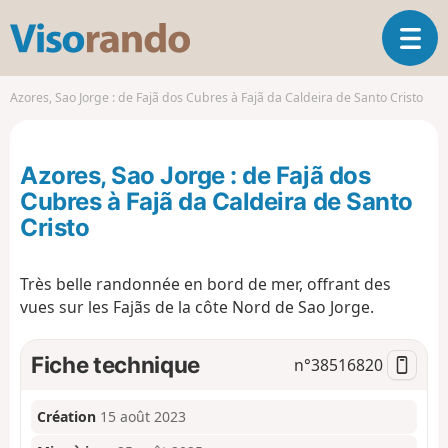
V
O
i
u
s
v
o
Azores, Sao Jorge : de Fajã dos Cubres à Fajã da Caldeira de Santo Cristo
r
r
i
a
r
n
Azores, Sao Jorge : de Fajã dos
l
d
a
Cubres à Fajã da Caldeira de Santo
o
n
Cristo
a
v
i
Très belle randonnée en bord de mer, offrant des
g
vues sur les Fajãs de la côte Nord de Sao Jorge.
a
t
Fiche technique
i
n°
38516820
o
n
Création
15 août 2023