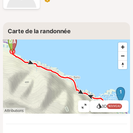
Carte de la randonnée
1
3D
NOUVEAU
A
Attributions
ff
i
c