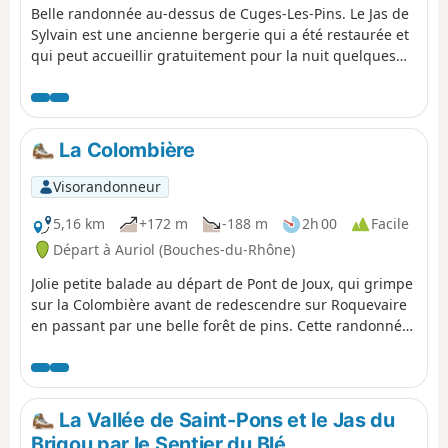
Belle randonnée au-dessus de Cuges-Les-Pins. Le Jas de
Sylvain est une ancienne bergerie qui a été restaurée et
qui peut accueillir gratuitement pour la nuit quelques
randonneurs dans un confort rudimentaire. Beaux
panoramas sur la plaine de Cuges. La randonnée est
accessible au départ et à l'arrivée par la ligne de bus
gratuit n°11 du Pays d'Aubagne et de l’Étoile.
La Colombière
Visorandonneur
5,16 km
+172 m
-188 m
2h 00
Facile
Départ à Auriol (Bouches-du-Rhône)
Jolie petite balade au départ de Pont de Joux, qui grimpe
sur la Colombière avant de redescendre sur Roquevaire
en passant par une belle forêt de pins. Cette randonnée
est accessible par la ligne 8 du réseau de transport en
commun gratuit du Pays d'Aubagne et de l'Étoile.
La Vallée de Saint-Pons et le Jas du
Brigou par le Sentier du Blé