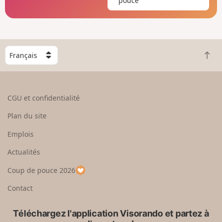
pouce
C
R
h
e
o
t
i
o
s
CGU et confidentialité
u
i
r
s
Plan du site
e
s
n
e
Emplois
h
z
Actualités
a
u
u
n
Coup de pouce 2026
t
p
a
Contact
y
s
Téléchargez l'application Visorando et partez à