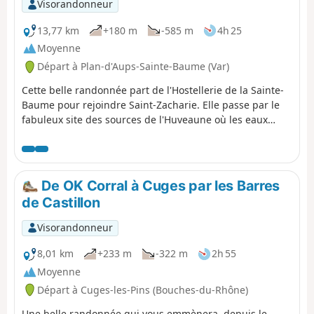
Visorandonneur
13,77 km
+180 m
-585 m
4h 25
Moyenne
Départ à Plan-d'Aups-Sainte-Baume (Var)
Cette belle randonnée part de l'Hostellerie de la Sainte-
Baume pour rejoindre Saint-Zacharie. Elle passe par le
fabuleux site des sources de l'Huveaune où les eaux
coulent en cascades de bassin en bassin. Tout est
naturel. C'est un des plus beaux sites de la région,
surtout quand il y a de l'eau. Le sentier passe ensuite par
le joli vallon de la Taurelle pour descendre vers la source
De OK Corral à Cuges par les Barres
des Nayes et Saint-Zacharie.
de Castillon
Visorandonneur
8,01 km
+233 m
-322 m
2h 55
Moyenne
Départ à Cuges-les-Pins (Bouches-du-Rhône)
Une belle randonnée qui vous emmènera, depuis le