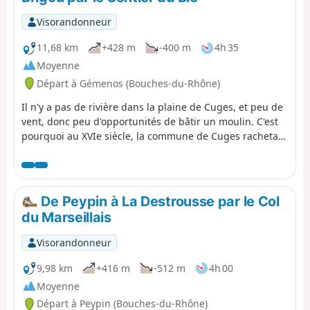
Visorandonneur
11,68 km
+428 m
-400 m
4h 35
Moyenne
Départ à Gémenos (Bouches-du-Rhône)
Il n'y a pas de rivière dans la plaine de Cuges, et peu de
vent, donc peu d'opportunités de bâtir un moulin. C'est
pourquoi au XVIe siècle, la commune de Cuges racheta
le Moulin de Saint-Pons. Cette randonnée raconte cette
histoire. Elle passe par le Sentier du Blé qu'empruntaient
les habitants de Cuges pour aller moudre leur blé au
Moulin de Saint-Pons d'où ils revenaient chargés de
De Peypin à La Destrousse par le Col
farine. Elle passe aussi par l'ancienne usine à papier du
du Marseillais
Paradou et l'Abbaye de Saint-Pons avant de grimper au
Jas du Brigou.
Visorandonneur
9,98 km
+416 m
-512 m
4h 00
Moyenne
Départ à Peypin (Bouches-du-Rhône)