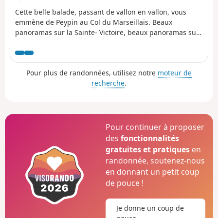
Cette belle balade, passant de vallon en vallon, vous
emmène de Peypin au Col du Marseillais. Beaux
panoramas sur la Sainte- Victoire, beaux panoramas sur
Roquevaire et la vallée de l'Huveaune au col. Puis
redescente sur le village de La Destrousse. - La
randonnée est accessible au départ et à l'arrivée par le
Pour plus de randonnées, utilisez notre
moteur de
réseau de bus gratuit du Pays d'Aubagne et de l'Etoile
recherche
.
(ligne 17).
Pour continuer à proposer
des
fonctionnalités
gratuites et pratiques
en
randonnée, soutenez-nous
en donnant un petit coup
de pouce !
Je donne un coup de