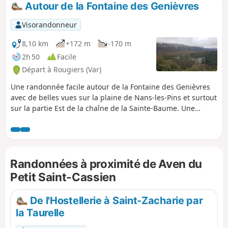
Autour de la Fontaine des Genièvres
p
Visorandonneur
8,10 km
+172 m
-170 m
2h 50
Facile
Départ à Rougiers (Var)
Une randonnée facile autour de la Fontaine des Genièvres
avec de belles vues sur la plaine de Nans-les-Pins et surtout
sur la partie Est de la chaîne de la Sainte-Baume. Une
curiosité : l'Aven du petit Saint-Cassien.
Randonnées à proximité de Aven du
Petit Saint-Cassien
De l'Hostellerie à Saint-Zacharie par
la Taurelle