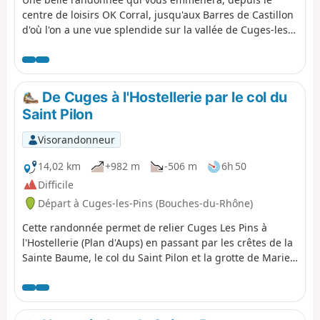
centre de loisirs OK Corral, jusqu'aux Barres de Castillon
d'où l'on a une vue splendide sur la vallée de Cuges-les-
Pins et la Sainte-Baume. Ombragée sur une bonne partie
du parcours, la randonnée redescend vers le village de
Cuges. Elle est accessible à ses deux extrémités par le
réseau de transport en commun gratuit du Pays
De Cuges à l'Hostellerie par le col du
d'Aubagne et de l'Étoile, ligne 11.
Saint Pilon
Visorandonneur
14,02 km
+982 m
-506 m
6h 50
Difficile
Départ à Cuges-les-Pins (Bouches-du-Rhône)
Cette randonnée permet de relier Cuges Les Pins à
l'Hostellerie (Plan d'Aups) en passant par les crêtes de la
Sainte Baume, le col du Saint Pilon et la grotte de Marie
Madeleine. Sur les crêtes, les panoramas à 360 degrés
sont magnifiques. La grotte de Marie Madeleine est
chargée d'histoire et de spiritualité puisque c'est là que
la sainte est censée avoir passé les 30 dernières années