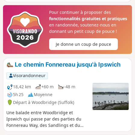
Pour continuer à proposer des
fonctionnalités gratuites et pratiques
en randonnée, soutenez-nous en
donnant un petit coup de pouce !
Je donne un coup de pouce
Le chemin Fonnereau jusqu'à Ipswich
Visorandonneur
18,42 km
+60 m
-48 m
5h 25
Moyenne
Départ à Woodbridge (Suffolk)
Une balade entre Woodbridge et
Ipswich qui passe par des parties du
Fonnereau Way, des Sandlings et du
Fynn Valley Way. Cette balade relie les