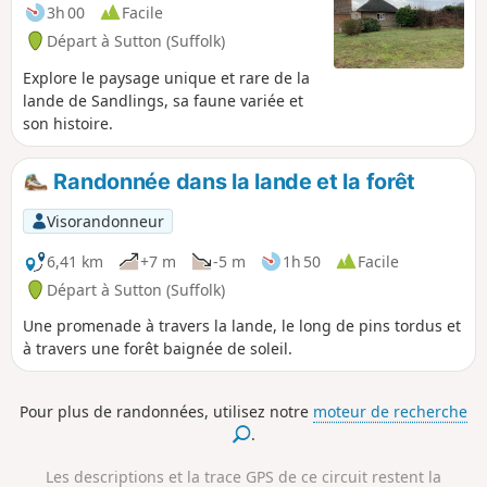
tranquille avec son église St Edmund,
3h 00
Facile
typique de l'East Anglia.
Départ à Sutton (Suffolk)
Explore le paysage unique et rare de la
lande de Sandlings, sa faune variée et
son histoire.
Randonnée dans la lande et la forêt
Visorandonneur
6,41 km
+7 m
-5 m
1h 50
Facile
Départ à Sutton (Suffolk)
Une promenade à travers la lande, le long de pins tordus et
à travers une forêt baignée de soleil.
Pour plus de randonnées, utilisez notre
moteur de recherche
.
Les descriptions et la trace GPS de ce circuit restent la