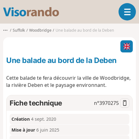
V
O
i
u
s
v
o
•••
Suffolk
Woodbridge
Une balade au bord de la Deben
r
r
i
a
r
n
l
d
Une balade au bord de la Deben
a
o
n
a
Cette balade te fera découvrir la ville de Woodbridge,
v
la rivière Deben et le paysage environnant.
i
g
a
Fiche technique
n°
3970275
t
i
o
Création
4 sept. 2020
n
Mise à jour
6 juin 2025