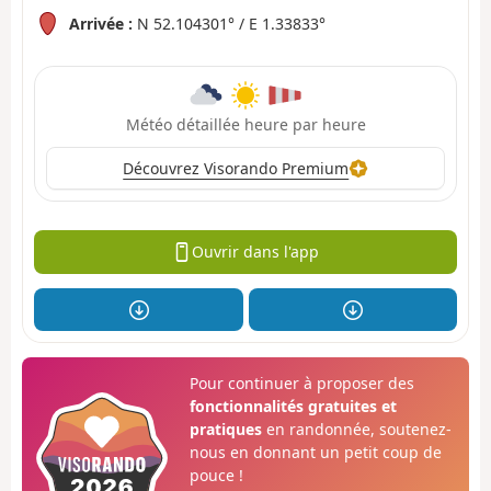
Arrivée :
N 52.104301° / E 1.33833°
Météo détaillée heure par heure
Découvrez Visorando Premium
Ouvrir dans l'app
Pour continuer à proposer des
fonctionnalités gratuites et
pratiques
en randonnée, soutenez-
nous en donnant un petit coup de
pouce !