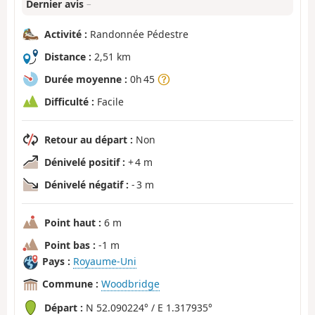
Dernier avis
–
Activité :
Randonnée Pédestre
Distance :
2,51 km
Durée moyenne :
0h 45
Difficulté :
Facile
Retour au départ :
Non
Dénivelé positif :
+ 4 m
Dénivelé négatif :
- 3 m
Point haut :
6 m
Point bas :
-1 m
Pays :
Royaume-Uni
Commune :
Woodbridge
Départ :
N 52.090224° / E 1.317935°