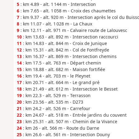
5
: km 4.89 - alt. 1 144 m - Intersection
6
: km 7.65 - alt. 1 058 m - Croix des chaumettes
7
: km 9.37 - alt. 920 m - Intersection après le col du Buiss
8
: km 11.07 - alt. 1 028 m - La Chaux
9
: km 12.11 - alt. 971 m - Calvaire route de Lalouvesc
10
: km 13.63 - alt. 892 m - Intersection raccourci
11
: km 14.83 - alt. 844 m - Croix de Junique
12
: km 15.31 - alt. 842 m - Col de Fontfreyde
13
: km 16.37 - alt. 869 m - Intersection chemins
14
: km 17.5 - alt. 763 m - Départ chemin
15
: km 18.88 - alt. 682 m - Maison fortifiée
16
: km 19.4 - alt. 703 m - le Pleynet
17
: km 20.71 - alt. 664 m - Le grand pré
18
: km 21.49 - alt. 612 m - Intersection le Besset
19
: km 22.3 - alt. 529 m - Terrasson
20
: km 23.56 - alt. 535 m - D273
21
: km 24.2 - alt. 526 m - Carrefour
22
: km 24.67 - alt. 518 m - Entrée jardins du couvent
23
: km 25.31 - alt. 507 m - Chemin de la Vivance
24
: km 26 - alt. 566 m - Route du Darne
25
: km 26.6 - alt. 561 m - Intersection Douny