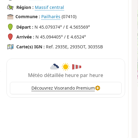
Région :
Massif central
Commune :
Pailharès
(07410)
Départ :
N 45.079374° / E 4.565569°
Arrivée :
N 45.094405° / E 4.6524°
Carte(s) IGN :
Ref. 2935E, 2935OT, 3035SB
Météo détaillée heure par heure
Découvrez Visorando Premium