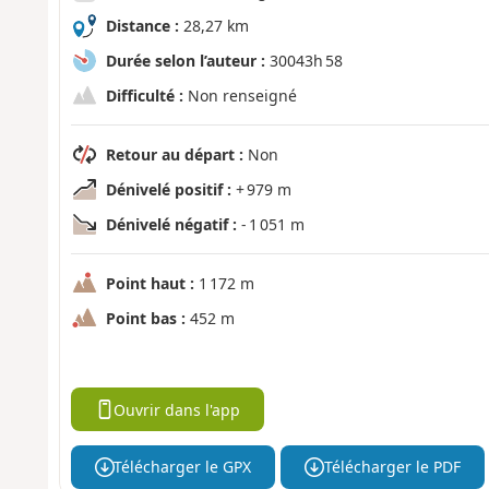
Distance :
28,27 km
Durée selon l’auteur :
30043h 58
Difficulté :
Non renseigné
Retour au départ :
Non
Dénivelé positif :
+ 979 m
Dénivelé négatif :
- 1 051 m
Point haut :
1 172 m
Point bas :
452 m
Ouvrir dans l'app
Télécharger le GPX
Télécharger le PDF