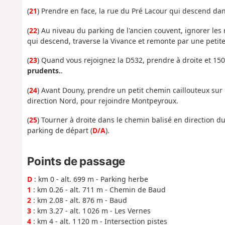
(
21
) Prendre en face, la rue du Pré Lacour qui descend dans
(
22
) Au niveau du parking de l'ancien couvent, ignorer les
qui descend, traverse la Vivance et remonte par une petite
(
23
) Quand vous rejoignez la D532, prendre à droite et 150
prudents.
.
(
24
) Avant Douny, prendre un petit chemin caillouteux sur la
direction Nord, pour rejoindre Montpeyroux.
(
25
) Tourner à droite dans le chemin balisé en direction du 
parking de départ (
D/A
).
Points de passage
D
: km 0 - alt. 699 m - Parking herbe
1
: km 0.26 - alt. 711 m - Chemin de Baud
2
: km 2.08 - alt. 876 m - Baud
3
: km 3.27 - alt. 1 026 m - Les Vernes
4
: km 4 - alt. 1 120 m - Intersection pistes