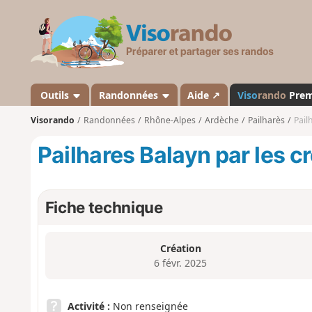
V
i
s
o
r
a
Outils
Randonnées
Aide ↗
Viso
rando
Pre
n
Visorando
Randonnées
Rhône-Alpes
Ardèche
Pailharès
Pail
d
o
Pailhares Balayn par les c
Fiche technique
Création
6 févr. 2025
Activité :
Non renseignée