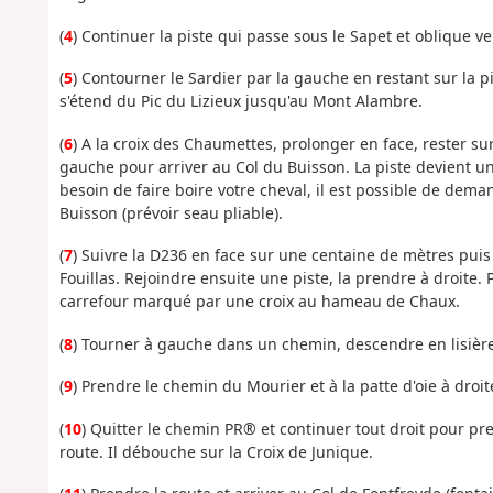
(
4
) Continuer la piste qui passe sous le Sapet et oblique ve
(
5
) Contourner le Sardier par la gauche en restant sur la p
s'étend du Pic du Lizieux jusqu'au Mont Alambre.
(
6
) A la croix des Chaumettes, prolonger en face, rester su
gauche pour arriver au Col du Buisson. La piste devient un 
besoin de faire boire votre cheval, il est possible de dema
Buisson (prévoir seau pliable).
(
7
) Suivre la D236 en face sur une centaine de mètres pu
Fouillas. Rejoindre ensuite une piste, la prendre à droite. 
carrefour marqué par une croix au hameau de Chaux.
(
8
) Tourner à gauche dans un chemin, descendre en lisière
(
9
) Prendre le chemin du Mourier et à la patte d'oie à droite
(
10
) Quitter le chemin PR® et continuer tout droit pour pre
route. Il débouche sur la Croix de Junique.