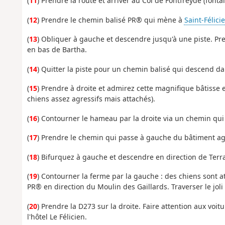
(
11
) Prendre la route et arriver au Col de Fontfreyde (fontai
(
12
) Prendre le chemin balisé PR® qui mène à
Saint-Félici
(
13
) Obliquer à gauche et descendre jusqu'à une piste. Pr
en bas de Bartha.
(
14
) Quitter la piste pour un chemin balisé qui descend d
(
15
) Prendre à droite et admirez cette magnifique bâtisse et
chiens assez agressifs mais attachés).
(
16
) Contourner le hameau par la droite via un chemin qu
(
17
) Prendre le chemin qui passe à gauche du bâtiment agr
(
18
) Bifurquez à gauche et descendre en direction de Terr
(
19
) Contourner la ferme par la gauche : des chiens sont at
PR® en direction du Moulin des Gaillards. Traverser le joli
(
20
) Prendre la D273 sur la droite. Faire attention aux voit
l'hôtel Le Félicien.