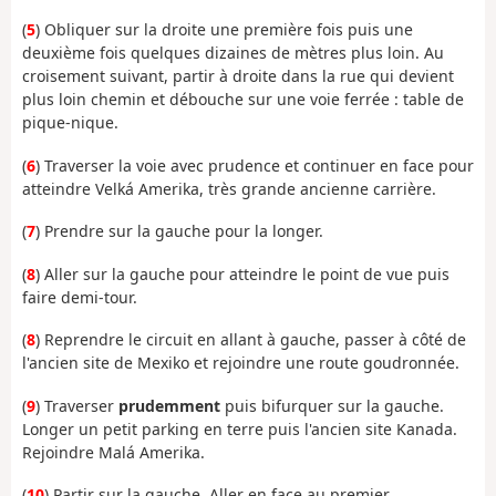
(
5
) Obliquer sur la droite une première fois puis une
deuxième fois quelques dizaines de mètres plus loin. Au
croisement suivant, partir à droite dans la rue qui devient
plus loin chemin et débouche sur une voie ferrée : table de
pique-nique.
(
6
) Traverser la voie avec prudence et continuer en face pour
atteindre Velká Amerika, très grande ancienne carrière.
(
7
) Prendre sur la gauche pour la longer.
(
8
) Aller sur la gauche pour atteindre le point de vue puis
faire demi-tour.
(
8
) Reprendre le circuit en allant à gauche, passer à côté de
l'ancien site de Mexiko et rejoindre une route goudronnée.
(
9
) Traverser
prudemment
puis bifurquer sur la gauche.
Longer un petit parking en terre puis l'ancien site Kanada.
Rejoindre Malá Amerika.
(
10
) Partir sur la gauche. Aller en face au premier