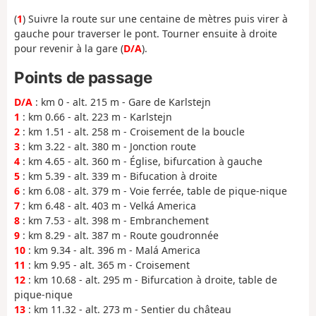
(
1
) Suivre la route sur une centaine de mètres puis virer à
gauche pour traverser le pont. Tourner ensuite à droite
pour revenir à la gare (
D/A
).
Points de passage
D/A
: km 0 - alt. 215 m - Gare de Karlstejn
1
: km 0.66 - alt. 223 m - Karlstejn
2
: km 1.51 - alt. 258 m - Croisement de la boucle
3
: km 3.22 - alt. 380 m - Jonction route
4
: km 4.65 - alt. 360 m - Église, bifurcation à gauche
5
: km 5.39 - alt. 339 m - Bifucation à droite
6
: km 6.08 - alt. 379 m - Voie ferrée, table de pique-nique
7
: km 6.48 - alt. 403 m - Velká America
8
: km 7.53 - alt. 398 m - Embranchement
9
: km 8.29 - alt. 387 m - Route goudronnée
10
: km 9.34 - alt. 396 m - Malá America
11
: km 9.95 - alt. 365 m - Croisement
12
: km 10.68 - alt. 295 m - Bifurcation à droite, table de
pique-nique
13
: km 11.32 - alt. 273 m - Sentier du château