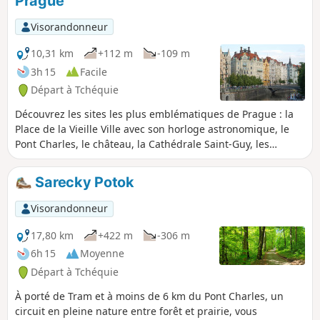
Prague
l'on souhaite contempler la richesse et la diversité des
monuments de Prague.
Visorandonneur
10,31 km
+112 m
-109 m
3h 15
Facile
Départ à Tchéquie
Découvrez les sites les plus emblématiques de Prague : la
Place de la Vieille Ville avec son horloge astronomique, le
Pont Charles, le château, la Cathédrale Saint-Guy, les
berges de la Vltava, la Maison Dansante, le Musée Kampa.
Sarecky Potok
Visorandonneur
17,80 km
+422 m
-306 m
6h 15
Moyenne
Départ à Tchéquie
À porté de Tram et à moins de 6 km du Pont Charles, un
circuit en pleine nature entre forêt et prairie, vous