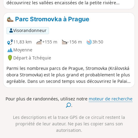
découvrirez les vallées encaissées de la petite rivière
Sarecky Potok. Prévoir cette randonnée pour la journée, loin
du tumulte des cites touristiques. Vous apprécierez ces
Parc Stromovka à Prague
paysages et la fraicheur des sous bois.
Visorandonneur
11,83 km
+155 m
-156 m
3h 50
Moyenne
Départ à Tchéquie
Parmi les nombreux parcs de Prague, Stromovka (Královská
obora Stromovka) est le plus grand et probablement le plus
agréable. Dans un second temps vous découvrirez le Palais
de Troja puis le vignoble de Troja et vous terminerez par le
jardin botanique.
Pour plus de randonnées, utilisez notre
moteur de recherche
.
Les descriptions et la trace GPS de ce circuit restent la
propriété de leur auteur. Ne pas les copier sans son
autorisation.