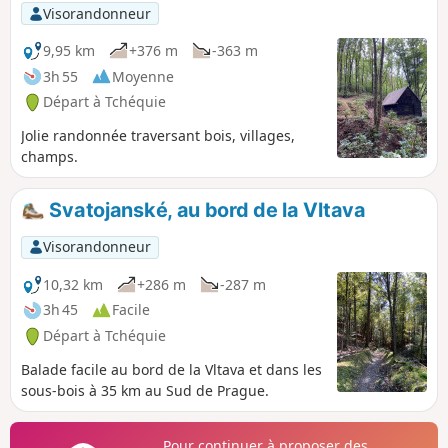
Visorandonneur
9,95 km
+376 m
-363 m
3h 55
Moyenne
Départ à Tchéquie
Jolie randonnée traversant bois, villages,
champs.
Svatojanské, au bord de la Vltava
Visorandonneur
10,32 km
+286 m
-287 m
3h 45
Facile
Départ à Tchéquie
Balade facile au bord de la Vltava et dans les
sous-bois à 35 km au Sud de Prague.
Pour continuer à proposer des