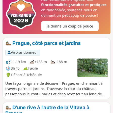
fonctionnalités gratuites et pratiques
en randonnée, soutenez-nous en
donnant un petit coup de pouce !
Je donne un coup de pouce
Prague, côté parcs et jardins
Visorandonneur
11,19 km
+188 m
-188 m
3h 45
Facile
Départ à Tchéquie
Une façon originale de découvrir Prague, en cheminant à
travers parcs et jardins. Traversez la cour du château,
passez sous le Pont Charles et découvrez tout au long de
votre randonnée d'innombrables vues panoramiques.
Prévoir quatre heures, non pas pour la difficulté du
D'une rive à l'autre de la Vltava à
parcours mais pour les nombreux arrêts indispensables si