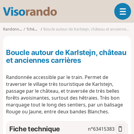
V
O
i
u
s
v
o
Randonnées
Tchéquie
Boucle autour de Karlstejn, château et anciennes carrières
r
r
i
a
r
n
Boucle autour de Karlstejn, château
l
d
a
et anciennes carrières
o
n
a
Randonnée accessible par le train. Permet de
v
i
traverser le village très touristique de Karlstejn,
g
passage par le château, et traversée de très belles
a
forêts avoisinantes, surtout des hêtraies. Très bon
t
marquage tout le long des sentiers, par un balisage
i
Rouge ou Jaune, entre deux bandes Blanches.
o
n
Fiche technique
n°
63415383