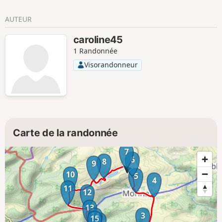
AUTEUR
caroline45
1 Randonnée
Visorandonneur
Carte de la randonnée
7
6
8
9
10
5
4
11
12
13
14
3
15
2