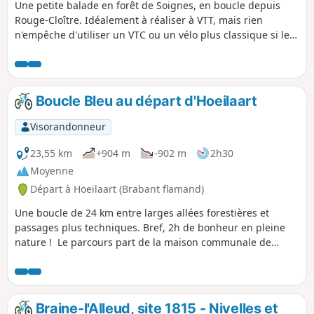
Une petite balade en forêt de Soignes, en boucle depuis
Rouge-Cloître. Idéalement à réaliser à VTT, mais rien
n'empêche d'utiliser un VTC ou un vélo plus classique si le
temps est bien sec, sans quoi il faudra faire face à quelques
zones boueuses.
Boucle Bleu au départ d'Hoeilaart
Visorandonneur
23,55 km
+904 m
-902 m
2h30
Moyenne
Départ à Hoeilaart (Brabant flamand)
Une boucle de 24 km entre larges allées forestières et
passages plus techniques. Bref, 2h de bonheur en pleine
nature ! Le parcours part de la maison communale de
Hoeilaart et passe par Groenendaal. Il est très bien balisé
avec le logo VTT bleu.
Braine-l'Alleud, site 1815 - Nivelles et