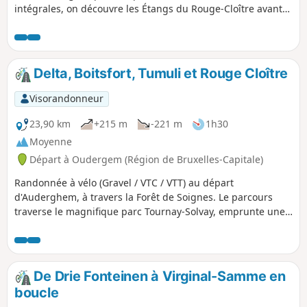
intégrales, on découvre les Étangs du Rouge-Cloître avant
de longer le Watermael et d’emprunter un segment urbain
du GR®579 pour retourner vers le Bois de la Cambre.
Delta, Boitsfort, Tumuli et Rouge Cloître
Visorandonneur
23,90 km
+215 m
-221 m
1h30
Moyenne
Départ à Oudergem (Région de Bruxelles-Capitale)
Randonnée à vélo (Gravel / VTC / VTT) au départ
d'Auderghem, à travers la Forêt de Soignes. Le parcours
traverse le magnifique parc Tournay-Solvay, emprunte une
partie des pistes de l'ancien hippodrome de Boitsfort et
rejoint le site du Rouge Cloître en traversant la Forêt de
Soignes.
De Drie Fonteinen à Virginal-Samme en
boucle