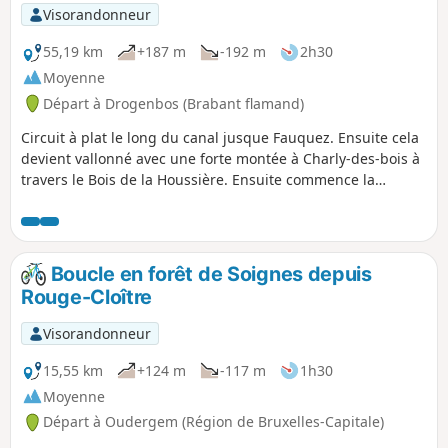
Visorandonneur
55,19 km
+187 m
-192 m
2h30
Moyenne
Départ à Drogenbos (Brabant flamand)
Circuit à plat le long du canal jusque Fauquez. Ensuite cela
devient vallonné avec une forte montée à Charly-des-bois à
travers le Bois de la Houssière. Ensuite commence la
descente vers Tubize centre, et à plat, jusqu'au retour.
Boucle en forêt de Soignes depuis
Rouge-Cloître
Visorandonneur
15,55 km
+124 m
-117 m
1h30
Moyenne
Départ à Oudergem (Région de Bruxelles-Capitale)