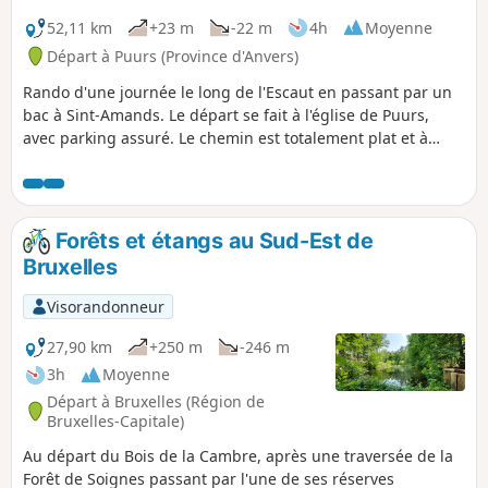
52,11 km
+23 m
-22 m
4h
Moyenne
Départ à Puurs (Province d'Anvers)
Rando d'une journée le long de l'Escaut en passant par un
bac à Sint-Amands. Le départ se fait à l'église de Puurs,
avec parking assuré. Le chemin est totalement plat et à
l'écart du réseau routier. C'est une journée de détente
pouvant être effectuée en famille.
Forêts et étangs au Sud-Est de
Bruxelles
Visorandonneur
27,90 km
+250 m
-246 m
3h
Moyenne
Départ à Bruxelles (Région de
Bruxelles-Capitale)
Au départ du Bois de la Cambre, après une traversée de la
Forêt de Soignes passant par l'une de ses réserves