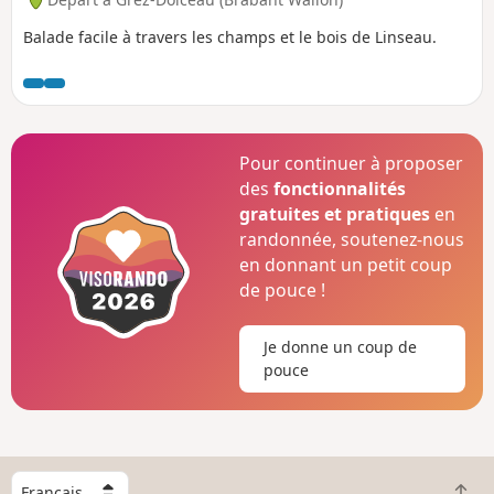
Balade facile à travers les champs et le bois de Linseau.
Pour continuer à proposer
des
fonctionnalités
gratuites et pratiques
en
randonnée, soutenez-nous
en donnant un petit coup
de pouce !
Je donne un coup de
pouce
C