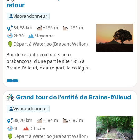
retour
Visorandonneur
34,88 km
+186 m
-185 m
2h30
Moyenne
Départ à Waterloo (Brabant Wallon)
Boucle reliant deux hauts lieux
brabançons, d'une part le site 1815 à
Braine-l'Alleud, d'autre part, la collégiale
Sainte-Gertrude à Nivelles. L'aller et le
retour sont en partie identiques, mais
en partie seulement. Les chemins
empruntés étant différents autant que
Grand tour de l'entité de Braine-l'Alleud
faire se peut dans une tentative
d'évitement maximal des grands axes
Visorandonneur
routiers et de découvertes de la jolie
région prédominante en ce coin du
38,70 km
+284 m
-287 m
Brabant wallon. Vous découvrirez, entre
4h
Difficile
autres, la Butte du Lion de Waterloo et
Départ à Waterloo (Brabant Wallon)
la Ferme d'Hougoumont faisant partie