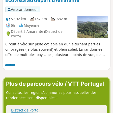
Écovista au départ d’Amarante
p
Visorandonneur
57,92 km
+679 m
-682 m
6h
Moyenne
Départ à Amarante (District de
Porto)
Circuit à vélo sur piste cyclable en dur, alternant parties
ombragées (le plus souvent) et plein soleil. La randonnée
offre de multiples paysages, plusieurs points de vue, des
arrêts dans des gares spécialement réaménagées. Aller-
retour, avec un maximum de 80 km au total ; point le plus
haut 254 m et le plus bas, 80 m. Très facile d’accès pour tout
âge car à tout moment il est possible de faire demi-tour.
Plus de parcours vélo / VTT Portugal
Consultez les régions/communes pour lesquelles des
randonnées sont disponibles :
District de Porto