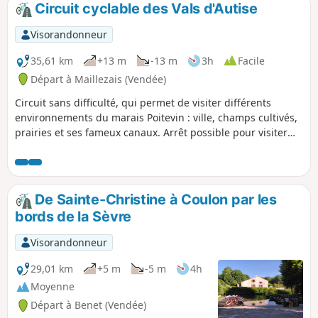
Circuit cyclable des Vals d'Autise
p
Visorandonneur
35,61 km
+13 m
-13 m
3h
Facile
Départ à Maillezais (Vendée)
Circuit sans difficulté, qui permet de visiter différents
environnements du marais Poitevin : ville, champs cultivés,
prairies et ses fameux canaux. Arrêt possible pour visiter
l'Abbaye Saint-Pierre de Maillezais.
De Sainte-Christine à Coulon par les
bords de la Sèvre
Visorandonneur
29,01 km
+5 m
-5 m
4h
Moyenne
Départ à Benet (Vendée)