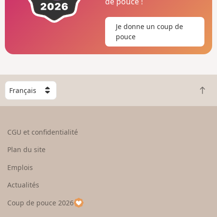
de pouce !
Je donne un coup de
pouce
C
R
h
e
o
t
i
o
s
CGU et confidentialité
u
i
r
s
Plan du site
e
s
n
e
Emplois
h
z
Actualités
a
u
u
n
Coup de pouce 2026
t
p