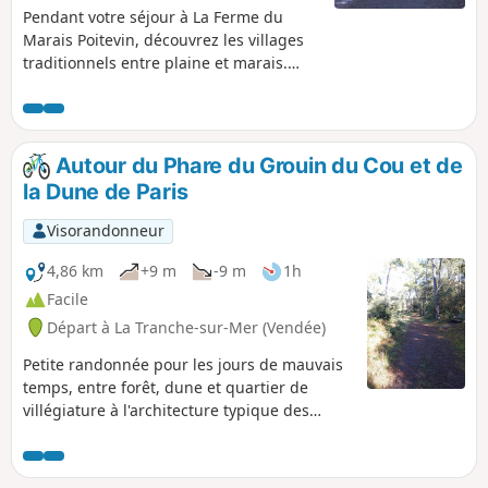
Pendant votre séjour à La Ferme du
Marais Poitevin, découvrez les villages
traditionnels entre plaine et marais.
Longez la Sèvre Niortaise et rejoignez le
village de Coulon, classé parmi les plus
beaux villages de France.
Autour du Phare du Grouin du Cou et de
la Dune de Paris
Visorandonneur
4,86 km
+9 m
-9 m
1h
Facile
Départ à La Tranche-sur-Mer (Vendée)
Petite randonnée pour les jours de mauvais
temps, entre forêt, dune et quartier de
villégiature à l'architecture typique des
villages balnéaires.