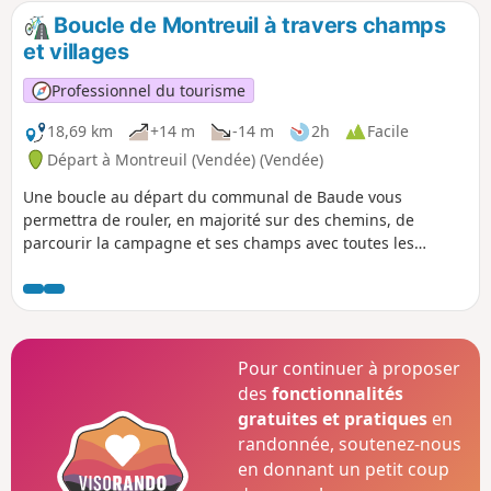
Boucle de Montreuil à travers champs
et villages
Professionnel du tourisme
18,69 km
+14 m
-14 m
2h
Facile
Départ à Montreuil (Vendée) (Vendée)
Une boucle au départ du communal de Baude vous
permettra de rouler, en majorité sur des chemins, de
parcourir la campagne et ses champs avec toutes les
cultures produites dans le marais mouillé et desséché avec
passage dans un village aux maisons caractéristiques de la
région. Un superbe lieu de pique-nique vous attendra à mi-
chemin, point de départ du circuit pédestre de Billaude.
(boucle de 2,4 km).
Pour continuer à proposer
des
fonctionnalités
gratuites et pratiques
en
randonnée, soutenez-nous
en donnant un petit coup