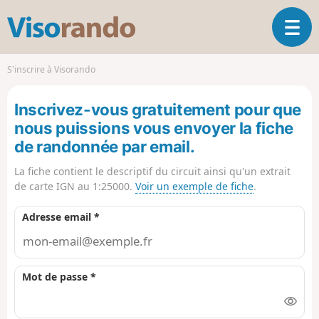
V
O
i
u
s
v
o
S'inscrire à Visorando
r
r
i
a
Inscrivez-vous gratuitement pour que
r
n
l
nous puissions vous envoyer la fiche
d
a
o
de randonnée par email.
n
a
La fiche contient le descriptif du circuit ainsi qu'un extrait
v
de carte IGN au 1:25000.
Voir un exemple de fiche
.
i
g
Adresse email *
a
t
i
o
Mot de passe *
n