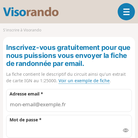
V
O
i
u
s
v
o
S'inscrire à Visorando
r
r
i
a
Inscrivez-vous gratuitement pour que
r
n
l
nous puissions vous envoyer la fiche
d
a
o
de randonnée par email.
n
a
La fiche contient le descriptif du circuit ainsi qu'un extrait
v
de carte IGN au 1:25000.
Voir un exemple de fiche
.
i
g
Adresse email *
a
t
i
o
Mot de passe *
n