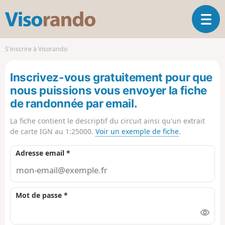
V
O
i
u
s
v
o
S'inscrire à Visorando
r
r
i
a
Inscrivez-vous gratuitement pour que
r
n
l
nous puissions vous envoyer la fiche
d
a
o
de randonnée par email.
n
a
La fiche contient le descriptif du circuit ainsi qu'un extrait
v
de carte IGN au 1:25000.
Voir un exemple de fiche
.
i
g
Adresse email *
a
t
i
o
Mot de passe *
n