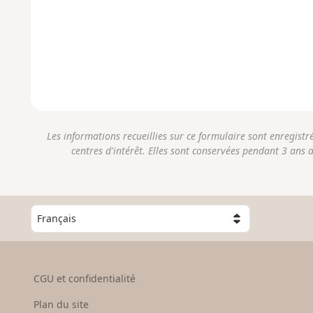
Les informations recueillies sur ce formulaire sont enregist
centres d'intérêt. Elles sont conservées pendant 3 ans 
C
h
o
i
s
CGU et confidentialité
i
s
Plan du site