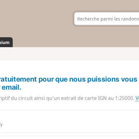
mium
ratuitement pour que nous puissions vous 
 email.
riptif du circuit ainsi qu'un extrait de carte IGN au 1:25000.
V