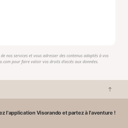
r de nos services et vous adresser des contenus adaptés à vos
do.com pour faire valoir vos droits d'accès aux données.
R
e
t
o
z l'application Visorando et partez à l'aventure !
u
r
e