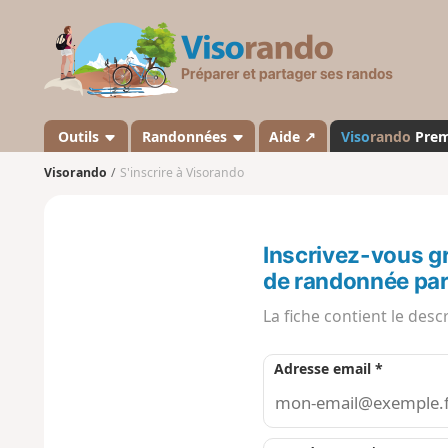
V
i
s
o
r
a
Outils
Randonnées
Aide ↗
Viso
rando
Pre
n
Visorando
S'inscrire à Visorando
d
o
Inscrivez-vous g
de randonnée par
La fiche contient le desc
Adresse email *