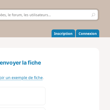
R
e
c
h
e
Inscription
Connexion
r
c
h
e
r
envoyer la fiche
oir un exemple de fiche
.