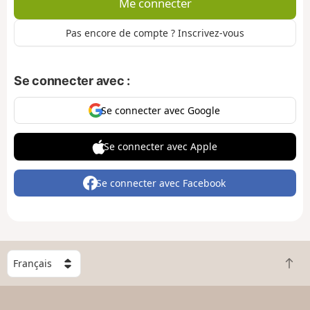
Me connecter
Pas encore de compte ? Inscrivez-vous
Se connecter avec :
Se connecter avec Google
Se connecter avec Apple
Se connecter avec Facebook
C
R
h
e
o
t
i