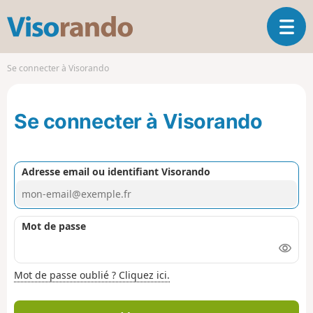
V
O
i
u
s
v
o
Se connecter à Visorando
r
r
i
a
r
n
Se connecter à Visorando
l
d
a
o
n
a
Adresse email ou identifiant Visorando
v
i
g
a
Mot de passe
t
i
o
Mot de passe oublié ? Cliquez ici.
n