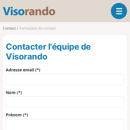
V
O
i
u
s
v
o
Contact
Formulaire de contact
r
r
i
a
Contacter l'équipe de
r
n
l
d
Visorando
a
o
n
a
Adresse email (*)
v
i
g
Nom (*)
a
t
i
o
Prénom (*)
n