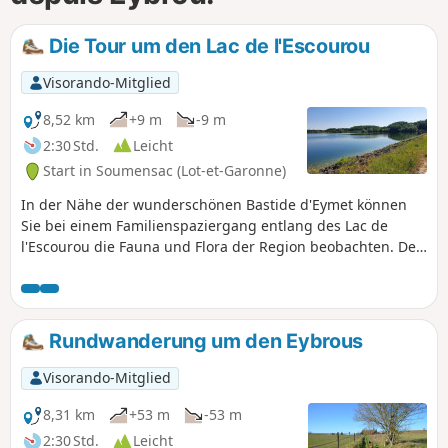
Die Tour um den Lac de l'Escourou
Visorando-Mitglied
8,52 km
+9 m
-9 m
2:30 Std.
Leicht
Start in Soumensac (Lot-et-Garonne)
In der Nähe der wunderschönen Bastide d'Eymet können
Sie bei einem Familienspaziergang entlang des Lac de
l'Escourou die Fauna und Flora der Region beobachten. Der
kleine See ist für die Vogelbeobachtung eingerichtet.
Kinder können kleine Fragebögen beantworten, die entlang
der Strecke verteilt sind.
Rundwanderung um den Eybrous
Visorando-Mitglied
8,31 km
+53 m
-53 m
2:30 Std.
Leicht