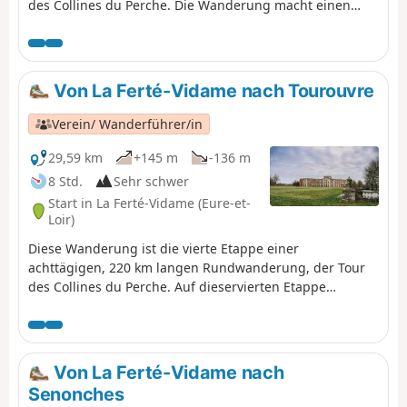
des Collines du Perche. Die Wanderung macht einen
großen Umweg über Autheuil und den Wald von Réno-
Valdieu, bevor sie nach Mortagne-au-Perche führt, einer
der drei historischen Hauptstädte der ehemaligen
Provinz Perche.
Von La Ferté-Vidame nach Tourouvre
Verein/ Wanderführer/in
29,59 km
+145 m
-136 m
8 Std.
Sehr schwer
Start in La Ferté-Vidame (Eure-et-
Loir)
Diese Wanderung ist die vierte Etappe einer
achttägigen, 220 km langen Rundwanderung, der Tour
des Collines du Perche. Auf dieservierten Etappe
durchqueren wir einen Teil der nördlichen Grenzen des
Grand Perche mit seinen großen Wäldern, deren
Ausdehnung sich seit dem Mittelalter kaum verändert
hat.
Von La Ferté-Vidame nach
Senonches