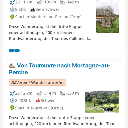
28,11 km
+199 m
-142 m
8 Std.
Sehr schwer
Start in Moutiers-au-Perche (Orne)
Diese Wanderung ist die dritte Etappe
einer achttägigen, 200 km langen
Rundwanderung, der Tour des Collines du
Perche.Die Route beginnt im schönen Dorf
Moutiers-au-Perche oberhalb der Kirche
und führt sofort in den Wald, dann durch
ein schönes Tal und einen langen
Von Tourouvre nach Mortagne-au-
Waldabschnitt bis zur Getreideebene des
Perche
Eure-Tals. Anschließend erreicht sie die
Wälder von Neuilly und La Ferté-Vidame,
Verein/ Wanderführer/in
die sie durchquert, um die kleine Stadt La
Ferté-Vidame zu erreichen.
26,12 km
+314 m
-330 m
8:20 Std.
Schwer
Start in Tourouvre (Orne)
Diese Wanderung ist die fünfte Etappe einer
achttägigen, 220 km langen Rundwanderung, der Tour