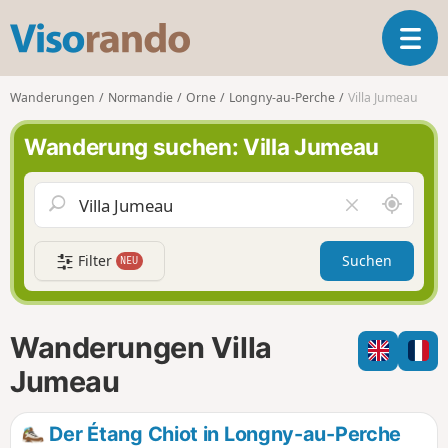
V
T
i
o
s
g
o
Wanderungen
Normandie
Orne
Longny-au-Perche
Villa Jumeau
g
r
l
a
Wanderung suchen: Villa Jumeau
e
n
n
d
a
o
S
F
v
c
e
i
h
l
g
Filter
Suchen
NEU
a
d
a
u
l
t
m
e
i
i
e
Wanderungen Villa
o
c
r
n
h
e
Jumeau
u
n
m
Der Étang Chiot in Longny-au-Perche