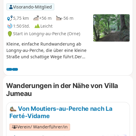
Visorando-Mitglied
5,75 km
+56 m
-56 m
1:50 Std.
Leicht
Start in Longny-au-Perche (Orne)
Kleine, einfache Rundwanderung ab
Longny-au-Perche, die über eine kleine
Straße und schattige Wege führt.Der
Étang Chiot ist kein Teich, sondern der
Name eines Baches und eines Weilers!
Wanderungen in der Nähe von Villa
Jumeau
Von Moutiers-au-Perche nach La
Ferté-Vidame
Verein/ Wanderführer/in