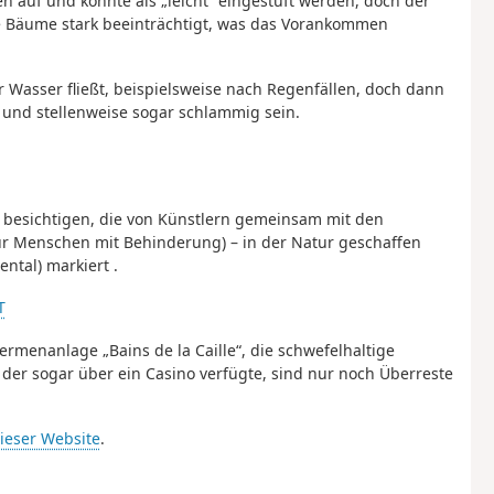
n auf und könnte als „leicht“ eingestuft werden, doch der
te Bäume stark beeinträchtigt, was das Vorankommen
r Wasser fließt, beispielsweise nach Regenfällen, doch dann
t und stellenweise sogar schlammig sein.
besichtigen, die von Künstlern gemeinsam mit den
ür Menschen mit Behinderung
) –
in der Natur geschaffen
ental)
markiert
.
T
ermenanlage „Bains de la Caille“, die schwefelhaltige
 der sogar über ein Casino verfügte, sind nur noch Überreste
ieser Website
.