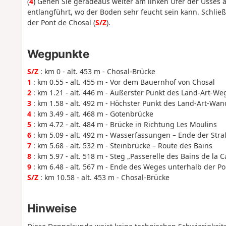
(
4
) Gehen Sie geradeaus weiter am linken Ufer der Usses
entlangführt, wo der Boden sehr feucht sein kann. Schlie
der Pont de Chosal (
S/Z
).
Wegpunkte
S/Z
: km 0 - alt. 453 m - Chosal-Brücke
1
: km 0.55 - alt. 455 m - Vor dem Bauernhof von Chosal
2
: km 1.21 - alt. 446 m - Äußerster Punkt des Land-Art-We
3
: km 1.58 - alt. 492 m - Höchster Punkt des Land-Art-Wa
4
: km 3.49 - alt. 468 m - Gotenbrücke
5
: km 4.72 - alt. 484 m - Brücke in Richtung Les Moulins
6
: km 5.09 - alt. 492 m - Wasserfassungen – Ende der Stra
7
: km 5.68 - alt. 532 m - Steinbrücke – Route des Bains
8
: km 5.97 - alt. 518 m - Steg „Passerelle des Bains de la Ca
9
: km 6.48 - alt. 567 m - Ende des Weges unterhalb der Pon
S/Z
: km 10.58 - alt. 453 m - Chosal-Brücke
Hinweise