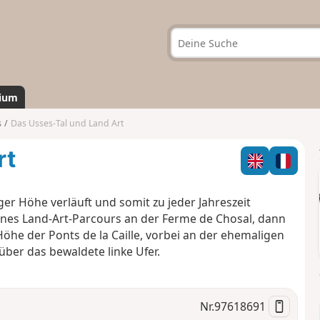
ium
s
Das Usses-Tal und Land Art
rt
ger Höhe verläuft und somit zu jeder Jahreszeit
ines Land-Art-Parcours an der Ferme de Chosal, dann
Höhe der Ponts de la Caille, vorbei an der ehemaligen
über das bewaldete linke Ufer.
Nr.
97618691