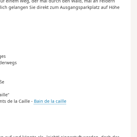
 auf einem Weg, der mal durch den Wald, mal an Feldern
ßlich gelangen Sie direkt zum Ausgangsparkplatz auf Höhe
ges
nderwegs
ße
ille“
ts de la Caille -
Bain de la caille