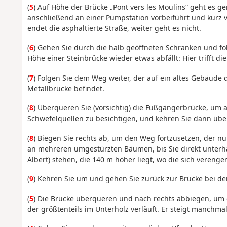
(
5
) Auf Höhe der Brücke „Pont vers les Moulins“ geht es ge
anschließend an einer Pumpstation vorbeiführt und kurz v
endet die asphaltierte Straße, weiter geht es nicht.
(
6
) Gehen Sie durch die halb geöffneten Schranken und f
Höhe einer Steinbrücke wieder etwas abfällt: Hier trifft d
(
7
) Folgen Sie dem Weg weiter, der auf ein altes Gebäude d
Metallbrücke befindet.
(
8
) Überqueren Sie (vorsichtig) die Fußgängerbrücke, um 
Schwefelquellen zu besichtigen, und kehren Sie dann über
(
8
) Biegen Sie rechts ab, um den Weg fortzusetzen, der nun
an mehreren umgestürzten Bäumen, bis Sie direkt unterha
Albert) stehen, die 140 m höher liegt, wo die sich veren
(
9
) Kehren Sie um und gehen Sie zurück zur Brücke bei d
(
5
) Die Brücke überqueren und nach rechts abbiegen, um 
der größtenteils im Unterholz verläuft. Er steigt manch