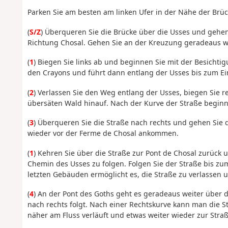
Parken Sie am besten am linken Ufer in der Nähe der Brüc
(
S/Z
) Überqueren Sie die Brücke über die Usses und gehen
Richtung Chosal. Gehen Sie an der Kreuzung geradeaus we
(
1
) Biegen Sie links ab und beginnen Sie mit der Besichti
den Crayons und führt dann entlang der Usses bis zum E
(
2
) Verlassen Sie den Weg entlang der Usses, biegen Sie 
übersäten Wald hinauf. Nach der Kurve der Straße beginnt
(
3
) Überqueren Sie die Straße nach rechts und gehen Sie d
wieder vor der Ferme de Chosal ankommen.
(
1
) Kehren Sie über die Straße zur Pont de Chosal zurück 
Chemin des Usses zu folgen. Folgen Sie der Straße bis zum
letzten Gebäuden ermöglicht es, die Straße zu verlassen
(
4
) An der Pont des Goths geht es geradeaus weiter über di
nach rechts folgt. Nach einer Rechtskurve kann man die 
näher am Fluss verläuft und etwas weiter wieder zur Straß