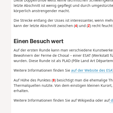
Diese Doppelrunde weist keine technischen Schwierigkeite
letzte Abschnitt ist wenig gepflegt und durch umgestürz
körperlich anstrengender macht.
Die Strecke entlang der Usses ist interessanter, wenn meh
kann der letzte Abschnitt zwischen (
4
) und (
Z
) recht feuch
Einen Besuch wert
Auf der ersten Runde kann man verschiedene Kunstwerke 
Bewohnern der Ferme de Chosal – einer ESAT
(Werkstatt
f
wurden
. Diese Runde ist als PLAD
(Pôle Land Art Départem
Weitere Informationen finden Sie
auf der Website des ESA
Auf Höhe des Punktes (
8
) besichtigt man die ehemalige Th
Thermalquellen nutzte. Von dem einstigen kleinen Kurort,
erhalten.
Weitere Informationen finden Sie auf Wikipedia oder auf
d