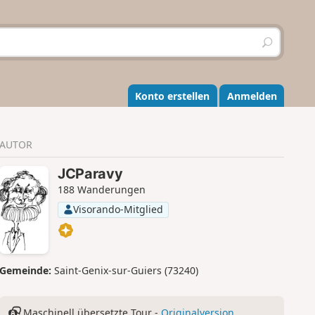
S
u
c
h
e
Konto erstellen
Anmelden
n
AUTOR
JCParavy
188 Wanderungen
Visorando-Mitglied
Gemeinde:
Saint-Genix-sur-Guiers (73240)
Maschinell übersetzte Tour -
Originalversion