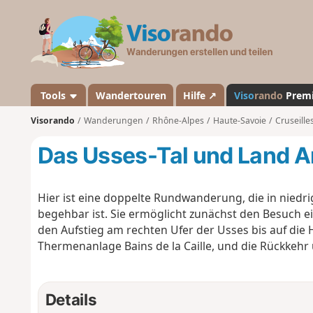
V
i
s
o
r
a
Tools
Wandertouren
Hilfe ↗
Viso
rando
Prem
n
Visorando
Wanderungen
Rhône-Alpes
Haute-Savoie
Cruseille
d
o
Das Usses-Tal und Land A
Hier ist eine doppelte Rundwanderung, die in niedri
begehbar ist. Sie ermöglicht zunächst den Besuch e
den Aufstieg am rechten Ufer der Usses bis auf die 
Thermenanlage Bains de la Caille, und die Rückkehr 
Details